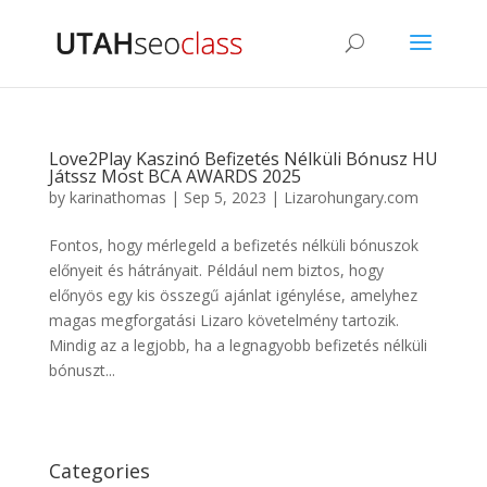
Love2Play Kaszinó Befizetés Nélküli Bónusz HU
Játssz Most BCA AWARDS 2025
by
karinathomas
|
Sep 5, 2023
|
Lizarohungary.com
Fontos, hogy mérlegeld a befizetés nélküli bónuszok
előnyeit és hátrányait. Például nem biztos, hogy
előnyös egy kis összegű ajánlat igénylése, amelyhez
magas megforgatási Lizaro követelmény tartozik.
Mindig az a legjobb, ha a legnagyobb befizetés nélküli
bónuszt...
Categories