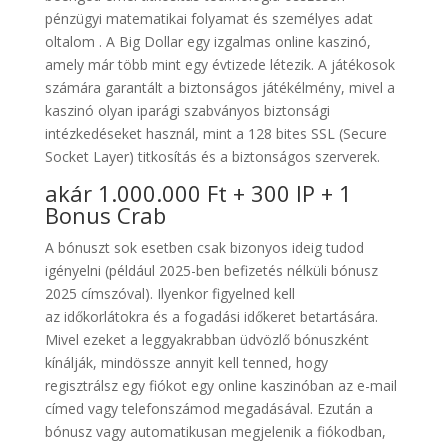
pénzügyi matematikai folyamat és személyes adat
oltalom . A Big Dollar egy izgalmas online kaszinó,
amely már több mint egy évtizede létezik. A játékosok
számára garantált a biztonságos játékélmény, mivel a
kaszinó olyan iparági szabványos biztonsági
intézkedéseket használ, mint a 128 bites SSL (Secure
Socket Layer) titkosítás és a biztonságos szerverek.
akár 1.000.000 Ft + 300 IP + 1
Bonus Crab
A bónuszt sok esetben csak bizonyos ideig tudod
igényelni (például 2025-ben befizetés nélküli bónusz
2025 címszóval). Ilyenkor figyelned kell
az időkorlátokra és a fogadási időkeret betartására.
Mivel ezeket a leggyakrabban üdvözlő bónuszként
kínálják, mindössze annyit kell tenned, hogy
regisztrálsz egy fiókot egy online kaszinóban az e-mail
címed vagy telefonszámod megadásával. Ezután a
bónusz vagy automatikusan megjelenik a fiókodban,