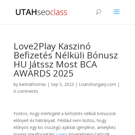
Love2Play Kaszinó
Befizetés Nélküli Bónusz
HU Játssz Most BCA
AWARDS 2025
by
karinathomas
|
Sep 5, 2023
|
Lizarohungary.com
|
0 comments
Fontos, hogy mérlegeld a befizetés nélküli bónuszok
előnyeit és hátrányait. Például nem biztos, hogy
előnyös egy kis összegű ajánlat igénylése, amelyhez
magas megforgatási
Lizaro
követelmény tartozik.