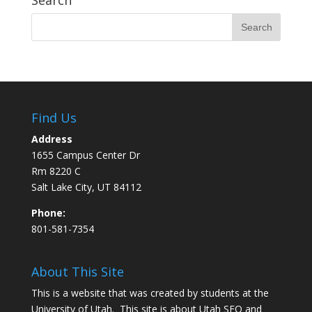
Search
Find Us
Address
1655 Campus Center Dr
Rm 8220 C
Salt Lake City, UT 84112
Phone:
801-581-7354
About This Site
This is a website that was created by students at the
University of Utah. This site is about
Utah SEO
and