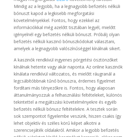
Mindig az a legjobb, ha a legnagyobb befizetés nélküli
bónuszt kapod a legkisebb megforgatási
követelményekkel. Fontos, hogy ezekkel az
információkkal még azelőtt tisztában legyél, mielőtt
igényelnél egy befizetés nélküli bónuszt. Próbálj olyan
befizetés nélküli kaszinó bónuszkódokat választani,
amelyek a legnagyobb valószínűséggel kínálnak sikert.
A kaszinók rendkívül ingyenes pörgetési ösztönzőket
kínálnak hetente vagy akár naponta. Az online kaszinók
kínálata rendkívül változatos, és mielőtt ráugranál a
legcsábítóbbnak tűnő bónuszra, érdemes figyelmet
fordítani más tényezőkre is. Fontos, hogy alaposan
áttanulmányozzuk a felhasználási feltételeket, különös
tekintettel a megjátszási követelményekre és egyéb
befizetés nélküli bónusz feltételekre. A tesztek során
sok szempontot figyelembe veszünk, hiszen csakis így
lehet objektív és széles körű képet alkotni a
szerencsejáték oldalakról. Amikor a legjobb befizetés