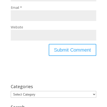
Email
*
Website
Categories
Categories