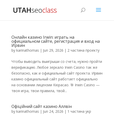
Онлайн казино Irwin: играть на
официальном сайте, регистрация и вход на
Ирвин
by
karinathomas
|
Jun 29, 2026
|
2 частина проекту
Чтобы выводить выигрыши со счета, нужно пройти
верификацию. Любое зеркало Irwin Casino так же
безопасно, как и официальный сайт проекта. Ирвин
казино официальный сайт работает официально
на основании лицензии Кюрасао. 🎯 Irwin Casino —
твоя игра, твои правила, твой...
Офіційний сайт казино Аллвін
by
karinathomas
|
Jun 24, 2026
|
1 частина укр