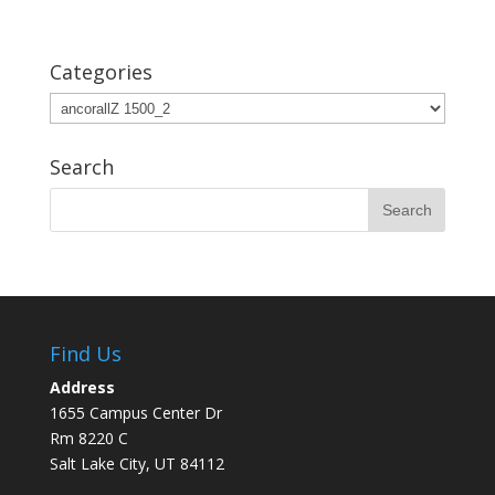
Categories
Categories
Search
Find Us
Address
1655 Campus Center Dr
Rm 8220 C
Salt Lake City, UT 84112