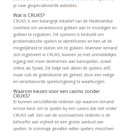
je naar gespecialiseerde websites.
Wat is CRUKS?
CRUKS is een belangrijk initiatief van de Nederlandse
overheid om verantwoord gokken aan te moedigen en
gokken te reguleren. Dit systeem is bedoeld om
problematische spelers te identificeren en hen uit de
mogelijkheid te sluiten om te gokken. Wanneer iemand
zich registreert in CRUKS, kunnen ze met onmiddellijke
ingang niet meer deelnemen aan kansspelen, zowel
online als fysiek. Dit helpt niet alleen de spelers zelf,
maar ook de gokindustrie als geheel, door een veilige
en verantwoorde speelomgeving te waarborgen.
Waarom kiezen voor een casino zonder
CRUKS?
Er kunnen verschillende redenen zijn waarom iemand
ervoor kiest om te spelen bij een casino dat niet onder
CRUKS valt. Een van de voornaamste redenen is de
behoefte aan vrijheid en een groter aanbod van
spellen. In sommige gevallen willen spelers misschien