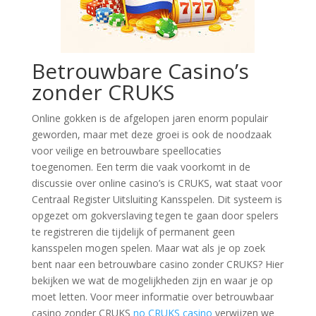
Betrouwbare Casino’s
zonder CRUKS
Online gokken is de afgelopen jaren enorm populair
geworden, maar met deze groei is ook de noodzaak
voor veilige en betrouwbare speellocaties
toegenomen. Een term die vaak voorkomt in de
discussie over online casino’s is CRUKS, wat staat voor
Centraal Register Uitsluiting Kansspelen. Dit systeem is
opgezet om gokverslaving tegen te gaan door spelers
te registreren die tijdelijk of permanent geen
kansspelen mogen spelen. Maar wat als je op zoek
bent naar een betrouwbare casino zonder CRUKS? Hier
bekijken we wat de mogelijkheden zijn en waar je op
moet letten. Voor meer informatie over betrouwbaar
casino zonder CRUKS
no CRUKS casino
verwijzen we