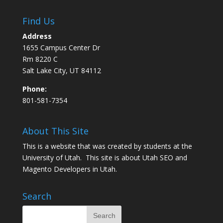
Find Us
Address
1655 Campus Center Dr
Rm 8220 C
Salt Lake City, UT 84112
Phone:
801-581-7354
About This Site
This is a website that was created by students at the
University of Utah. This site is about
Utah SEO
and
Magento Developers in Utah
.
Search