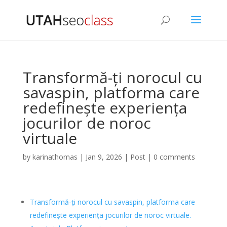
Transformă-ți norocul cu
savaspin, platforma care
redefinește experiența
jocurilor de noroc
virtuale
by
karinathomas
|
Jan 9, 2026
|
Post
|
0 comments
Transformă-ți norocul cu savaspin, platforma care
redefinește experiența jocurilor de noroc virtuale.