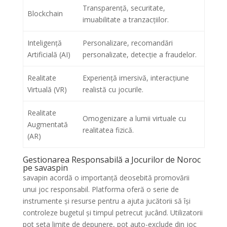
Transparență, securitate,
Blockchain
imuabilitate a tranzacțiilor.
Inteligență
Personalizare, recomandări
Artificială (AI)
personalizate, detecție a fraudelor.
Realitate
Experiență imersivă, interacțiune
Virtuală (VR)
realistă cu jocurile.
Realitate
Omogenizare a lumii virtuale cu
Augmentată
realitatea fizică.
(AR)
Gestionarea Responsabilă a Jocurilor de Noroc
pe savaspin
savapin acordă o importanță deosebită promovării
unui joc responsabil. Platforma oferă o serie de
instrumente și resurse pentru a ajuta jucătorii să își
controleze bugetul și timpul petrecut jucând. Utilizatorii
pot seta limite de depunere, pot auto-exclude din joc