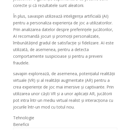
corecte și că rezultatele sunt aleatorii.
În plus, savaspin utilizează inteligența artificială (AI)
pentru a personaliza experiența de joc a utilizatorilor.
Prin analizarea datelor despre preferințele jucătorilor,
AI recomandă jocuri și promoții personalizate,
îmbunătățind gradul de satisfacție și fidelizare. AI este
utilizată, de asemenea, pentru a detecta
comportamente suspicioase și pentru a preveni
fraudele.
savapin explorează, de asemenea, potențialul realității
virtuale (VR) și al realității augmentate (AR) pentru a
crea experiențe de joc mai imersive și captivante. Prin
utilizarea unor căști VR și a unor aplicații AR, jucătorii
pot intra într-un mediu virtual realist și interacționa cu
jocurile într-un mod cu totul nou.
Tehnologie
Beneficii