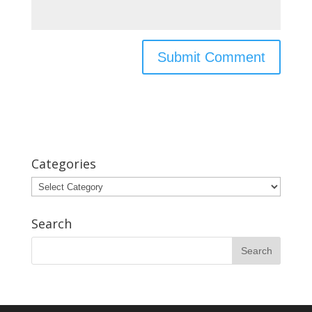
Categories
Categories
Search