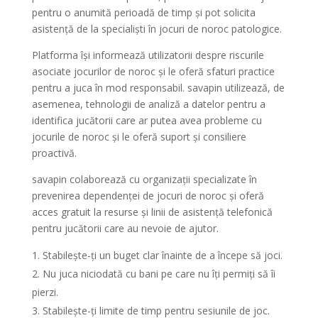
pentru o anumită perioadă de timp și pot solicita
asistență de la specialiști în jocuri de noroc patologice.
Platforma își informează utilizatorii despre riscurile
asociate jocurilor de noroc și le oferă sfaturi practice
pentru a juca în mod responsabil. savapin utilizează, de
asemenea, tehnologii de analiză a datelor pentru a
identifica jucătorii care ar putea avea probleme cu
jocurile de noroc și le oferă suport și consiliere
proactivă.
savapin colaborează cu organizații specializate în
prevenirea dependenței de jocuri de noroc și oferă
acces gratuit la resurse și linii de asistență telefonică
pentru jucătorii care au nevoie de ajutor.
Stabilește-ți un buget clar înainte de a începe să joci.
Nu juca niciodată cu bani pe care nu îți permiți să îi
pierzi.
Stabilește-ți limite de timp pentru sesiunile de joc.