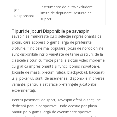
Instrumente de auto-excludere,
Joc
limite de depunere, resurse de
Responsabil
suport.
Tipuri de Jocuri Disponibile pe savaspin
savapin se mândrește cu o selecție impresionantă de
jocuri, care acoperă o gamă largă de preferințe.
Sloturile, fiind cele mai populare jocuri de noroc online,
sunt disponibile într-o varietate de teme și stiluri, de la
clasicele sloturi cu fructe până la sloturi video moderne
cu grafică impresionantă și funcții bonus inovatoare.
Jocurile de masă, precum ruleta, blackjack-ul, baccarat-
ul și poker-ul, sunt, de asemenea, disponibile în diverse
variante, pentru a satisface preferințele jucătorilor
experimentați.
Pentru pasionații de sport, savaspin oferă o secțiune
dedicată pariurilor sportive, unde aceștia pot plasa
pariuri pe o gamă largă de evenimente sportive,