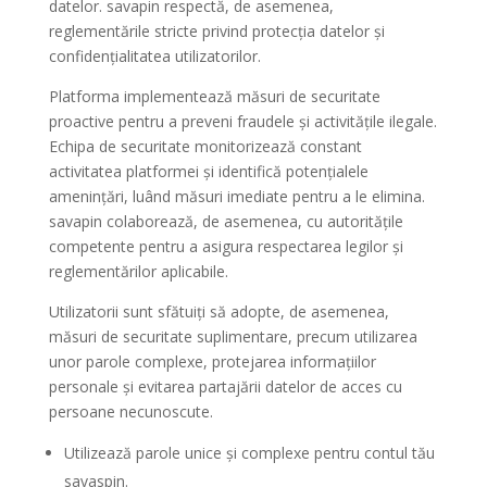
datelor. savapin respectă, de asemenea,
reglementările stricte privind protecția datelor și
confidențialitatea utilizatorilor.
Platforma implementează măsuri de securitate
proactive pentru a preveni fraudele și activitățile ilegale.
Echipa de securitate monitorizează constant
activitatea platformei și identifică potențialele
amenințări, luând măsuri imediate pentru a le elimina.
savapin colaborează, de asemenea, cu autoritățile
competente pentru a asigura respectarea legilor și
reglementărilor aplicabile.
Utilizatorii sunt sfătuiți să adopte, de asemenea,
măsuri de securitate suplimentare, precum utilizarea
unor parole complexe, protejarea informațiilor
personale și evitarea partajării datelor de acces cu
persoane necunoscute.
Utilizează parole unice și complexe pentru contul tău
savaspin.