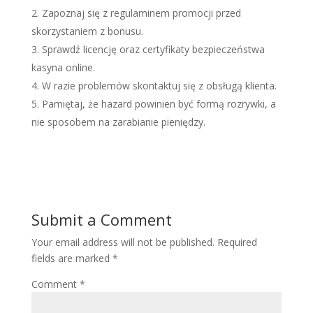
Zapoznaj się z regulaminem promocji przed
skorzystaniem z bonusu.
Sprawdź licencję oraz certyfikaty bezpieczeństwa
kasyna online.
W razie problemów skontaktuj się z obsługą klienta.
Pamiętaj, że hazard powinien być formą rozrywki, a
nie sposobem na zarabianie pieniędzy.
Submit a Comment
Your email address will not be published.
Required
fields are marked
*
Comment
*