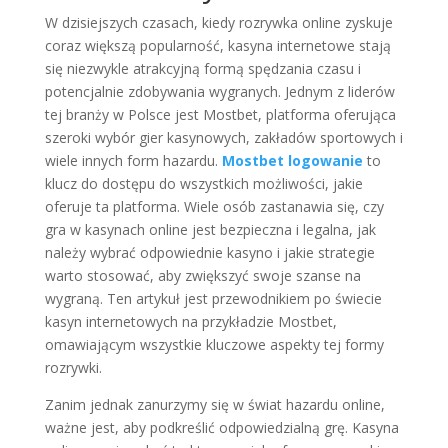
W dzisiejszych czasach, kiedy rozrywka online zyskuje
coraz większą popularność, kasyna internetowe stają
się niezwykle atrakcyjną formą spędzania czasu i
potencjalnie zdobywania wygranych. Jednym z liderów
tej branży w Polsce jest Mostbet, platforma oferująca
szeroki wybór gier kasynowych, zakładów sportowych i
wiele innych form hazardu.
Mostbet logowanie
to
klucz do dostępu do wszystkich możliwości, jakie
oferuje ta platforma. Wiele osób zastanawia się, czy
gra w kasynach online jest bezpieczna i legalna, jak
należy wybrać odpowiednie kasyno i jakie strategie
warto stosować, aby zwiększyć swoje szanse na
wygraną. Ten artykuł jest przewodnikiem po świecie
kasyn internetowych na przykładzie Mostbet,
omawiającym wszystkie kluczowe aspekty tej formy
rozrywki.
Zanim jednak zanurzymy się w świat hazardu online,
ważne jest, aby podkreślić odpowiedzialną grę. Kasyna