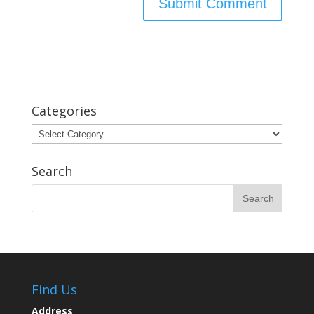
Categories
Categories
Search
Find Us
Address