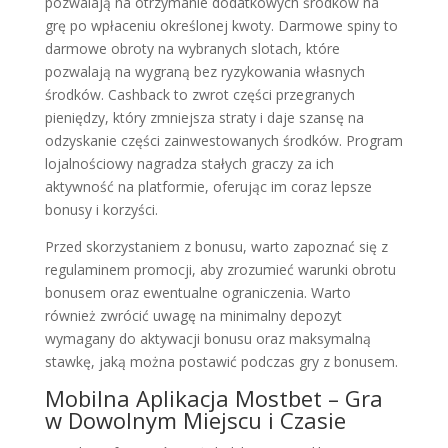
pozwalają na otrzymanie dodatkowych środków na
grę po wpłaceniu określonej kwoty. Darmowe spiny to
darmowe obroty na wybranych slotach, które
pozwalają na wygraną bez ryzykowania własnych
środków. Cashback to zwrot części przegranych
pieniędzy, który zmniejsza straty i daje szansę na
odzyskanie części zainwestowanych środków. Program
lojalnościowy nagradza stałych graczy za ich
aktywność na platformie, oferując im coraz lepsze
bonusy i korzyści.
Przed skorzystaniem z bonusu, warto zapoznać się z
regulaminem promocji, aby zrozumieć warunki obrotu
bonusem oraz ewentualne ograniczenia. Warto
również zwrócić uwagę na minimalny depozyt
wymagany do aktywacji bonusu oraz maksymalną
stawkę, jaką można postawić podczas gry z bonusem.
Mobilna Aplikacja Mostbet – Gra
w Dowolnym Miejscu i Czasie