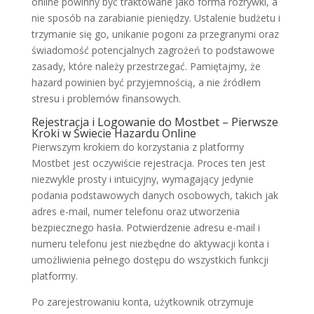
online powinny być traktowane jako forma rozrywki, a
nie sposób na zarabianie pieniędzy. Ustalenie budżetu i
trzymanie się go, unikanie pogoni za przegranymi oraz
świadomość potencjalnych zagrożeń to podstawowe
zasady, które należy przestrzegać. Pamiętajmy, że
hazard powinien być przyjemnością, a nie źródłem
stresu i problemów finansowych.
Rejestracja i Logowanie do Mostbet – Pierwsze
Kroki w Świecie Hazardu Online
Pierwszym krokiem do korzystania z platformy
Mostbet jest oczywiście rejestracja. Proces ten jest
niezwykle prosty i intuicyjny, wymagający jedynie
podania podstawowych danych osobowych, takich jak
adres e-mail, numer telefonu oraz utworzenia
bezpiecznego hasła. Potwierdzenie adresu e-mail i
numeru telefonu jest niezbędne do aktywacji konta i
umożliwienia pełnego dostępu do wszystkich funkcji
platformy.
Po zarejestrowaniu konta, użytkownik otrzymuje