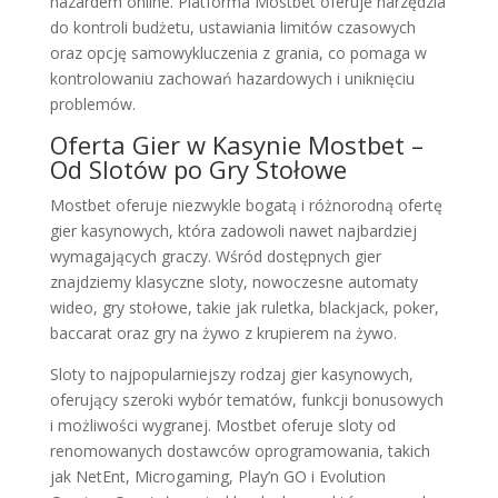
hazardem online. Platforma Mostbet oferuje narzędzia
do kontroli budżetu, ustawiania limitów czasowych
oraz opcję samowykluczenia z grania, co pomaga w
kontrolowaniu zachowań hazardowych i uniknięciu
problemów.
Oferta Gier w Kasynie Mostbet –
Od Slotów po Gry Stołowe
Mostbet oferuje niezwykle bogatą i różnorodną ofertę
gier kasynowych, która zadowoli nawet najbardziej
wymagających graczy. Wśród dostępnych gier
znajdziemy klasyczne sloty, nowoczesne automaty
wideo, gry stołowe, takie jak ruletka, blackjack, poker,
baccarat oraz gry na żywo z krupierem na żywo.
Sloty to najpopularniejszy rodzaj gier kasynowych,
oferujący szeroki wybór tematów, funkcji bonusowych
i możliwości wygranej. Mostbet oferuje sloty od
renomowanych dostawców oprogramowania, takich
jak NetEnt, Microgaming, Play’n GO i Evolution