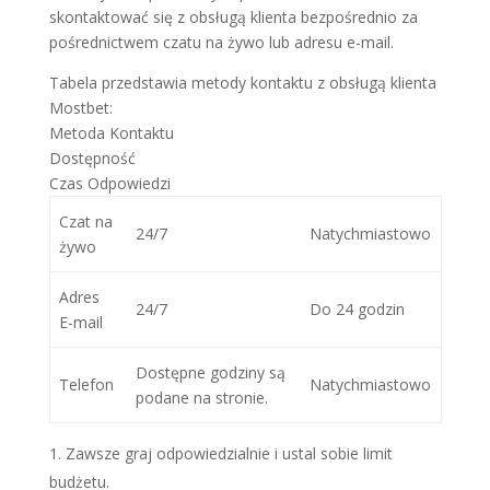
skontaktować się z obsługą klienta bezpośrednio za
pośrednictwem czatu na żywo lub adresu e-mail.
Tabela przedstawia metody kontaktu z obsługą klienta
Mostbet:
Metoda Kontaktu
Dostępność
Czas Odpowiedzi
Czat na
24/7
Natychmiastowo
żywo
Adres
24/7
Do 24 godzin
E-mail
Dostępne godziny są
Telefon
Natychmiastowo
podane na stronie.
Zawsze graj odpowiedzialnie i ustal sobie limit
budżetu.