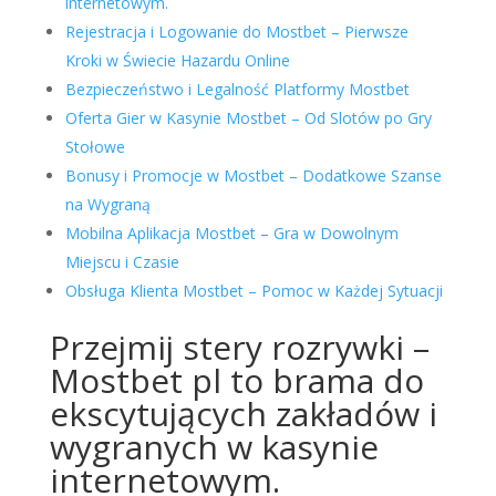
internetowym.
Rejestracja i Logowanie do Mostbet – Pierwsze
Kroki w Świecie Hazardu Online
Bezpieczeństwo i Legalność Platformy Mostbet
Oferta Gier w Kasynie Mostbet – Od Slotów po Gry
Stołowe
Bonusy i Promocje w Mostbet – Dodatkowe Szanse
na Wygraną
Mobilna Aplikacja Mostbet – Gra w Dowolnym
Miejscu i Czasie
Obsługa Klienta Mostbet – Pomoc w Każdej Sytuacji
Przejmij stery rozrywki –
Mostbet pl to brama do
ekscytujących zakładów i
wygranych w kasynie
internetowym.