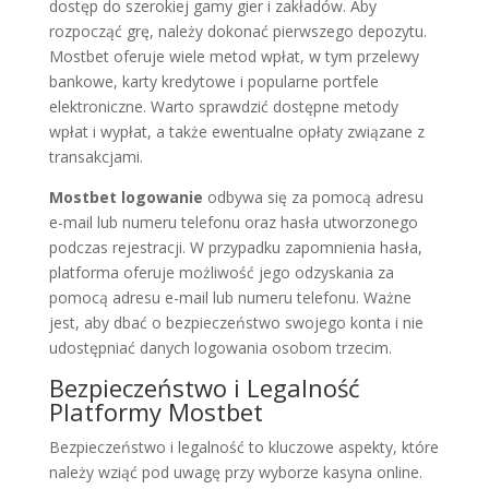
dostęp do szerokiej gamy gier i zakładów. Aby
rozpocząć grę, należy dokonać pierwszego depozytu.
Mostbet oferuje wiele metod wpłat, w tym przelewy
bankowe, karty kredytowe i popularne portfele
elektroniczne. Warto sprawdzić dostępne metody
wpłat i wypłat, a także ewentualne opłaty związane z
transakcjami.
Mostbet logowanie
odbywa się za pomocą adresu
e-mail lub numeru telefonu oraz hasła utworzonego
podczas rejestracji. W przypadku zapomnienia hasła,
platforma oferuje możliwość jego odzyskania za
pomocą adresu e-mail lub numeru telefonu. Ważne
jest, aby dbać o bezpieczeństwo swojego konta i nie
udostępniać danych logowania osobom trzecim.
Bezpieczeństwo i Legalność
Platformy Mostbet
Bezpieczeństwo i legalność to kluczowe aspekty, które
należy wziąć pod uwagę przy wyborze kasyna online.