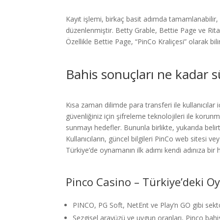
Kayıt işlemi, birkaç basit adımda tamamlanabilir, 
düzenlenmiştir. Betty Grable, Bettie Page ve Rita
Özellikle Bettie Page, “PinCo Kraliçesi” olarak bili
Bahis sonuçları ne kadar 
Kısa zaman dilimde para transferi ile kullanıcılar
güvenliğiniz için şifreleme teknolojileri ile korun
sunmayı hedefler. Bununla birlikte, yukarıda belir
Kullanıcıların, güncel bilgileri PinCo web sitesi 
Türkiye’de oynamanın ilk adımı kendi adınıza bir
Pinco Casino – Türkiye’deki O
PINCO, PG Soft, NetEnt ve Play’n GO gibi sektö
Sezgisel arayüzü ve uygun oranları, Pinco bah