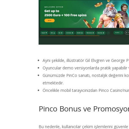
Aynı şekilde, illüstratör Gil Elvgren ve George 
Oyuncular demo versiyonlarda pratik yapabilir 
Günümüzde PinCo sanatı, nostaljik değerini 
etmektedir.
Öncelikle mobil tarayıcınızdan Pinco Casino’nun
Pinco Bonus ve Promosyo
Bu nedenle, kullanıcılar çekim işlemlerini güvenle 