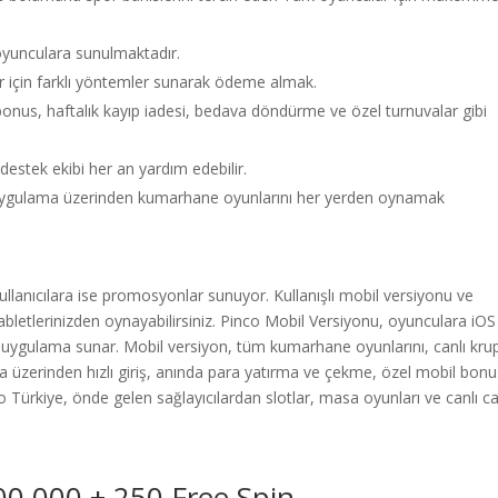
oyunculara sunulmaktadır.
lar için farklı yöntemler sunarak ödeme almak.
bonus, haftalık kayıp iadesi, bedava döndürme ve özel turnuvalar gibi
destek ekibi her an yardım edebilir.
 uygulama üzerinden kumarhane oyunlarını her yerden oynamak
llanıcılara ise promosyonlar sunuyor. Kullanışlı mobil versiyonu ve
tabletlerinizden oynayabilirsiniz. Pinco Mobil Versiyonu, oyunculara iOS
 uygulama sunar. Mobil versiyon, tüm kumarhane oyunlarını, canlı kru
a üzerinden hızlı giriş, anında para yatırma ve çekme, özel mobil bonu
 Türkiye, önde gelen sağlayıcılardan slotlar, masa oyunları ve canlı c
00.000 + 250 Free Spin