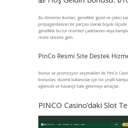
Bu dönemin ikonları, genellikle güzel ve çekici ka
propagandasının bir parçası olarak büyük ölçüde k
genellikle bu tür resimleri çadırlarının veya kamp
resmi sitesine girin.
PinСo Resmi Site Destek Hizme
Bonus ve promosyon seçenekleri de PinCo Casino’n
bonusları, düzenli kullanıcılar için ise çeşitli ka
eğlenceli ve kazançlı hale getirmeyi amaçlar.
PINCO Casino’daki Slot Tem