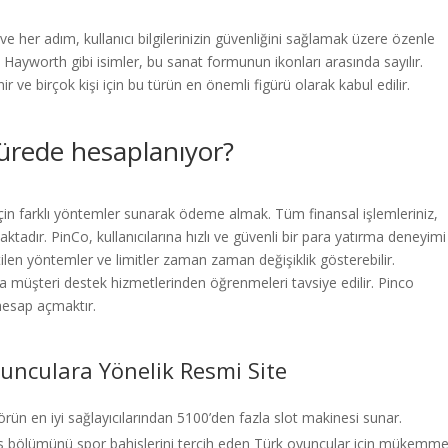
ve her adım, kullanıcı bilgilerinizin güvenliğini sağlamak üzere özenle
 Hayworth gibi isimler, bu sanat formunun ikonları arasında sayılır.
nir ve birçok kişi için bu türün en önemli figürü olarak kabul edilir.
sürede hesaplanıyor?
 için farklı yöntemler sunarak ödeme almak. Tüm finansal işlemleriniz,
maktadır. PinCo, kullanıcılarına hızlı ve güvenli bir para yatırma deneyimi
tilen yöntemler ve limitler zaman zaman değişiklik gösterebilir.
veya müşteri destek hizmetlerinden öğrenmeleri tavsiye edilir. Pinco
 hesap açmaktır.
yunculara Yönelik Resmi Site
rün en iyi sağlayıcılarından 5100’den fazla slot makinesi sunar.
is bölümünü spor bahislerini tercih eden Türk oyuncular için mükemmel