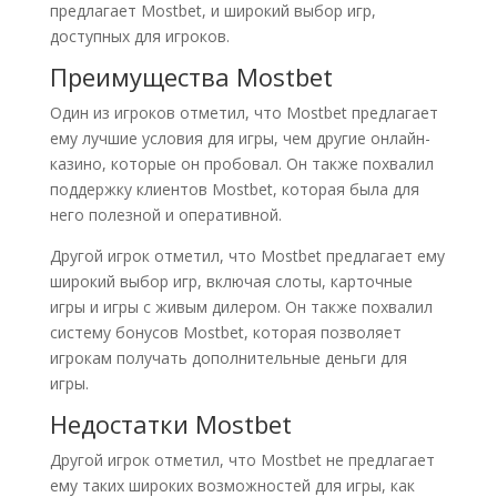
предлагает Mostbet, и широкий выбор игр,
доступных для игроков.
Преимущества Mostbet
Один из игроков отметил, что Mostbet предлагает
ему лучшие условия для игры, чем другие онлайн-
казино, которые он пробовал. Он также похвалил
поддержку клиентов Mostbet, которая была для
него полезной и оперативной.
Другой игрок отметил, что Mostbet предлагает ему
широкий выбор игр, включая слоты, карточные
игры и игры с живым дилером. Он также похвалил
систему бонусов Mostbet, которая позволяет
игрокам получать дополнительные деньги для
игры.
Недостатки Mostbet
Другой игрок отметил, что Mostbet не предлагает
ему таких широких возможностей для игры, как