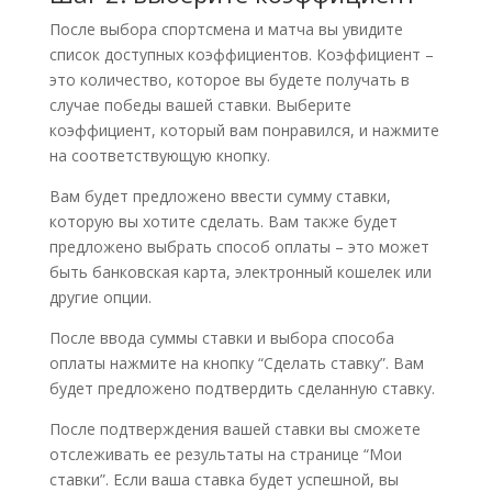
После выбора спортсмена и матча вы увидите
список доступных коэффициентов. Коэффициент –
это количество, которое вы будете получать в
случае победы вашей ставки. Выберите
коэффициент, который вам понравился, и нажмите
на соответствующую кнопку.
Вам будет предложено ввести сумму ставки,
которую вы хотите сделать. Вам также будет
предложено выбрать способ оплаты – это может
быть банковская карта, электронный кошелек или
другие опции.
После ввода суммы ставки и выбора способа
оплаты нажмите на кнопку “Сделать ставку”. Вам
будет предложено подтвердить сделанную ставку.
После подтверждения вашей ставки вы сможете
отслеживать ее результаты на странице “Мои
ставки”. Если ваша ставка будет успешной, вы