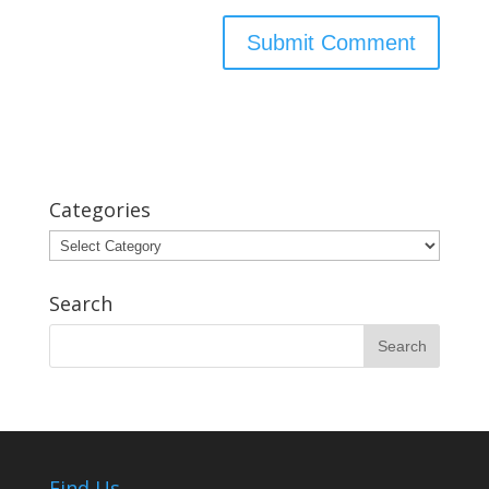
Categories
Categories
Search
Find Us