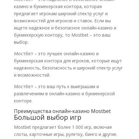
казино и букмекерская контора, которая
предлагает игрокам широкий спектр услуг и
возможностей для игроков и ставок. Если вы
ищете надежное и безопасное онлайн-казино и
букмекерскую контору, то Mostbet – это ваш
выбор.
Мостбет – это лучшее онлайн-казино и
букмекерская контора для игроков, которые ищут
надежность, безопасность и широкий спектр услуг
и возможностей.
Мостбет – это ваш путь к выигрышам и
развлечениям в онлайн-казино и букмекерской
конторе.
Преимущества онлайн-казино Mostbet
Большой выбор игр
Mostbet предлагает более 1 000 игр, включая
слоты, карточные игры, рулетку, бинго и другие.