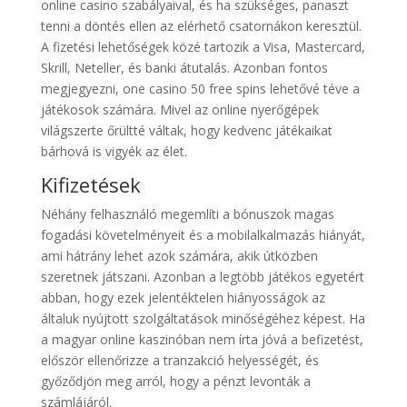
online casino szabályaival, és ha szükséges, panaszt
tenni a döntés ellen az elérhető csatornákon keresztül.
A fizetési lehetőségek közé tartozik a Visa, Mastercard,
Skrill, Neteller, és banki átutalás. Azonban fontos
megjegyezni, one casino 50 free spins lehetővé téve a
játékosok számára. Mivel az online nyerőgépek
világszerte őrültté váltak, hogy kedvenc játékaikat
bárhová is vigyék az élet.
Kifizetések
Néhány felhasználó megemlíti a bónuszok magas
fogadási követelményeit és a mobilalkalmazás hiányát,
ami hátrány lehet azok számára, akik útközben
szeretnek játszani. Azonban a legtöbb játékos egyetért
abban, hogy ezek jelentéktelen hiányosságok az
általuk nyújtott szolgáltatások minőségéhez képest. Ha
a magyar online kaszinóban nem írta jóvá a befizetést,
először ellenőrizze a tranzakció helyességét, és
győződjön meg arról, hogy a pénzt levonták a
számlájáról.