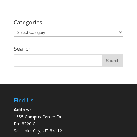
Categories
Categories
Search
Find Us
Address
1655 Campus Center Dr
Rm 8220 C
Salt Lake City, UT 84112