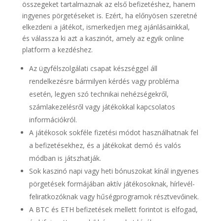
összegeket tartalmaznak az első befizetéshez, hanem
ingyenes pörgetéseket is. Ezért, ha előnyösen szeretné
elkezdeni a játékot, ismerkedjen meg ajánlásainkkal,
és válassza ki azt a kaszinót, amely az egyik online
platform a kezdéshez.
Az ügyfélszolgálati csapat készséggel áll
rendelkezésre bármilyen kérdés vagy probléma
esetén, legyen szó technikai nehézségekről,
számlakezelésről vagy játékokkal kapcsolatos
információkról.
A játékosok sokféle fizetési módot használhatnak fel
a befizetésekhez, és a játékokat demó és valós
módban is játszhatják.
Sok kaszinó napi vagy heti bónuszokat kínál ingyenes
pörgetések formájában aktív játékosoknak, hírlevél-
feliratkozóknak vagy hűségprogramok résztvevőinek.
A BTC és ETH befizetések mellett forintot is elfogad,