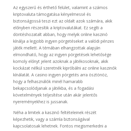
Az egyszerű és érthető felület, valamint a számos
kriptovaluta támogatása kényelmessé és
biztonságossá teszi ezt az oldalt azok számára, akik
előnyben részesítik a kriptovalutákat. Ez segíti a
döntéshozatalt abban, hogy melyik online kaszinó
kínálja a legjobb ingyen pörgetéseket a valódi pénzes
játék mellett. A témában elhangzottak alapján
elmondható, hogy az ingyen pörgetések lehetősége
komoly előnyt jelent azoknak a játékosoknak, akik
kockázat nélkül szeretnék kipróbálni az online kaszinók
kínálatát. A casino ingyen pörgetés arra ösztönöz,
hogy a felhasználók minél hamarabb
bekapcsolódjanak a játékba, és a fogadási
követelmények teljesítése után akár jelentős
nyereményekhez is jussanak.
Néha a limitek a kaszinó feltételeinek részét
képezhetik, vagy a számla biztonságával
kapcsolatosak lehetnek. Fontos megismerkedni a