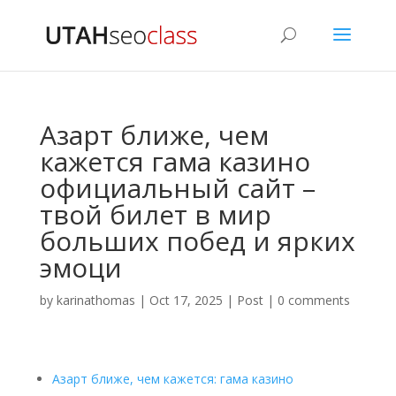
Азарт ближе, чем
кажется гама казино
официальный сайт –
твой билет в мир
больших побед и ярких
эмоци
by
karinathomas
|
Oct 17, 2025
|
Post
|
0 comments
Азарт ближе, чем кажется: гама казино