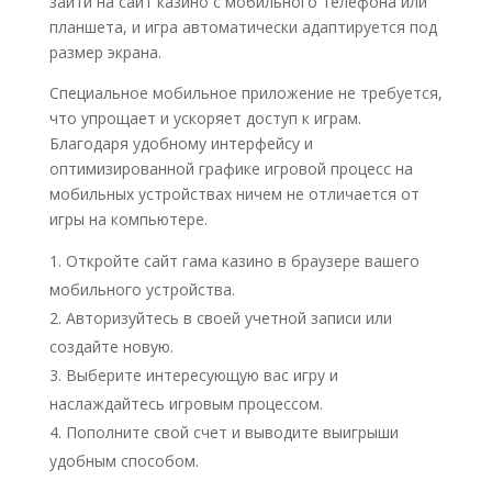
зайти на сайт казино с мобильного телефона или
планшета, и игра автоматически адаптируется под
размер экрана.
Специальное мобильное приложение не требуется,
что упрощает и ускоряет доступ к играм.
Благодаря удобному интерфейсу и
оптимизированной графике игровой процесс на
мобильных устройствах ничем не отличается от
игры на компьютере.
Откройте сайт гама казино в браузере вашего
мобильного устройства.
Авторизуйтесь в своей учетной записи или
создайте новую.
Выберите интересующую вас игру и
наслаждайтесь игровым процессом.
Пополните свой счет и выводите выигрыши
удобным способом.