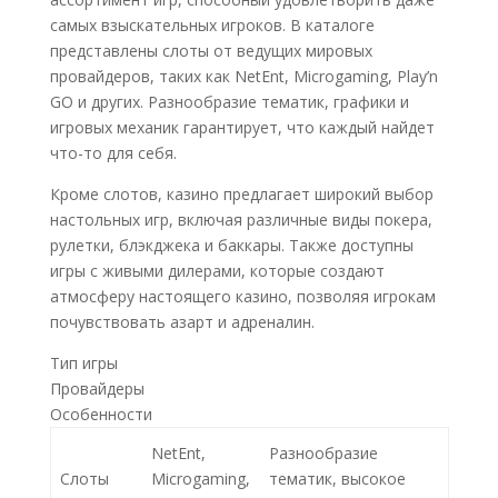
самых взыскательных игроков. В каталоге
представлены слоты от ведущих мировых
провайдеров, таких как NetEnt, Microgaming, Play’n
GO и других. Разнообразие тематик, графики и
игровых механик гарантирует, что каждый найдет
что-то для себя.
Кроме слотов, казино предлагает широкий выбор
настольных игр, включая различные виды покера,
рулетки, блэкджека и баккары. Также доступны
игры с живыми дилерами, которые создают
атмосферу настоящего казино, позволяя игрокам
почувствовать азарт и адреналин.
Тип игры
Провайдеры
Особенности
NetEnt,
Разнообразие
Слоты
Microgaming,
тематик, высокое