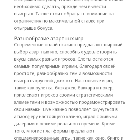
необходимо сделать, прежде чем вывести
выигрыш. Также стоит обращать внимание на
ограничения по максимальной ставке при
отыгрыше бонуса.
Разнообразие азартных игр
Современные онлайн-казино предлагают широкий
выбор азартных игр, способных удовлетворить
вкусы самых разных игроков. Слоты остаются
самыми популярными играми, благодаря своей
простоте, разнообразию тем и возможности
выиграть крупный джекпот. Настольные игры,
такие как рулетка, блэкджек, баккара и покер,
привлекают игроков своими стратегическими
элементами и возможностью продемонстрировать
свои навыки. Live-казино позволяет окунуться в
атмосферу настоящего казино, играя с живыми
дилерами в режиме реального времени. Кроме
того, многие платформы предлагают
специализированные игры, такие как кено, бинго и