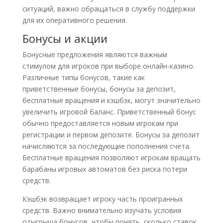
ситуаций, важно обращаться в службу поддержки
для их оперативного решения.
Бонусы и акции
Бонусные предложения являются важным
стимулом для игроков при выборе онлайн-казино.
Различные типы бонусов, такие как
приветственные бонусы, бонусы за депозит,
бесплатные вращения и кэшбэк, могут значительно
увеличить игровой баланс. Приветственный бонус
обычно предоставляется новым игрокам при
регистрации и первом депозите. Бонусы за депозит
начисляются за последующие пополнения счета.
Бесплатные вращения позволяют игрокам вращать
барабаны игровых автоматов без риска потери
средств.
Кэшбэк возвращает игроку часть проигранных
средств. Важно внимательно изучать условия
отыгрыша бонусов, чтобы понять, сколько ставок