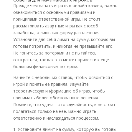
Прежде чем начать играть в онлайн-казино, важно
ознакомиться с основными правилами и
принципами ответственной игры. Не стоит
рассматривать азартные игры как способ
заработка, а лишь как форму развлечения.
Установите для себя лимит на сумму, которую вы
готовы потратить, и никогда не превышайте его.
Не гонитесь за потерями и не пытайтесь
отыграться, так как это может привести к еще
большим финансовым потерям.
Начните с небольших ставок, чтобы освоиться с
игрой и понять ее правила. Изучайте
теоретическую информацию об играх, чтобы
принимать более обоснованные решения.
Помните, что удача – это случайность, и не стоит
полагаться только на нее. Важно играть
ответственно и наслаждаться процессом.
Установите лимит на сумму, которую вы готовы