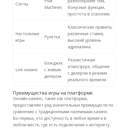
Fruit
разнообразие тем,
Слоты
Machines
бонусные функции,
простота в освоении.
Классические правила,
Настольные
различные ставки,
Рулетка
игры
высокий уровень
адреналина.
Реалистичная
Блэкджек
атмосфера, общение
Live-казино
с живым
с дилером в режиме
дилером
реального времени.
Преимущества игры на платформе
Онлайн-казино, такие как платформа,
предоставляют ряд значительных преимуществ по
сравнению с традиционными наземными казино.
Во-первых, это доступность в любое время и в
любом месте, где есть подключение к интернету.