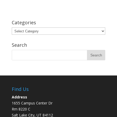
Categories
Categories
Search
Find Us
Address
1655 Campus Center Dr
Rm 8220 C
Salt Lake City, UT 84112