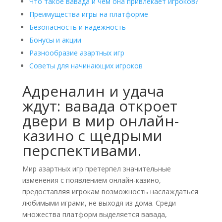
Что такое вавада и чем она привлекает игроков?
Преимущества игры на платформе
Безопасность и надежность
Бонусы и акции
Разнообразие азартных игр
Советы для начинающих игроков
Адреналин и удача
ждут: вавада откроет
двери в мир онлайн-
казино с щедрыми
перспективами.
Мир азартных игр претерпел значительные
изменения с появлением онлайн-казино,
предоставляя игрокам возможность наслаждаться
любимыми играми, не выходя из дома. Среди
множества платформ выделяется вавада,