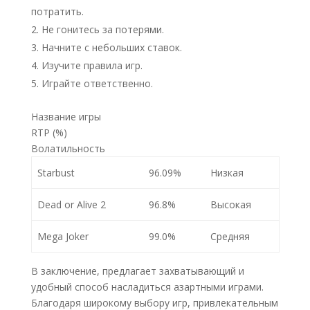
потратить.
Не гонитесь за потерями.
Начните с небольших ставок.
Изучите правила игр.
Играйте ответственно.
Название игры
RTP (%)
Волатильность
Starbust
96.09%
Низкая
Dead or Alive 2
96.8%
Высокая
Mega Joker
99.0%
Средняя
В заключение, предлагает захватывающий и
удобный способ насладиться азартными играми.
Благодаря широкому выбору игр, привлекательным