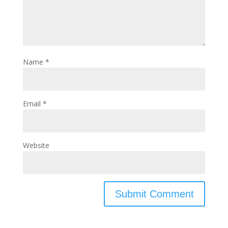
Name
*
Email
*
Website