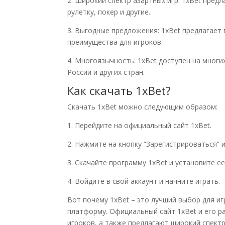
2. Широкий спектр азартных игр: 1xBet предл
рулетку, покер и другие.
3. Выгодные предложения: 1xBet предлагает
преимущества для игроков.
4. Многоязычность: 1xBet доступен на многих
России и других стран.
Как скачать 1xBet?
Скачать 1xBet можно следующим образом:
1. Перейдите на официальный сайт 1xBet.
2. Нажмите на кнопку “Зарегистрироваться” 
3. Скачайте программу 1xBet и установите е
4. Войдите в свой аккаунт и начните играть.
Вот почему 1xBet – это лучший выбор для и
платформу. Официальный сайт 1xBet и его 
игроков, а также предлагают широкий спект