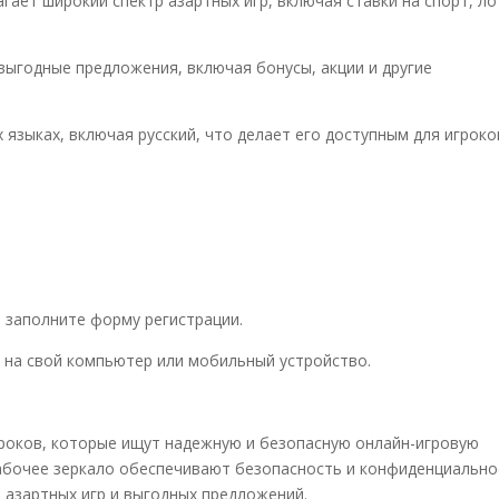
агает широкий спектр азартных игр, включая ставки на спорт, ло
 выгодные предложения, включая бонусы, акции и другие
 языках, включая русский, что делает его доступным для игроко
и заполните форму регистрации.
е на свой компьютер или мобильный устройство.
гроков, которые ищут надежную и безопасную онлайн-игровую
рабочее зеркало обеспечивают безопасность и конфиденциально
р азартных игр и выгодных предложений.