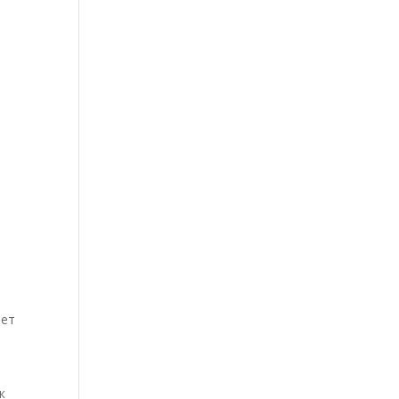
х
Бет
к