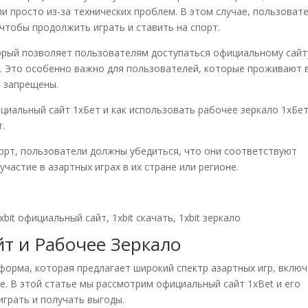
ли просто из-за технических проблем. В этом случае, пользоват
чтобы продолжить играть и ставить на спорт.
торый позволяет пользователям доступаться официальному сайт
а. Это особенно важно для пользователей, которые проживают 
т запрещены.
циальный сайт 1хБет и как использовать рабочее зеркало 1хБет
.
порт, пользователи должны убедиться, что они соответствуют
частие в азартных играх в их стране или регионе.
 1xbit официальный сайт, 1xbit скачать, 1xbit зеркало
т и Рабочее Зеркало
тформа, которая предлагает широкий спектр азартных игр, вклю
гие. В этой статье мы рассмотрим официальный сайт 1xBet и его
играть и получать выгоды.