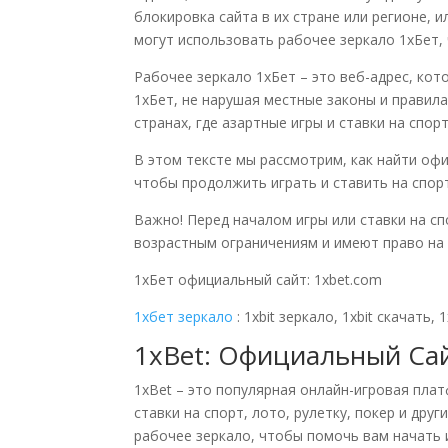
блокировка сайта в их стране или регионе, и
могут использовать рабочее зеркало 1хБет, 
Рабочее зеркало 1хБет – это веб-адрес, ко
1хБет, не нарушая местные законы и правил
странах, где азартные игры и ставки на спор
В этом тексте мы рассмотрим, как найти офи
чтобы продолжить играть и ставить на спорт
Важно! Перед началом игры или ставки на с
возрастным ограничениям и имеют право на у
1хБет официальный сайт: 1xbet.com
1хбет зеркало
: 1xbit зеркало, 1xbit скачать,
1xBet: Официальный Сай
1xBet – это популярная онлайн-игровая пла
ставки на спорт, лото, рулетку, покер и дру
рабочее зеркало, чтобы помочь вам начать 