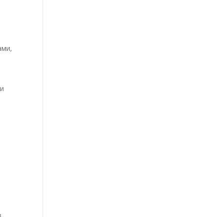
ами,
 и
е
.