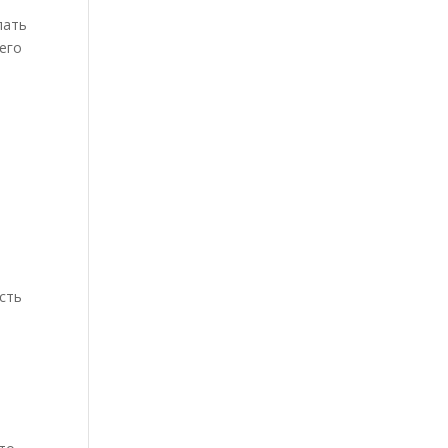
лать
 его
сть