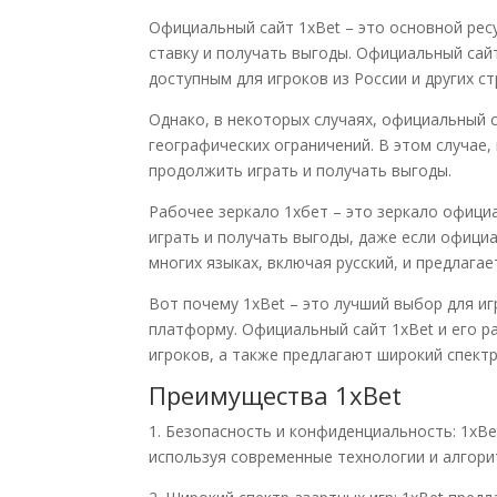
Официальный сайт 1xBet – это основной ресу
ставку и получать выгоды. Официальный сайт
доступным для игроков из России и других ст
Однако, в некоторых случаях, официальный 
географических ограничений. В этом случае,
продолжить играть и получать выгоды.
Рабочее зеркало 1хбет – это зеркало офици
играть и получать выгоды, даже если офици
многих языках, включая русский, и предлагае
Вот почему 1xBet – это лучший выбор для и
платформу. Официальный сайт 1xBet и его 
игроков, а также предлагают широкий спект
Преимущества 1xBet
1. Безопасность и конфиденциальность: 1xB
используя современные технологии и алгори