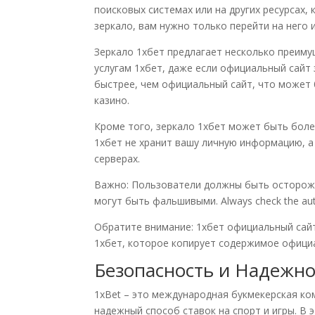
поисковых системах или на других ресурсах,
зеркало, вам нужно только перейти на него 
Зеркало 1хбет предлагает несколько преиму
услугам 1хбет, даже если официальный сайт
быстрее, чем официальный сайт, что может 
казино.
Кроме того, зеркало 1хбет может быть боле
1хбет не хранит вашу личную информацию, 
серверах.
Важно: Пользователи должны быть осторожны
могут быть фальшивыми. Always check the authen
Обратите внимание: 1хбет официальный сайт 
1хбет, которое копирует содержимое официа
Безопасность и Надежно
1xBet – это международная букмекерская ко
надежный способ ставок на спорт и игры. В 