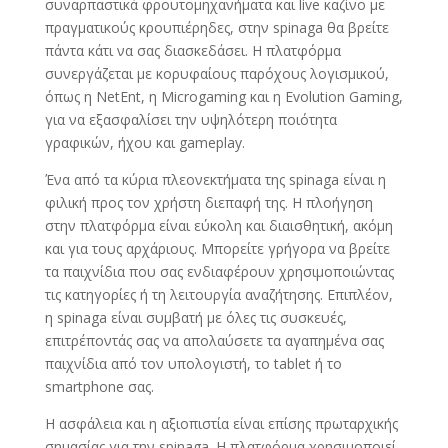
συναρπαστικά φρουτομηχανήματα και live καζίνο με
πραγματικούς κρουπιέρηδες, στην spinaga θα βρείτε
πάντα κάτι να σας διασκεδάσει. Η πλατφόρμα
συνεργάζεται με κορυφαίους παρόχους λογισμικού,
όπως η NetEnt, η Microgaming και η Evolution Gaming,
για να εξασφαλίσει την υψηλότερη ποιότητα
γραφικών, ήχου και gameplay.
Ένα από τα κύρια πλεονεκτήματα της spinaga είναι η
φιλική προς τον χρήστη διεπαφή της. Η πλοήγηση
στην πλατφόρμα είναι εύκολη και διαισθητική, ακόμη
και για τους αρχάριους. Μπορείτε γρήγορα να βρείτε
τα παιχνίδια που σας ενδιαφέρουν χρησιμοποιώντας
τις κατηγορίες ή τη λειτουργία αναζήτησης. Επιπλέον,
η spinaga είναι συμβατή με όλες τις συσκευές,
επιτρέποντάς σας να απολαύσετε τα αγαπημένα σας
παιχνίδια από τον υπολογιστή, το tablet ή το
smartphone σας.
Η ασφάλεια και η αξιοπιστία είναι επίσης πρωταρχικής
σημασίας για την spinaga. Η πλατφόρμα χρησιμοποιεί