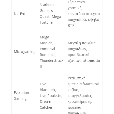
Εξαιρετικά
Starburst,
γραφικά,
Gonzo’s
NetEnt
καινοτόμα στοιχεία
Quest, Mega
παιχνιδιού, υψηλό
Fortune
RTP
Mega
Moolah,
Μεγάλη ποικιλία
Immortal
παιχνιδιών,
Microgaming
Romance,
προοδευτικά
Thunderstruck
τζακπότ, αξιοπιστία
II
Ρεαλιστική
Live
εμπειρία ζωντανού
Blackjack,
καζίνο,
Evolution
Live Roulette,
επαγγελματίες
Gaming
Dream
κρουπιέρηδες,
Catcher
ποικιλία
παιχνιδιών