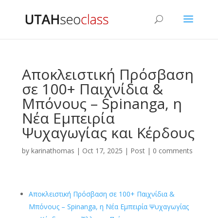
Αποκλειστική Πρόσβαση
σε 100+ Παιχνίδια &
Μπόνους – Spinanga, η
Νέα Εμπειρία
Ψυχαγωγίας και Κέρδους
by
karinathomas
|
Oct 17, 2025
|
Post
|
0 comments
Αποκλειστική Πρόσβαση σε 100+ Παιχνίδια &
Μπόνους – Spinanga, η Νέα Εμπειρία Ψυχαγωγίας