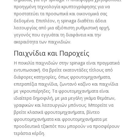
προηγμένη τεχνολογία κρυπτογράφησης για να
προστατεύει τα προσωπικά και οικονομικά σας
δεδομένα. Επιπλέον, η spinaga διαθέτει άδεια
λειτουργίας από μια αξιόπιστη ρυθμιστική αρχή,
γεγονός που εγγυάται τη διαφάνεια και την
ακεραιότητα των παιχνιδιών.
Παιχνίδια και Παροχείς
Η ποικιλία παιχνιδιών στην spinaga είναι πραγματικά
εντυπωσιακή. Θα βρείτε εκατοντάδες τίτλους από
διάφορες κατηγορίες, όπως φρουτομηχανήματα,
επιτραπέζια παιχνίδια, ζωντανό καζίνο και παιχνίδια
με γκρουπιέρηδες. Τα φρουτομηχανήματα είναι
ιδιαίτερα δημοφιλή, με μια μεγάλη γκάμα θεμάτων,
γραφικών και λειτουργιών μπόνους. Μπορείτε να
βρείτε κλασικά φρουτομηχανήματα, βίντεο
φρουτομηχανήματα και φρουτομηχανήματα με
προοδευτικά τζακπότ που μπορούν να προσφέρουν
τεράστια κέρδη.