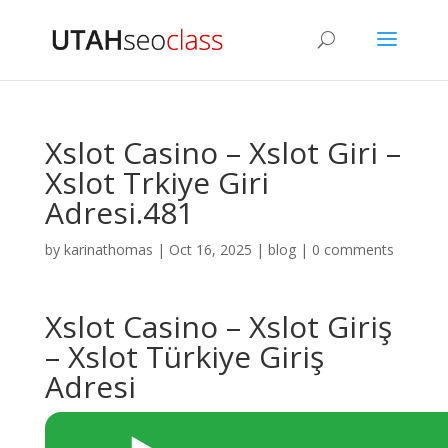
Xslot Casino – Xslot Giri –
Xslot Trkiye Giri
Adresi.481
by
karinathomas
|
Oct 16, 2025
|
blog
|
0 comments
Xslot Casino – Xslot Giriş
– Xslot Türkiye Giriş
Adresi