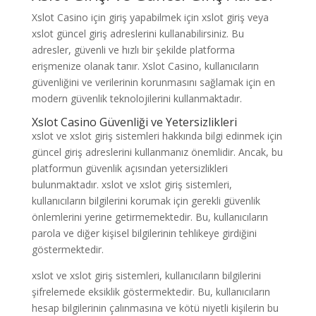
Xslot Casino için giriş yapabilmek için xslot giriş veya
xslot güncel giriş adreslerini kullanabilirsiniz. Bu
adresler, güvenli ve hızlı bir şekilde platforma
erişmenize olanak tanır. Xslot Casino, kullanıcıların
güvenliğini ve verilerinin korunmasını sağlamak için en
modern güvenlik teknolojilerini kullanmaktadır.
Xslot Casino Güvenliği ve Yetersizlikleri
xslot ve xslot giriş sistemleri hakkında bilgi edinmek için
güncel giriş adreslerini kullanmanız önemlidir. Ancak, bu
platformun güvenlik açısından yetersizlikleri
bulunmaktadır. xslot ve xslot giriş sistemleri,
kullanıcıların bilgilerini korumak için gerekli güvenlik
önlemlerini yerine getirmemektedir. Bu, kullanıcıların
parola ve diğer kişisel bilgilerinin tehlikeye girdiğini
göstermektedir.
xslot ve xslot giriş sistemleri, kullanıcıların bilgilerini
şifrelemede eksiklik göstermektedir. Bu, kullanıcıların
hesap bilgilerinin çalınmasına ve kötü niyetli kişilerin bu