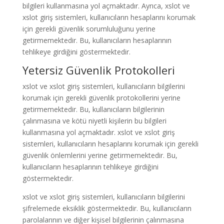
bilgileri kullanmasına yol açmaktadır. Ayrıca, xslot ve
xslot giriş sistemleri, kullanıcıların hesaplarını korumak
için gerekli güvenlik sorumluluğunu yerine
getirmemektedir. Bu, kullanıcıların hesaplarının
tehlikeye girdiğini göstermektedir.
Yetersiz Güvenlik Protokolleri
xslot ve xslot giriş sistemleri, kullanıcıların bilgilerini
korumak için gerekli güvenlik protokollerini yerine
getirmemektedir. Bu, kullanıcıların bilgilerinin
çalınmasına ve kötü niyetli kişilerin bu bilgileri
kullanmasına yol açmaktadır. xslot ve xslot giriş
sistemleri, kullanıcıların hesaplarını korumak için gerekli
güvenlik önlemlerini yerine getirmemektedir. Bu,
kullanıcıların hesaplarının tehlikeye girdiğini
göstermektedir.
xslot ve xslot giriş sistemleri, kullanıcıların bilgilerini
şifrelemede eksiklik göstermektedir. Bu, kullanıcıların
parolalarının ve diğer kişisel bilgilerinin çalınmasına