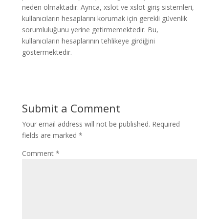
neden olmaktadır. Ayrıca, xslot ve xslot giriş sistemleri,
kullanıcıların hesaplarını korumak için gerekli güvenlik
sorumluluğunu yerine getirmemektedir. Bu,
kullanıcıların hesaplarının tehlikeye girdiğini
göstermektedir.
Submit a Comment
Your email address will not be published.
Required
fields are marked
*
Comment
*