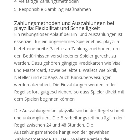
Vielfältige Zahlungsmethoden
Responsible Gambling-Maßnahmen
Zahlungsmethoden und Auszahlungen bei
playzilla: Flexibilität und Schnelligkeit
Ein reibungsloser Ablauf bei Ein- und Auszahlungen ist
essenziell für ein angenehmes Spielerlebnis. playzilla
bietet eine breite Palette an Zahlungsmethoden, um
den Bedürfnissen verschiedener Spieler gerecht zu
werden. Dazu gehören gängige Kreditkarten wie Visa
und Mastercard, sowie beliebte E-Wallets wie Skrill,
Neteller und ecoPayz. Auch Banküberweisungen
werden akzeptiert. Die Einzahlungen werden in der
Regel sofort gutgeschrieben, so dass Spieler direkt mit
dem Spielen beginnen können.
Die Auszahlungen bei playzilla sind in der Regel schnell
und unkompliziert. Die Bearbeitungszeit beträgt in der
Regel zwischen 24 und 48 Stunden. Die
Auszahlungsmethode hängt von der gewählten
Zahlungsmethode ab. Bei E-Wallets werden die