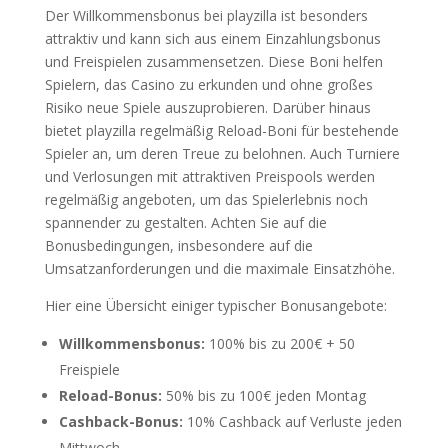
Der Willkommensbonus bei playzilla ist besonders
attraktiv und kann sich aus einem Einzahlungsbonus
und Freispielen zusammensetzen. Diese Boni helfen
Spielern, das Casino zu erkunden und ohne großes
Risiko neue Spiele auszuprobieren. Darüber hinaus
bietet playzilla regelmäßig Reload-Boni für bestehende
Spieler an, um deren Treue zu belohnen. Auch Turniere
und Verlosungen mit attraktiven Preispools werden
regelmäßig angeboten, um das Spielerlebnis noch
spannender zu gestalten. Achten Sie auf die
Bonusbedingungen, insbesondere auf die
Umsatzanforderungen und die maximale Einsatzhöhe.
Hier eine Übersicht einiger typischer Bonusangebote:
Willkommensbonus:
100% bis zu 200€ + 50
Freispiele
Reload-Bonus:
50% bis zu 100€ jeden Montag
Cashback-Bonus:
10% Cashback auf Verluste jeden
Mittwoch