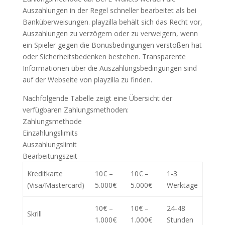
Auszahlungen in der Regel schneller bearbeitet als bei
Banküberweisungen. playzilla behält sich das Recht vor,
Auszahlungen zu verzögern oder zu verweigern, wenn
ein Spieler gegen die Bonusbedingungen verstoßen hat
oder Sicherheitsbedenken bestehen. Transparente
Informationen über die Auszahlungsbedingungen sind
auf der Webseite von playzilla zu finden.
Nachfolgende Tabelle zeigt eine Übersicht der
verfügbaren Zahlungsmethoden:
Zahlungsmethode
Einzahlungslimits
Auszahlungslimit
Bearbeitungszeit
Kreditkarte
10€ –
10€ –
1-3
(Visa/Mastercard)
5.000€
5.000€
Werktage
10€ –
10€ –
24-48
Skrill
1.000€
1.000€
Stunden