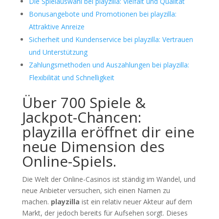
Die Spielauswahl bei playzilla: Vielfalt und Qualität
Bonusangebote und Promotionen bei playzilla:
Attraktive Anreize
Sicherheit und Kundenservice bei playzilla: Vertrauen
und Unterstützung
Zahlungsmethoden und Auszahlungen bei playzilla:
Flexibilität und Schnelligkeit
Über 700 Spiele &
Jackpot-Chancen:
playzilla eröffnet dir eine
neue Dimension des
Online-Spiels.
Die Welt der Online-Casinos ist ständig im Wandel, und
neue Anbieter versuchen, sich einen Namen zu
machen.
playzilla
ist ein relativ neuer Akteur auf dem
Markt, der jedoch bereits für Aufsehen sorgt. Dieses