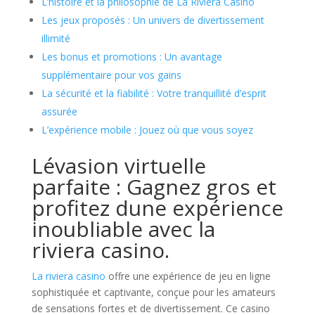
L’histoire et la philosophie de La Riviera Casino
Les jeux proposés : Un univers de divertissement
illimité
Les bonus et promotions : Un avantage
supplémentaire pour vos gains
La sécurité et la fiabilité : Votre tranquillité d’esprit
assurée
L’expérience mobile : Jouez où que vous soyez
Lévasion virtuelle
parfaite : Gagnez gros et
profitez dune expérience
inoubliable avec la
riviera casino.
La riviera casino
offre une expérience de jeu en ligne
sophistiquée et captivante, conçue pour les amateurs
de sensations fortes et de divertissement. Ce casino