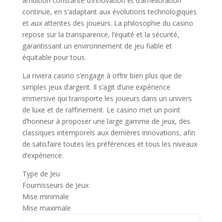
ambition constante d’innovation et d’amélioration
continue, en s’adaptant aux évolutions technologiques
et aux attentes des joueurs. La philosophie du casino
repose sur la transparence, l’équité et la sécurité,
garantissant un environnement de jeu fiable et
équitable pour tous.
La riviera casino s’engage à offrir bien plus que de
simples jeux d’argent. Il s’agit d’une expérience
immersive qui transporte les joueurs dans un univers
de luxe et de raffinement. Le casino met un point
d’honneur à proposer une large gamme de jeux, des
classiques intemporels aux dernières innovations, afin
de satisfaire toutes les préférences et tous les niveaux
d’expérience.
Type de Jeu
Fournisseurs de Jeux
Mise minimale
Mise maximale