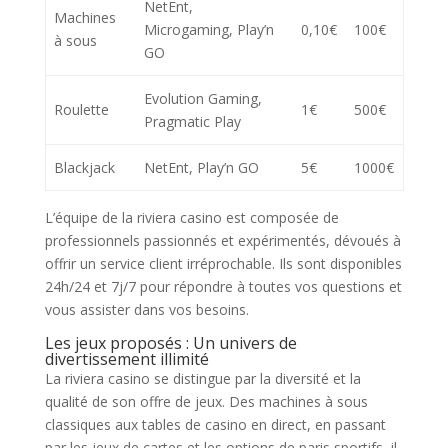
NetEnt,
Machines
Microgaming, Play’n
0,10€
100€
à sous
GO
Evolution Gaming,
Roulette
1€
500€
Pragmatic Play
Blackjack
NetEnt, Play’n GO
5€
1000€
L’équipe de la riviera casino est composée de
professionnels passionnés et expérimentés, dévoués à
offrir un service client irréprochable. Ils sont disponibles
24h/24 et 7j/7 pour répondre à toutes vos questions et
vous assister dans vos besoins.
Les jeux proposés : Un univers de
divertissement illimité
La riviera casino se distingue par la diversité et la
qualité de son offre de jeux. Des machines à sous
classiques aux tables de casino en direct, en passant
par les jeux de cartes et les options de paris sportifs, il