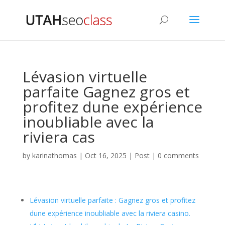
Lévasion virtuelle
parfaite Gagnez gros et
profitez dune expérience
inoubliable avec la
riviera cas
by
karinathomas
|
Oct 16, 2025
|
Post
|
0 comments
Lévasion virtuelle parfaite : Gagnez gros et profitez
dune expérience inoubliable avec la riviera casino.