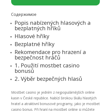
Содержимое
Popis nabízených hlasových a
bezplatných hříků
Hlasové hříky
Bezplatné hříky
Rekomendace pro hrazení a
bezpečnost hráčů
1. Použití mostbet casino
bonusů
2. Výběr bezpečných hlasů
Mostbet casino je jedním z nejpopulárnějších online
kasin v České republice. Nabízí širokou škálu hlasitých
hratel a atraktivní bonusové programy, jako je mostbet
casino bonus. Při hraní na mostbet online si můžete