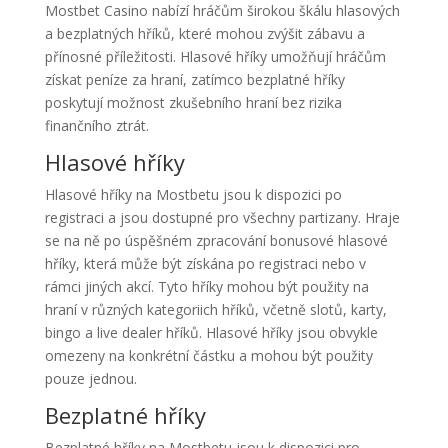
Mostbet Casino nabízí hráčům širokou škálu hlasových
a bezplatných hříků, které mohou zvýšit zábavu a
přínosné příležitosti. Hlasové hříky umožňují hráčům
získat peníze za hraní, zatímco bezplatné hříky
poskytují možnost zkušebního hraní bez rizika
finančního ztrát.
Hlasové hříky
Hlasové hříky na Mostbetu jsou k dispozici po
registraci a jsou dostupné pro všechny partizany. Hraje
se na ně po úspěšném zpracování bonusové hlasové
hříky, která může být získána po registraci nebo v
rámci jiných akcí. Tyto hříky mohou být použity na
hraní v různých kategoriich hříků, včetně slotů, karty,
bingo a live dealer hříků. Hlasové hříky jsou obvykle
omezeny na konkrétní částku a mohou být použity
pouze jednou.
Bezplatné hříky
Bezplatné hříky na Mostbetu jsou k dispozici pro