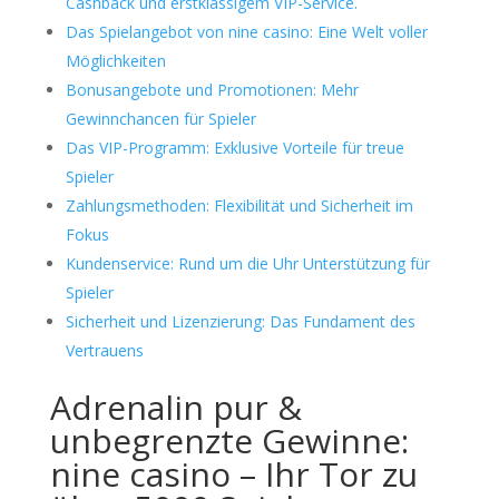
Cashback und erstklassigem VIP-Service.
Das Spielangebot von nine casino: Eine Welt voller
Möglichkeiten
Bonusangebote und Promotionen: Mehr
Gewinnchancen für Spieler
Das VIP-Programm: Exklusive Vorteile für treue
Spieler
Zahlungsmethoden: Flexibilität und Sicherheit im
Fokus
Kundenservice: Rund um die Uhr Unterstützung für
Spieler
Sicherheit und Lizenzierung: Das Fundament des
Vertrauens
Adrenalin pur &
unbegrenzte Gewinne:
nine casino – Ihr Tor zu