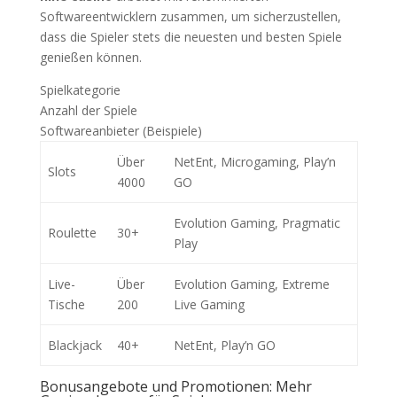
Softwareentwicklern zusammen, um sicherzustellen,
dass die Spieler stets die neuesten und besten Spiele
genießen können.
Spielkategorie
Anzahl der Spiele
Softwareanbieter (Beispiele)
Über
NetEnt, Microgaming, Play’n
Slots
4000
GO
Evolution Gaming, Pragmatic
Roulette
30+
Play
Live-
Über
Evolution Gaming, Extreme
Tische
200
Live Gaming
Blackjack
40+
NetEnt, Play’n GO
Bonusangebote und Promotionen: Mehr