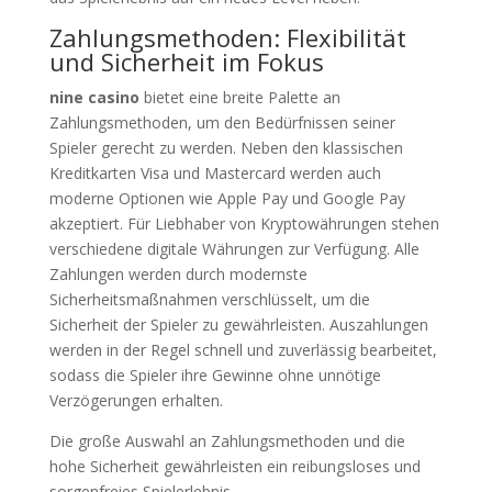
Zahlungsmethoden: Flexibilität
und Sicherheit im Fokus
nine casino
bietet eine breite Palette an
Zahlungsmethoden, um den Bedürfnissen seiner
Spieler gerecht zu werden. Neben den klassischen
Kreditkarten Visa und Mastercard werden auch
moderne Optionen wie Apple Pay und Google Pay
akzeptiert. Für Liebhaber von Kryptowährungen stehen
verschiedene digitale Währungen zur Verfügung. Alle
Zahlungen werden durch modernste
Sicherheitsmaßnahmen verschlüsselt, um die
Sicherheit der Spieler zu gewährleisten. Auszahlungen
werden in der Regel schnell und zuverlässig bearbeitet,
sodass die Spieler ihre Gewinne ohne unnötige
Verzögerungen erhalten.
Die große Auswahl an Zahlungsmethoden und die
hohe Sicherheit gewährleisten ein reibungsloses und
sorgenfreies Spielerlebnis.