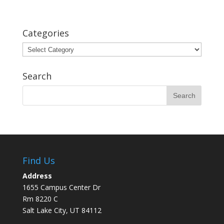
Categories
Categories
Search
Find Us
Address
1655 Campus Center Dr
Rm 8220 C
Salt Lake City, UT 84112