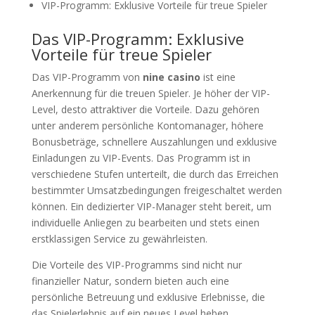
VIP-Programm: Exklusive Vorteile für treue Spieler
Das VIP-Programm: Exklusive
Vorteile für treue Spieler
Das VIP-Programm von
nine casino
ist eine
Anerkennung für die treuen Spieler. Je höher der VIP-
Level, desto attraktiver die Vorteile. Dazu gehören
unter anderem persönliche Kontomanager, höhere
Bonusbeträge, schnellere Auszahlungen und exklusive
Einladungen zu VIP-Events. Das Programm ist in
verschiedene Stufen unterteilt, die durch das Erreichen
bestimmter Umsatzbedingungen freigeschaltet werden
können. Ein dedizierter VIP-Manager steht bereit, um
individuelle Anliegen zu bearbeiten und stets einen
erstklassigen Service zu gewährleisten.
Die Vorteile des VIP-Programms sind nicht nur
finanzieller Natur, sondern bieten auch eine
persönliche Betreuung und exklusive Erlebnisse, die
das Spielerlebnis auf ein neues Level heben.