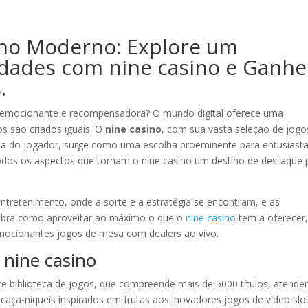
ino Moderno: Explore um
dades com nine casino e Ganhe
.
e emocionante e recompensadora? O mundo digital oferece uma
s são criados iguais. O
nine casino
, com sua vasta seleção de jogo
a do jogador, surge como uma escolha proeminente para entusiast
todos os aspectos que tornam o nine casino um destino de destaque 
tretenimento, onde a sorte e a estratégia se encontram, e as
ubra como aproveitar ao máximo o que o
nine casino
tem a oferecer
emocionantes jogos de mesa com dealers ao vivo.
 nine casino
te biblioteca de jogos, que compreende mais de 5000 títulos, atend
 caça-níqueis inspirados em frutas aos inovadores jogos de vídeo slo