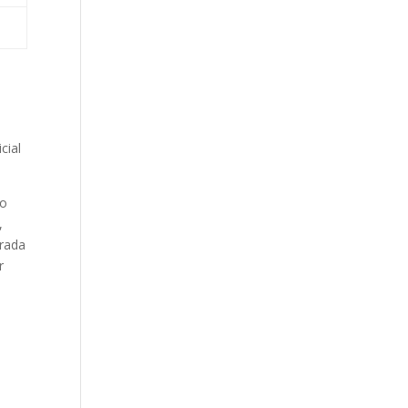
e
cial
do
,
irada
r