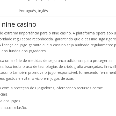
Português, Inglês
 nine casino
de extrema importância para o nine casino. A plataforma opera sob
toridade reguladora reconhecida, garantindo que o cassino siga rigor
A licença de jogo garante que o cassino seja auditado regularmente 
ão dos fundos dos jogadores.
nta uma série de medidas de segurança adicionais para proteger as
. Isso inclui o uso de tecnologias de criptografia avançadas, firewal
O cassino também promove o jogo responsável, fornecendo ferramen
us gastos e evitar o vício em jogos de azar.
 com a proteção dos jogadores, oferecendo recursos como:
iais.
ça dos jogos.
de autoexclusão.