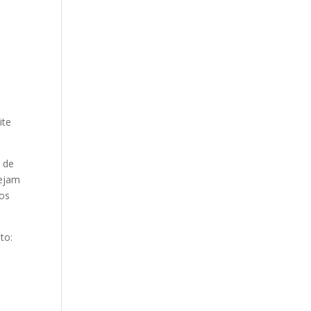
ite
s de
sejam
tos
to: