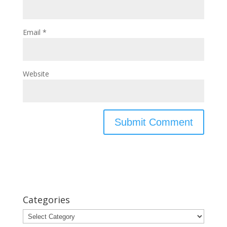
Email
*
Website
Categories
Categories