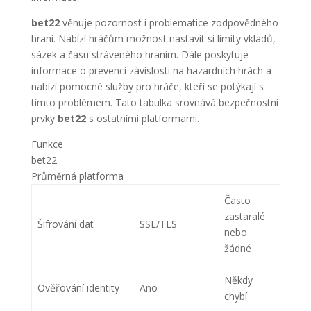
bet22
věnuje pozornost i problematice zodpovědného
hraní. Nabízí hráčům možnost nastavit si limity vkladů,
sázek a času stráveného hraním. Dále poskytuje
informace o prevenci závislosti na hazardních hrách a
nabízí pomocné služby pro hráče, kteří se potýkají s
tímto problémem. Tato tabulka srovnává bezpečnostní
prvky
bet22
s ostatními platformami.
Funkce
bet22
Průměrná platforma
Často
zastaralé
Šifrování dat
SSL/TLS
nebo
žádné
Někdy
Ověřování identity
Ano
chybí