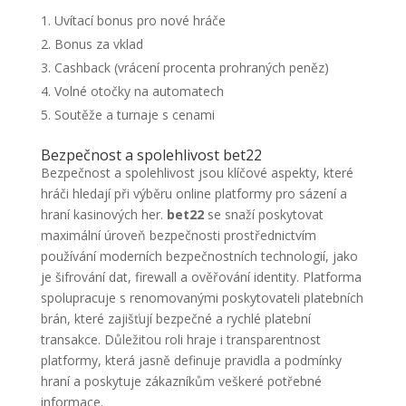
Uvítací bonus pro nové hráče
Bonus za vklad
Cashback (vrácení procenta prohraných peněz)
Volné otočky na automatech
Soutěže a turnaje s cenami
Bezpečnost a spolehlivost bet22
Bezpečnost a spolehlivost jsou klíčové aspekty, které
hráči hledají při výběru online platformy pro sázení a
hraní kasinových her.
bet22
se snaží poskytovat
maximální úroveň bezpečnosti prostřednictvím
používání moderních bezpečnostních technologií, jako
je šifrování dat, firewall a ověřování identity. Platforma
spolupracuje s renomovanými poskytovateli platebních
brán, které zajišťují bezpečné a rychlé platební
transakce. Důležitou roli hraje i transparentnost
platformy, která jasně definuje pravidla a podmínky
hraní a poskytuje zákazníkům veškeré potřebné
informace.