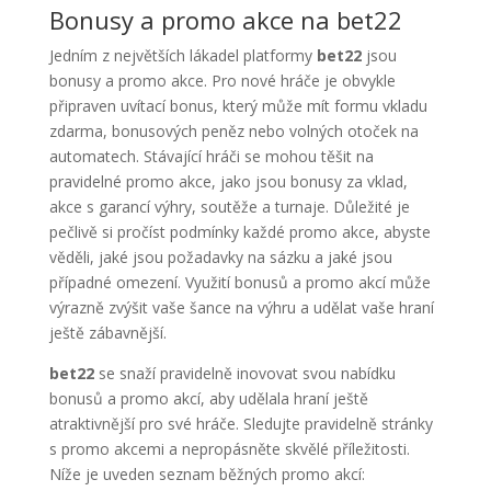
Bonusy a promo akce na bet22
Jedním z největších lákadel platformy
bet22
jsou
bonusy a promo akce. Pro nové hráče je obvykle
připraven uvítací bonus, který může mít formu vkladu
zdarma, bonusových peněz nebo volných otoček na
automatech. Stávající hráči se mohou těšit na
pravidelné promo akce, jako jsou bonusy za vklad,
akce s garancí výhry, soutěže a turnaje. Důležité je
pečlivě si pročíst podmínky každé promo akce, abyste
věděli, jaké jsou požadavky na sázku a jaké jsou
případné omezení. Využití bonusů a promo akcí může
výrazně zvýšit vaše šance na výhru a udělat vaše hraní
ještě zábavnější.
bet22
se snaží pravidelně inovovat svou nabídku
bonusů a promo akcí, aby udělala hraní ještě
atraktivnější pro své hráče. Sledujte pravidelně stránky
s promo akcemi a nepropásněte skvělé příležitosti.
Níže je uveden seznam běžných promo akcí: