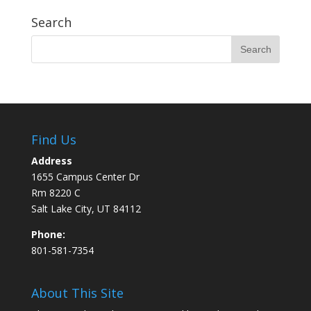
Search
Find Us
Address
1655 Campus Center Dr
Rm 8220 C
Salt Lake City, UT 84112
Phone:
801-581-7354
About This Site