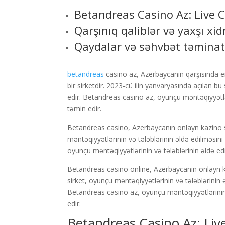
Betandreas Casino Az: Live 
Qarşınıq qaliblər və yaxşı xi
Qaydalar və səhvbət təminat
betandreas
casino az, Azerbaycanın qarşısında e
bir sirketdir. 2023-cü ilin yanvaryasında açılan bu
edir. Betandreas casino az, oyunçu məntəqiyyətlə
təmin edir.
Betandreas casino, Azerbaycanın onlayn kazino sir
məntəqiyyətlərinin və tələblərinin əldə edilməsi
oyunçu məntəqiyyətlərinin və tələblərinin əldə e
Betandreas casino online, Azerbaycanın onlayn ka
sirket, oyunçu məntəqiyyətlərinin və tələblərinin
Betandreas casino az, oyunçu məntəqiyyətlərinin
edir.
Betandreas Casino Az: Liv