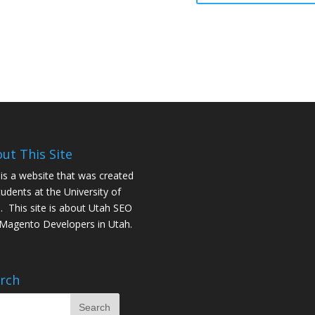
ut This Site
 is a website that was created
tudents at the University of
. This site is about
Utah SEO
Magento Developers in Utah
.
rch