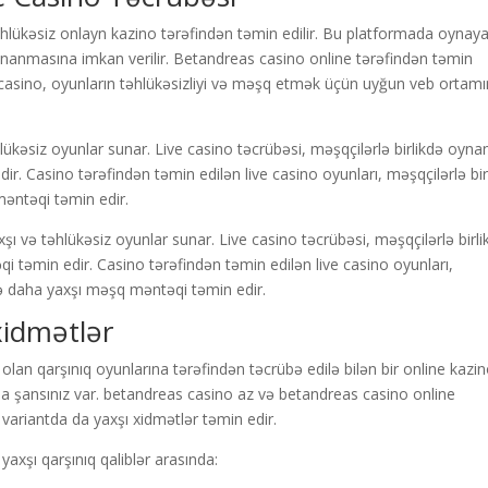
hlükəsiz onlayn kazino tərəfindən təmin edilir. Bu platformada oynay
ynanmasına imkan verilir. Betandreas casino online tərəfindən təmin
Bu casino, oyunların təhlükəsizliyi və məşq etmək üçün uyğun veb ortamı
ükəsiz oyunlar sunar. Live casino təcrübəsi, məşqçilərlə birlikdə oyn
r. Casino tərəfindən təmin edilən live casino oyunları, məşqçilərlə bir
əntəqi təmin edir.
 və təhlükəsiz oyunlar sunar. Live casino təcrübəsi, məşqçilərlə birli
təmin edir. Casino tərəfindən təmin edilən live casino oyunları,
və daha yaxşı məşq məntəqi təmin edir.
xidmətlər
lan qarşınıq oyunlarına tərəfindən təcrübə edilə bilən bir online kazin
 şansınız var. betandreas casino az və betandreas casino online
variantda da yaxşı xidmətlər təmin edir.
axşı qarşınıq qaliblər arasında: