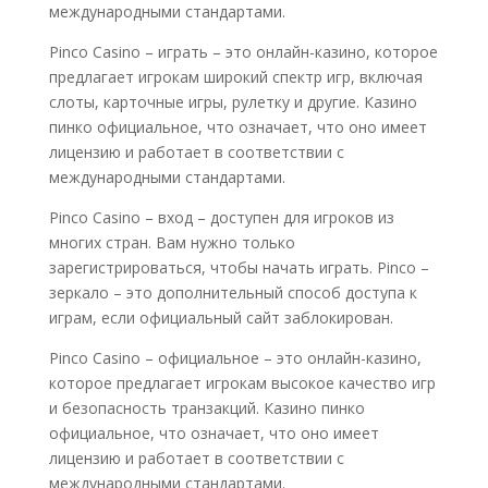
международными стандартами.
Pinco Casino – играть – это онлайн-казино, которое
предлагает игрокам широкий спектр игр, включая
слоты, карточные игры, рулетку и другие. Казино
пинко официальное, что означает, что оно имеет
лицензию и работает в соответствии с
международными стандартами.
Pinco Casino – вход – доступен для игроков из
многих стран. Вам нужно только
зарегистрироваться, чтобы начать играть. Pinco –
зеркало – это дополнительный способ доступа к
играм, если официальный сайт заблокирован.
Pinco Casino – официальное – это онлайн-казино,
которое предлагает игрокам высокое качество игр
и безопасность транзакций. Казино пинко
официальное, что означает, что оно имеет
лицензию и работает в соответствии с
международными стандартами.