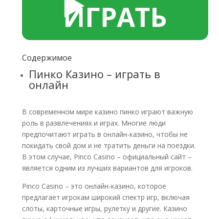
▶️
ИГРАТЬ
Содержимое
Пинко Казино – играть в
онлайн
В современном мире казино пинко играют важную
роль в развлечениях и играх. Многие люди
предпочитают играть в онлайн-казино, чтобы не
покидать свой дом и не тратить деньги на поездки.
В этом случае, Pinco Casino – официальный сайт –
является одним из лучших вариантов для игроков.
Pinco Casino – это онлайн-казино, которое
предлагает игрокам широкий спектр игр, включая
слоты, карточные игры, рулетку и другие. Казино