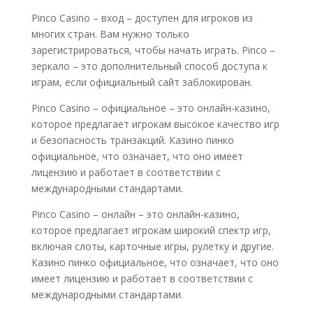
Pinco Casino – вход – доступен для игроков из
многих стран. Вам нужно только
зарегистрироваться, чтобы начать играть. Pinco –
зеркало – это дополнительный способ доступа к
играм, если официальный сайт заблокирован.
Pinco Casino – официальное – это онлайн-казино,
которое предлагает игрокам высокое качество игр
и безопасность транзакций. Казино пинко
официальное, что означает, что оно имеет
лицензию и работает в соответствии с
международными стандартами.
Pinco Casino – онлайн – это онлайн-казино,
которое предлагает игрокам широкий спектр игр,
включая слоты, карточные игры, рулетку и другие.
Казино пинко официальное, что означает, что оно
имеет лицензию и работает в соответствии с
международными стандартами.