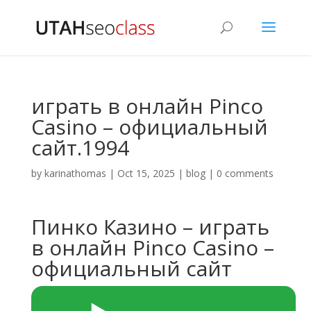
играть в онлайн Pinco
Casino – официальный
сайт.1994
by
karinathomas
|
Oct 15, 2025
|
blog
|
0 comments
Пинко Казино – играть
в онлайн Pinco Casino –
официальный сайт