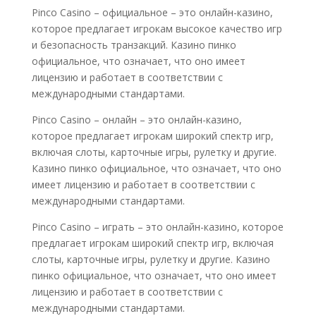
Pinco Casino – официальное – это онлайн-казино,
которое предлагает игрокам высокое качество игр
и безопасность транзакций. Казино пинко
официальное, что означает, что оно имеет
лицензию и работает в соответствии с
международными стандартами.
Pinco Casino – онлайн – это онлайн-казино,
которое предлагает игрокам широкий спектр игр,
включая слоты, карточные игры, рулетку и другие.
Казино пинко официальное, что означает, что оно
имеет лицензию и работает в соответствии с
международными стандартами.
Pinco Casino – играть – это онлайн-казино, которое
предлагает игрокам широкий спектр игр, включая
слоты, карточные игры, рулетку и другие. Казино
пинко официальное, что означает, что оно имеет
лицензию и работает в соответствии с
международными стандартами.