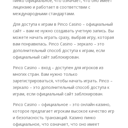
пинко официальное, что означает, что оно имеет
лицензию и работает в соответствии с
международными стандартами.
Для доступа к играм в Pinco Casino – официальный
сайт – вам не нужно создавать учетную запись. Вы
можете начать играть сразу, выбрав игру, которая
вам понравилась. Pinco Casino – зеркало – это
дополнительный способ доступа к играм, если
официальный сайт заблокирован.
Pinco Casino – вход – доступен для игроков из
многих стран. Вам нужно только
зарегистрироваться, чтобы начать играть. Pinco –
зеркало – это дополнительный способ доступа к
играм, если официальный сайт заблокирован.
Pinco Casino – официальное – это онлайн-казино,
которое предлагает игрокам высокое качество игр
и безопасность транзакций. Казино пинко
официальное, что означает, что оно имеет