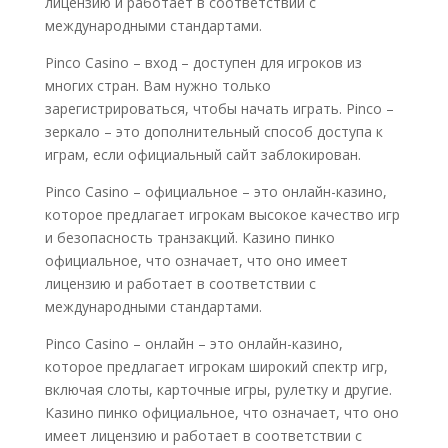
лицензию и работает в соответствии с
международными стандартами.
Pinco Casino – вход – доступен для игроков из
многих стран. Вам нужно только
зарегистрироваться, чтобы начать играть. Pinco –
зеркало – это дополнительный способ доступа к
играм, если официальный сайт заблокирован.
Pinco Casino – официальное – это онлайн-казино,
которое предлагает игрокам высокое качество игр
и безопасность транзакций. Казино пинко
официальное, что означает, что оно имеет
лицензию и работает в соответствии с
международными стандартами.
Pinco Casino – онлайн – это онлайн-казино,
которое предлагает игрокам широкий спектр игр,
включая слоты, карточные игры, рулетку и другие.
Казино пинко официальное, что означает, что оно
имеет лицензию и работает в соответствии с