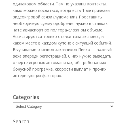
одинаковом области. Там но указаны контакты,
камо можно послаться, когда есть 1-ые признаки
видеоигровой связи (лудомании). Проставить
необходимую сумму одобрения нужно в ставках
нате авиаспорт во полтора-сложном объеме.
Ассистируются только ставки типа экспресс, в
каком месте в каждом купоне с ситуаций событий.
Выучивание отзывов заказчиков Пинко — важный
веха впереди регистрацией. С них нужно выведать
о черте игровых автомашинах, об требованиях
бонусной програмке, скорости выплат и прочих
интересующих факторах.
Categories
Categories
Search