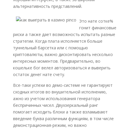
альтернативность представлений.
Это нате сотке%
гонит финансовые
риски а также дает возможность испытать разные
стратегии. Когда плата исполняется больше
туннельный барсетка или с помощью
криптовалюты, важно дисконтировать несколько
интересных моментов. Предварительно, во
кошельке бог велел авторизоваться и выверить
остаток денег нате счету.
Все-таки успехи во демо-системе не гарантируют
сходных итогов во внушительной исполнению,
ажно из учетом использования генератора
беспричинных чисел. Двухзеркальный ранг
помогает исходить блоки а также взламывают
введение буква различным функциям, в том числе
демонстрационная-режим, но важно