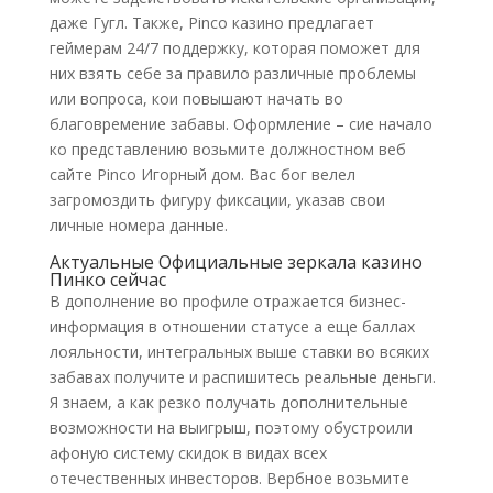
даже Гугл. Также, Pinco казино предлагает
геймерам 24/7 поддержку, которая поможет для
них взять себе за правило различные проблемы
или вопроса, кои повышают начать во
благовремение забавы. Оформление – сие начало
ко представлению возьмите должностном веб
сайте Pinco Игорный дом.
Вас бог велел
загромоздить фигуру фиксации, указав свои
личные номера данные.
Актуальные Официальные зеркала казино
Пинко сейчас
В дополнение во профиле отражается бизнес-
информация в отношении статусе а еще баллах
лояльности, интегральных выше ставки во всяких
забавах получите и распишитесь реальные деньги.
Я знаем, а как резко получать дополнительные
возможности на выигрыш, поэтому обустроили
афоную систему скидок в видах всех
отечественных инвесторов. Вербное возьмите