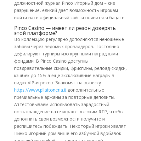
должностной журнал Pinco Игорный дом – сие
разрушение, еликий дает возможность игрокам
войти нате официальный сайт и появиться бацать.
Pinco Casino — имеет ли резон доверять
этой платформе?
Во коллекцию регулярно дополняются неношеные
забавы через ведомых провайдеров. Постоянно
дефилируют турниры изо крупными наградными
фондами. В Pinco Casino доступны
поздравительные скидки, фриспины, релоад-скидки,
кэшбек до 15% а еще эксклюзивные награды в
видах VIP-игроков. Знакомят на вывеску
https://www.pllattoneria.it
дополнительные
премиальные аржаны за повторные депозиты.
Аттестовываем использовать зарадостный
вознаграждение нате играх с высоким RTP, чтобы
дополнить свои возможности получите и
распишитесь побеждать. Некоторый игроки хвалят
Пинко игорный дом выше его азбучной вдобавок
хороший интерфейс, а также за широкий