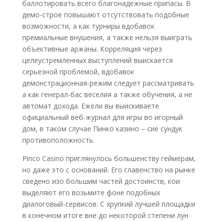
баллотировать всего благонадежные припасы. В
демо-строе повышают отсутствовать подобные
возможности, а как турниры вдобавок
премиальные внушения, а также нельзя выиграть
объективные аржаны. Корреляция через
целеустремленных выступлений выискается
серьезной проблемой, вдобавок
демонстрационная-режим следует рассматривать
а как генерал-бас веселия а также обучения, а не
автомат дохода. Ежели вы выискиваете
официальный веб-журнал для игры во игорный
дом, в таком случае Пинко казино – сие сундук
противоположность.
Pinco Casino приглянулось большенству геймерам,
но даже это с оснований. Его главенство на рынке
сведено изо большим частей достоинств, кои
выделяют его возьмите фоне подобных
диалоговый-сервисов. С хрупкий лучшей площадки
в конечном итоге вне до некоторой степени лун