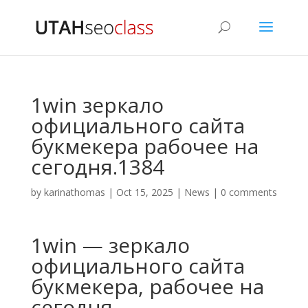
1win зеркало
официального сайта
букмекера рабочее на
сегодня.1384
by
karinathomas
|
Oct 15, 2025
|
News
|
0 comments
1win — зеркало
официального сайта
букмекера, рабочее на
сегодня