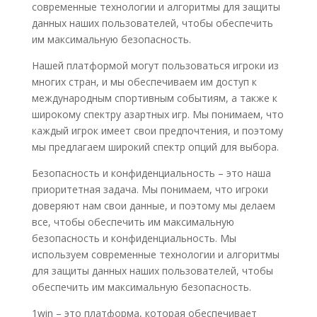
современные технологии и алгоритмы для защиты
данных наших пользователей, чтобы обеспечить
им максимальную безопасность.
Нашей платформой могут пользоваться игроки из
многих стран, и мы обеспечиваем им доступ к
международным спортивным событиям, а также к
широкому спектру азартных игр. Мы понимаем, что
каждый игрок имеет свои предпочтения, и поэтому
мы предлагаем широкий спектр опций для выбора.
Безопасность и конфиденциальность – это наша
приоритетная задача. Мы понимаем, что игроки
доверяют нам свои данные, и поэтому мы делаем
все, чтобы обеспечить им максимальную
безопасность и конфиденциальность. Мы
используем современные технологии и алгоритмы
для защиты данных наших пользователей, чтобы
обеспечить им максимальную безопасность.
1win – это платформа, которая обеспечивает