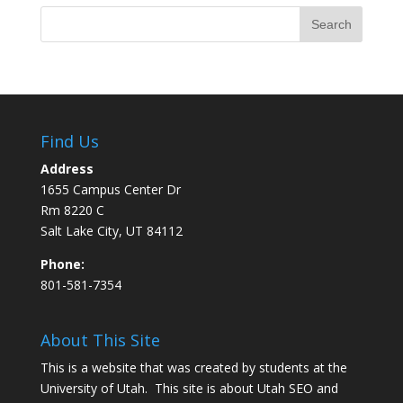
Find Us
Address
1655 Campus Center Dr
Rm 8220 C
Salt Lake City, UT 84112
Phone:
801-581-7354
About This Site
This is a website that was created by students at the
University of Utah. This site is about
Utah SEO
and