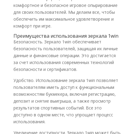
комфортное и безопасное игровое опырирование
для своих пользователей. Мы делаем все, чтобы
обеспечить им максимальное удовлетворение и
комфорт при игре.
Преимущества использования зеркала 1win
Безопасность. Зеркало 1win обеспечивает
безопасность пользователей, защищая их личные
данные и финансовые операции. Это достигается
за счет использования современных технологий
безопасности и сертификатов.
Удобство. Использование зеркала 1win позволяет
пользователям иметь доступ к функциональным
возможностям букмекера, включая регистрацию,
депозит и снятие выигрыша, а также просмотр
результатов спортивных событий. Все это
доступно в одном месте, что упрощает процесс
использования.
Увеличение доступности. Зеркало 1win может быть