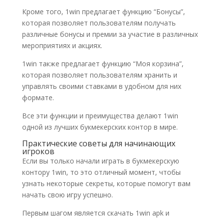
Кроме того, 1win предлагает функцию “Бонусы”,
которая позволяет пользователям получать
различные бонусы и премии за участие в различных
мероприятиях и акциях.
1win также предлагает функцию “Моя корзина”,
которая позволяет пользователям хранить и
управлять своими ставками в удобном для них
формате.
Все эти функции и преимущества делают 1win
одной из лучших букмекерских контор в мире.
Практические советы для начинающих
игроков
Если вы только начали играть в букмекерскую
контору 1win, то это отличный момент, чтобы
узнать некоторые секреты, которые помогут вам
начать свою игру успешно.
Первым шагом является скачать 1win apk и