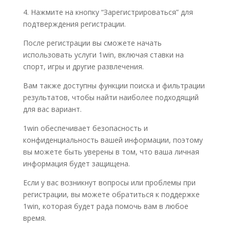
4. Нажмите на кнопку “Зарегистрироваться” для
подтверждения регистрации.
После регистрации вы сможете начать
использовать услуги 1win, включая ставки на
спорт, игры и другие развлечения.
Вам также доступны функции поиска и фильтрации
результатов, чтобы найти наиболее подходящий
для вас вариант.
1win обеспечивает безопасность и
конфиденциальность вашей информации, поэтому
вы можете быть уверены в том, что ваша личная
информация будет защищена.
Если у вас возникнут вопросы или проблемы при
регистрации, вы можете обратиться к поддержке
1win, которая будет рада помочь вам в любое
время.