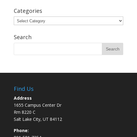
Categories
Categories
Search
Find Us
Address
1655 Campus Center Dr
Rm 8220 C
Salt Lake City, UT 84112
Phone: