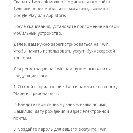
Скачать 1win apk можно с официального сайта
1win или через мобильные магазины, такие как
Google Play или App Store.
После скачивания, установите приложение на свой
мобильный устройство.
Далее, вам нужно зарегистрироваться на 1win,
чтобы начать использовать услуги букмекерской
конторы.
Для регистрации на 1win вам нужно выполнить
следующие шаги:
1. Откройте приложение 1win и нажмите на кнопку
“Зарегистрироваться”.
2. Введите свои личные данные, включая имя,
фамилию, дату рождения и адрес электронной
почты.
3. Создайте пароль для вашего аккаунта 1win.