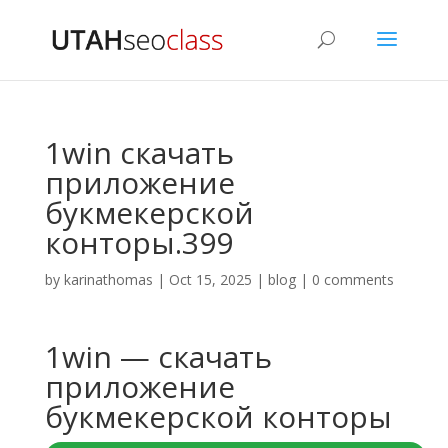
1win скачать
приложение
букмекерской
конторы.399
by
karinathomas
|
Oct 15, 2025
|
blog
|
0 comments
1win — скачать
приложение
букмекерской конторы