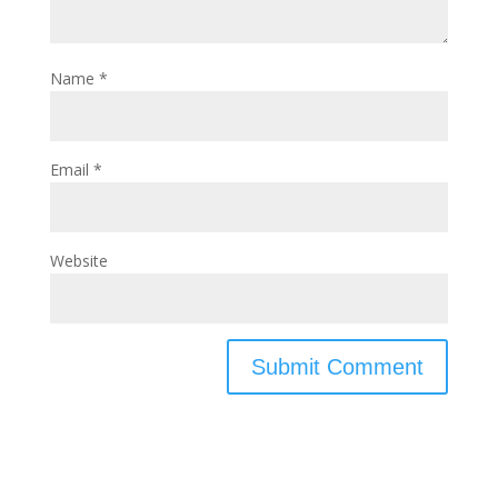
Name
*
Email
*
Website