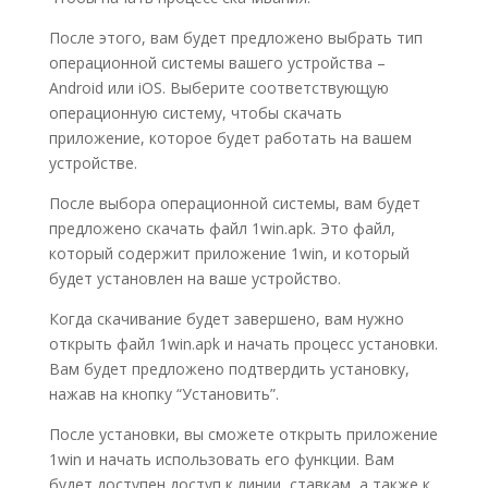
После этого, вам будет предложено выбрать тип
операционной системы вашего устройства –
Android или iOS. Выберите соответствующую
операционную систему, чтобы скачать
приложение, которое будет работать на вашем
устройстве.
После выбора операционной системы, вам будет
предложено скачать файл 1win.apk. Это файл,
который содержит приложение 1win, и который
будет установлен на ваше устройство.
Когда скачивание будет завершено, вам нужно
открыть файл 1win.apk и начать процесс установки.
Вам будет предложено подтвердить установку,
нажав на кнопку “Установить”.
После установки, вы сможете открыть приложение
1win и начать использовать его функции. Вам
будет доступен доступ к линии, ставкам, а также к