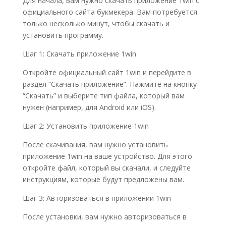
Для начала, вам нужно скачать приложение 1win с
официального сайта букмекера. Вам потребуется
только несколько минут, чтобы скачать и
установить программу.
Шаг 1: Скачать приложение 1win
Откройте официальный сайт 1win и перейдите в
раздел “Скачать приложение”. Нажмите на кнопку
“Скачать” и выберите тип файла, который вам
нужен (например, для Android или iOS).
Шаг 2: Установить приложение 1win
После скачивания, вам нужно установить
приложение 1win на ваше устройство. Для этого
откройте файл, который вы скачали, и следуйте
инструкциям, которые будут предложены вам.
Шаг 3: Авторизоваться в приложении 1win
После установки, вам нужно авторизоваться в