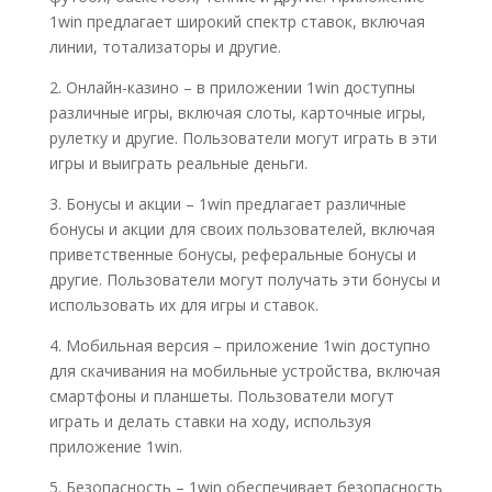
1win предлагает широкий спектр ставок, включая
линии, тотализаторы и другие.
2. Онлайн-казино – в приложении 1win доступны
различные игры, включая слоты, карточные игры,
рулетку и другие. Пользователи могут играть в эти
игры и выиграть реальные деньги.
3. Бонусы и акции – 1win предлагает различные
бонусы и акции для своих пользователей, включая
приветственные бонусы, реферальные бонусы и
другие. Пользователи могут получать эти бонусы и
использовать их для игры и ставок.
4. Мобильная версия – приложение 1win доступно
для скачивания на мобильные устройства, включая
смартфоны и планшеты. Пользователи могут
играть и делать ставки на ходу, используя
приложение 1win.
5. Безопасность – 1win обеспечивает безопасность