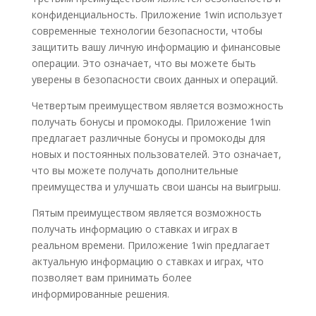
конфиденциальность. Приложение 1win использует
современные технологии безопасности, чтобы
защитить вашу личную информацию и финансовые
операции. Это означает, что вы можете быть
уверены в безопасности своих данных и операций.
Четвертым преимуществом является возможность
получать бонусы и промокоды. Приложение 1win
предлагает различные бонусы и промокоды для
новых и постоянных пользователей. Это означает,
что вы можете получать дополнительные
преимущества и улучшать свои шансы на выигрыш.
Пятым преимуществом является возможность
получать информацию о ставках и играх в
реальном времени. Приложение 1win предлагает
актуальную информацию о ставках и играх, что
позволяет вам принимать более
информированные решения.