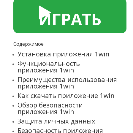
▶️
ИГРАТЬ
Содержимое
Установка приложения 1win
Функциональность
приложения 1win
Преимущества использования
приложения 1win
Как скачать приложение 1win
Обзор безопасности
приложения 1win
Защита личных данных
Безопасность приложения