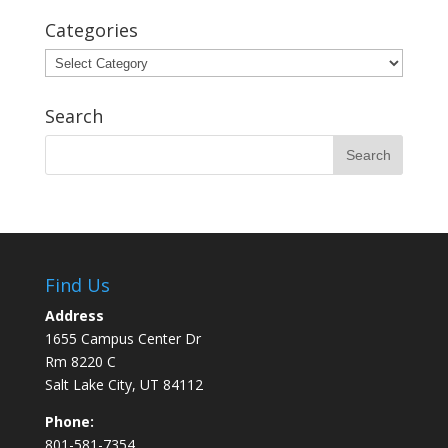
Categories
Categories
Search
Find Us
Address
1655 Campus Center Dr
Rm 8220 C
Salt Lake City, UT 84112
Phone:
801-581-7354