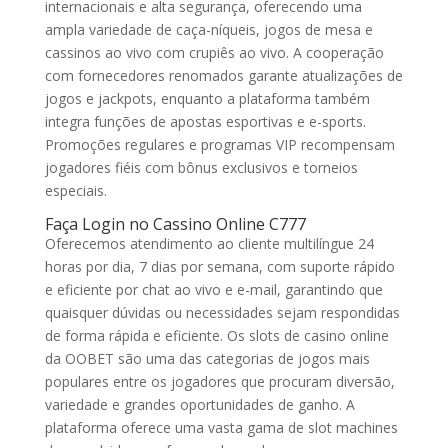
internacionais e alta segurança, oferecendo uma
ampla variedade de caça-níqueis, jogos de mesa e
cassinos ao vivo com crupiês ao vivo. A cooperação
com fornecedores renomados garante atualizações de
jogos e jackpots, enquanto a plataforma também
integra funções de apostas esportivas e e-sports.
Promoções regulares e programas VIP recompensam
jogadores fiéis com bônus exclusivos e torneios
especiais.
Faça Login no Cassino Online C777
Oferecemos atendimento ao cliente multilíngue 24
horas por dia, 7 dias por semana, com suporte rápido
e eficiente por chat ao vivo e e-mail, garantindo que
quaisquer dúvidas ou necessidades sejam respondidas
de forma rápida e eficiente. Os slots de casino online
da OOBET são uma das categorias de jogos mais
populares entre os jogadores que procuram diversão,
variedade e grandes oportunidades de ganho. A
plataforma oferece uma vasta gama de slot machines