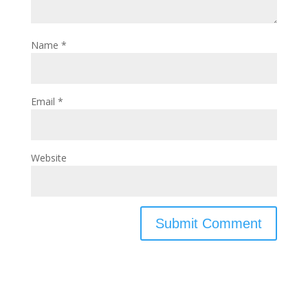
Name
*
Email
*
Website