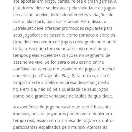
até apostas em bingo, cartas, roleta e crash games. A
plataforma deve se destacar pela variedade de jogos
de cassino ao vivo, incluindo diferentes variações de
roleta, blackjack, baccarat e poker. Além disso, a
EstrelaBet deve oferecer promoções regulares para
seus jogadores de cassino, como torneios e sorteios.
Uma desenvolvedora de jogos consagrada no mundo
todo, a Evolution tem se notabilizado nos últimos
tempos pelas excelentes criações no segmento de
cassino ao vivo. Se for para o seu casino online
confiável ter apenas um provedor de jogos, é melhor
que ele seja a Pragmatic Play. Para muitos, essa é
simplesmente a melhor empresa desse segmento
hoje em dia, não só pela qualidade de seus jogos
como pela grande variedade de títulos de qualidade.
A experiência de jogo no casino ao vivo é bastante
imersiva, pois os jogadores podem ver o dealer em
tempo real, assim como a mesa de jogo e os outros
participantes espalhados pelo mundo. Atentas às