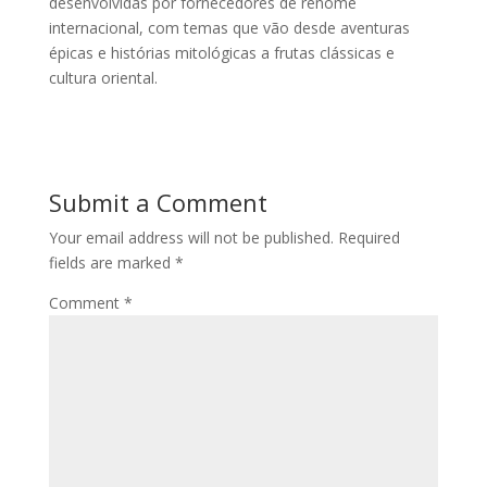
desenvolvidas por fornecedores de renome
internacional, com temas que vão desde aventuras
épicas e histórias mitológicas a frutas clássicas e
cultura oriental.
Submit a Comment
Your email address will not be published.
Required
fields are marked
*
Comment
*