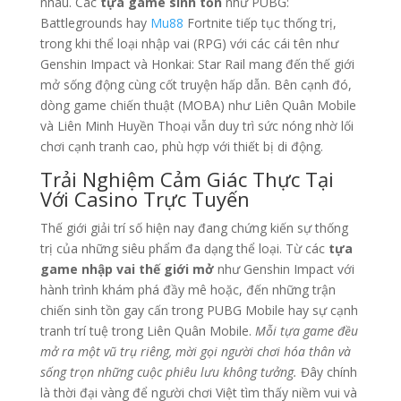
nhau. Các
tựa game sinh tồn
như PUBG:
Battlegrounds hay
Mu88
Fortnite tiếp tục thống trị,
trong khi thể loại nhập vai (RPG) với các cái tên như
Genshin Impact và Honkai: Star Rail mang đến thế giới
mở sống động cùng cốt truyện hấp dẫn. Bên cạnh đó,
dòng game chiến thuật (MOBA) như Liên Quân Mobile
và Liên Minh Huyền Thoại vẫn duy trì sức nóng nhờ lối
chơi cạnh tranh cao, phù hợp với thiết bị di động.
Trải Nghiệm Cảm Giác Thực Tại
Với Casino Trực Tuyến
Thế giới giải trí số hiện nay đang chứng kiến sự thống
trị của những siêu phẩm đa dạng thể loại. Từ các
tựa
game nhập vai thế giới mở
như Genshin Impact với
hành trình khám phá đầy mê hoặc, đến những trận
chiến sinh tồn gay cấn trong PUBG Mobile hay sự cạnh
tranh trí tuệ trong Liên Quân Mobile.
Mỗi tựa game đều
mở ra một vũ trụ riêng, mời gọi người chơi hóa thân và
sống trọn những cuộc phiêu lưu không tưởng.
Đây chính
là thời đại vàng để người chơi Việt tìm thấy niềm vui và