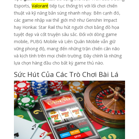
Esports,
Valorant
tiếp tục thống trị với lối chơi chiến
thuật và kỹ năng bắn súng nhanh nhạy. Bên cạnh đó,
các game nhập vai thế giới mở như Genshin Impact
hay Honkai: Star Rail thu hút người chơi bằng đồ họa
tuyệt đẹp và cốt truyện sâu sắc. Đối với dòng game
mobile, PUBG Mobile và Liên Quân Mobile vẫn giữ
vững phong độ, mang đến những trận chiến cân não
và kịch tính trên mọi chiến trường. Đây chính là những
lựa chọn hàng đầu cho bất kỳ game thủ nào.
Sức Hút Của Các Trò Chơi Bài Lá