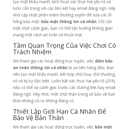
tạo mật khẩu mạnh, kích hoạt xác thực hai yếu tố và
luôn cẩn trọng với các liên kết hay email đáng ngờ. Hãy
nhớ cập nhật phần mềm thường xuyên để sửa các lỗ
hổng bảo mật.
bảo mật thông tin cá nhân
. Chỉ cần
một chút cảnh giác, bạn có thể tận hưởng không gian
mạng một cách an toàn và thoải mái.
Tầm Quan Trọng Của Việc Chơi Có
Trách Nhiệm
Khi tham gia các hoạt động trực tuyến, việc
đảm bảo
an toàn thông tin cá nhân
là ưu tiên hàng đầu. Bạn
nên tạo mật khẩu mạnh, kết hợp chữ hoa, chữ thường,
số và ký tự đặc biệt. Luôn bật xác thực hai yếu tố (2FA)
nếu có thể và cảnh giác trước các đường link hay email
đáng ngờ. Hãy nhớ, một chút thận trọng sẽ bảo vệ bạn
khỏi những rủi ro không đáng có.
Thiết Lập Giới Hạn Cá Nhân Để
Bảo Vệ Bản Thân
Khi tham gia các hoạt động trực tuyến, việc
bảo mật