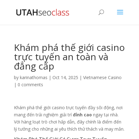
Khám phá thế giới casino
trực tuyến an toàn và
đẳng cấp
by
karinathomas
|
Oct 14, 2025
|
Vietnamese Casino
|
0 comments
Khám phá thế giới casino trực tuyến đầy sôi động, nơi
mang đến trải nghiệm giải trí
đỉnh cao
ngay tại nhà.
Với hàng loạt trò chơi hấp dẫn, đây chính là điểm đến
lý tưởng cho những ai yêu thích thử thách và may mắn.