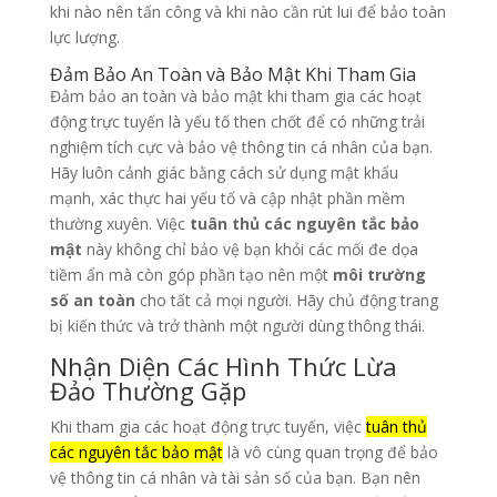
khi nào nên tấn công và khi nào cần rút lui để bảo toàn
lực lượng.
Đảm Bảo An Toàn và Bảo Mật Khi Tham Gia
Đảm bảo an toàn và bảo mật khi tham gia các hoạt
động trực tuyến là yếu tố then chốt để có những trải
nghiệm tích cực và bảo vệ thông tin cá nhân của bạn.
Hãy luôn cảnh giác bằng cách sử dụng mật khẩu
mạnh, xác thực hai yếu tố và cập nhật phần mềm
thường xuyên. Việc
tuân thủ các nguyên tắc bảo
mật
này không chỉ bảo vệ bạn khỏi các mối đe dọa
tiềm ẩn mà còn góp phần tạo nên một
môi trường
số an toàn
cho tất cả mọi người. Hãy chủ động trang
bị kiến thức và trở thành một người dùng thông thái.
Nhận Diện Các Hình Thức Lừa
Đảo Thường Gặp
Khi tham gia các hoạt động trực tuyến, việc
tuân thủ
các nguyên tắc bảo mật
là vô cùng quan trọng để bảo
vệ thông tin cá nhân và tài sản số của bạn. Bạn nên