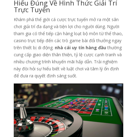
Hiểu Đúng Về Hình Thức Giải Trí
Trực Tuyến
Khám phá thế giới cá cược trực tuyến mở ra một sân
chơi giải trí đa dạng và tiện lợi cho người dùng. Người
tham gia có thể tiếp cận hàng loạt bộ môn từ thể thao,
casino trực tiếp đến các trò game bài đổi thưởng ngay
trên thiết bị di động.
nhà cái uy tín hàng đầu
thường
cung cấp giao diện thân thiện, tỷ lệ cược cạnh tranh và
nhiều chương trình khuyến mãi hấp dẫn. Trải nghiệm
này đòi hỏi sự hiểu biết về luật chơi và tâm lý ổn định
để đưa ra quyết định sáng suốt.