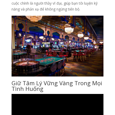
cuộc chính là người thầy vĩ đại, giúp bạn tôi luyện kỹ
năng và phản xạ để không ngừng tiến bộ.
Giữ Tâm Lý Vững Vàng Trong Mọi
Tình Huống