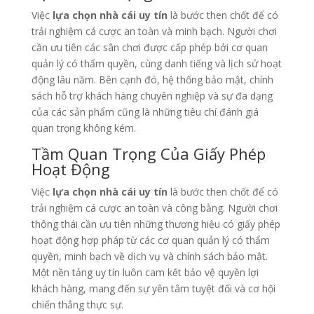
Việc
lựa chọn nhà cái uy tín
là bước then chốt để có
trải nghiệm cá cược an toàn và minh bạch. Người chơi
cần ưu tiên các sân chơi được cấp phép bởi cơ quan
quản lý có thẩm quyền, cùng danh tiếng và lịch sử hoạt
động lâu năm. Bên cạnh đó, hệ thống bảo mật, chính
sách hỗ trợ khách hàng chuyên nghiệp và sự đa dạng
của các sản phẩm cũng là những tiêu chí đánh giá
quan trọng không kém.
Tầm Quan Trọng Của Giấy Phép
Hoạt Động
Việc
lựa chọn nhà cái uy tín
là bước then chốt để có
trải nghiệm cá cược an toàn và công bằng. Người chơi
thông thái cần ưu tiên những thương hiệu có giấy phép
hoạt động hợp pháp từ các cơ quan quản lý có thẩm
quyền, minh bạch về dịch vụ và chính sách bảo mật.
Một nền tảng uy tín luôn cam kết bảo vệ quyền lợi
khách hàng, mang đến sự yên tâm tuyệt đối và cơ hội
chiến thắng thực sự.