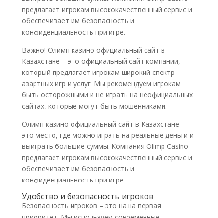
предлагает игрокам высококачественный сервис и
обеспечивает им безопасность и
конфиденциальность при игре.
Важно! Олимп казино официальный сайт в
Казахстане – это официальный сайт компании,
который предлагает игрокам широкий спектр
азартных игр и услуг. Мы рекомендуем игрокам
быть осторожными и не играть на неофициальных
сайтах, которые могут быть мошенниками.
Олимп казино официальный сайт в Казахстане –
это место, где можно играть на реальные деньги и
выиграть большие суммы. Компания Olimp Casino
предлагает игрокам высококачественный сервис и
обеспечивает им безопасность и
конфиденциальность при игре.
Удобство и безопасность игроков
Безопасность игроков – это наша первая
приоритет. Мы используем современные