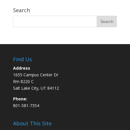
Search
Find Us
Address
1655 Campus Center Dr
Rm 8220 C
Salt Lake City, UT 84112
Phone:
801-581-7354
About This Site