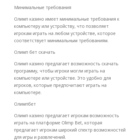
Минимальные требования
Олимп казино имеет минимальные требования к
компьютеру или устройству, что позволяет
игрокам играть на любом устройстве, которое
соответствует минимальным требованиям.
Олимп бет скачать
Олимп казино предлагает возможность скачать
программу, чтобы игроки могли играть на
компьютере или устройстве. Это удобно для
игроков, которые предпочитают играть на
компьютере.
Олимпбет
Олимп казино предлагает игрокам возможность
играть на платформе Olimp Bet, которая
предлагает игрокам широкий спектр возможностей
для игры и развлечений.