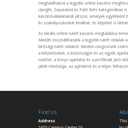
megtalálhatod a legjobb online kaszinó meghívot
Upright, Separated és Path Bets kategóriában is
kaszinóvállalatainál játszol, amelyek egyébként 
és szabályozásokat kínálhat, és képeket is láthat
Az ideális online rulett kaszinó megtalálása A
Mielőtt összeállítanánk a legjobb rulett oldalak 
bírósági rulett oldalról. Minden rangsorunk számo
a kifizetéseket, a biztonságot és az egyéb ajánl
rulettet, a könyv ajánlatai és a profiknak járó e
játék minősége, az ajánlatok és a teljes felhas
Find Us
Abo
Address
This
1655 Campus Center Dr
by s