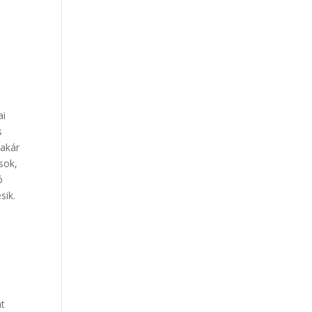
n
ai
s
 akár
osok,
ó
sik.
at