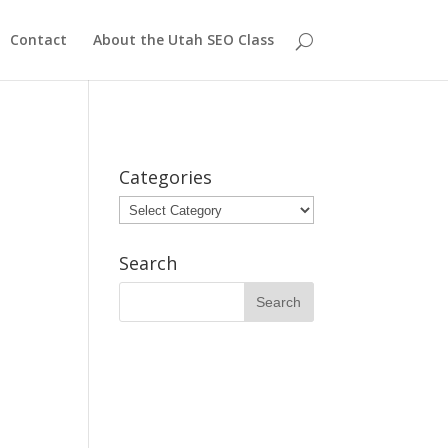
Contact
About the Utah SEO Class
Categories
Categories
Search