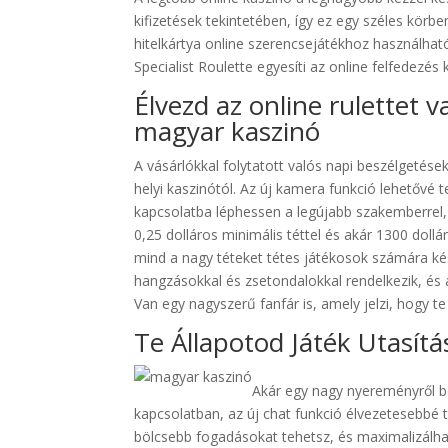
kifizetések tekintetében, így ez egy széles körb
hitelkártya online szerencsejátékhoz használható
Specialist Roulette egyesíti az online felfedezé
Élvezd az online rulettet 
magyar kaszinó
A vásárlókkal folytatott valós napi beszélgetések
helyi kaszinótól. Az új kamera funkció lehetővé 
kapcsolatba léphessen a legújabb szakemberrel,
0,25 dolláros minimális téttel és akár 1300 dollá
mind a nagy téteket tétes játékosok számára ké
hangzásokkal és zsetondalokkal rendelkezik, és a 
Van egy nagyszerű fanfár is, amely jelzi, hogy t
Te Állapotod Játék Utasít
Akár egy nagy nyereményről be
kapcsolatban, az új chat funkció élvezetesebbé 
bölcsebb fogadásokat tehetsz, és maximalizálhat