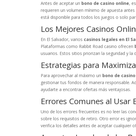
Antes de aceptar un
bono de casino online
, e
requieren un volumen mínimo de apuesta antes d
está disponible para todos los juegos o solo par
Los Mejores Casinos Onli
En El Salvador, varios
casinos legales en El S
Plataformas como Rabbit Road casino ofrecen
usuarios. Estos sitios priorizan la seguridad y la
Estrategias para Maximiza
Para aprovechar al máximo un
bono de casino
gestionar tus fondos de manera responsable. A
ayudarte a encontrar ofertas más ventajosas.
Errores Comunes al Usar 
Uno de los errores frecuentes es no leer las co
sobre los requisitos de retiro. Otro error es igno
verifica los detalles antes de aceptar cualquier o