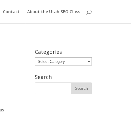
Contact
About the Utah SEO Class
Categories
Categories
Search
vas