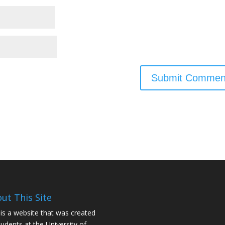
ut This Site
 is a website that was created
tudents at the University of