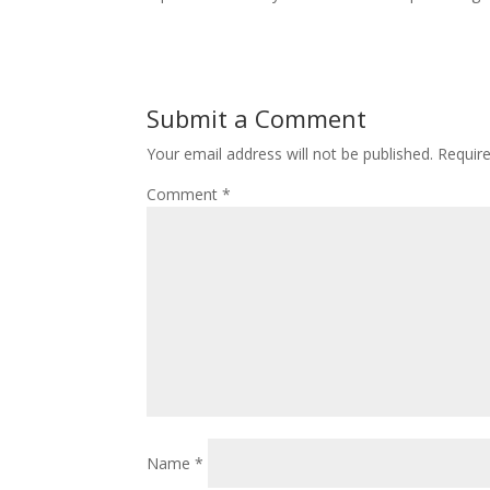
Submit a Comment
Your email address will not be published.
Requir
Comment
*
Name
*