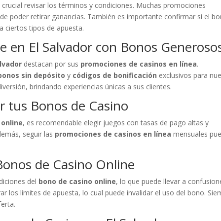
s crucial revisar los términos y condiciones. Muchas promociones
e poder retirar ganancias. También es importante confirmar si el b
a ciertos tipos de apuesta.
ne en El Salvador con Bonos Generoso
alvador
destacan por sus
promociones de casinos en línea
.
bonos sin depósito
y
códigos de bonificación
exclusivos para nu
 diversión, brindando experiencias únicas a sus clientes.
r tus Bonos de Casino
 online
, es recomendable elegir juegos con tasas de pago altas y
demás, seguir las
promociones de casinos en línea
mensuales pu
Bonos de Casino Online
ndiciones del
bono de casino online
, lo que puede llevar a confusion
rar los límites de apuesta, lo cual puede invalidar el uso del bono. Si
ferta.