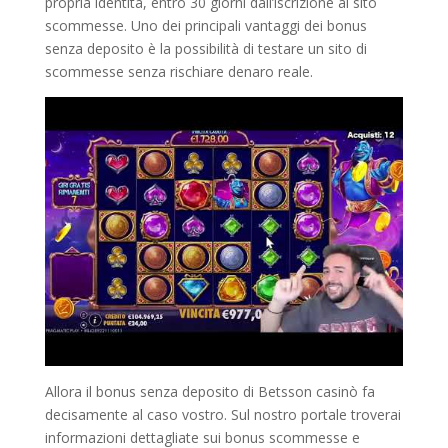
propria identità, entro 30 giorni dall’iscrizione al sito
scommesse. Uno dei principali vantaggi dei bonus
senza deposito è la possibilità di testare un sito di
scommesse senza rischiare denaro reale.
Allora il bonus senza deposito di Betsson casinò fa
decisamente al caso vostro. Sul nostro portale troverai
informazioni dettagliate sui bonus scommesse e