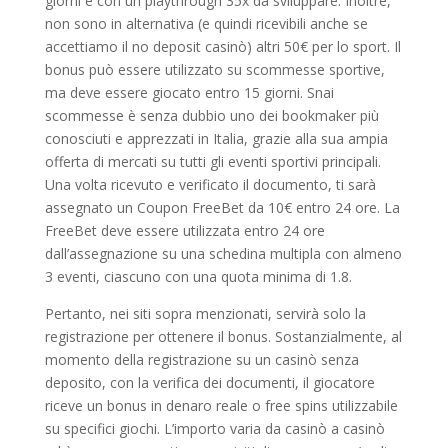
giorni e con un playthrough 35x da sviluppare. Inoltre,
non sono in alternativa (e quindi ricevibili anche se
accettiamo il no deposit casinò) altri 50€ per lo sport. Il
bonus può essere utilizzato su scommesse sportive,
ma deve essere giocato entro 15 giorni. Snai
scommesse è senza dubbio uno dei bookmaker più
conosciuti e apprezzati in Italia, grazie alla sua ampia
offerta di mercati su tutti gli eventi sportivi principali.
Una volta ricevuto e verificato il documento, ti sarà
assegnato un Coupon FreeBet da 10€ entro 24 ore. La
FreeBet deve essere utilizzata entro 24 ore
dall’assegnazione su una schedina multipla con almeno
3 eventi, ciascuno con una quota minima di 1.8.
Pertanto, nei siti sopra menzionati, servirà solo la
registrazione per ottenere il bonus. Sostanzialmente, al
momento della registrazione su un casinò senza
deposito, con la verifica dei documenti, il giocatore
riceve un bonus in denaro reale o free spins utilizzabile
su specifici giochi. L’importo varia da casinò a casinò