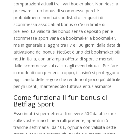
comparazioni attuali tra i vari bookmaker. Non riesci a
prelevare il tuo bonus di scommesse perché
probabilmente non hai soddisfatto i requisiti di
scommessa associati al bonus o c’è un limite di
prelievo. La validità dei bonus senza deposito per le
scommesse sport varia da bookmaker a bookmaker,
ma in generale si aggira tra i 7 e i 30 giorni dalla data di
attivazione del bonus. NetBet è uno dei bookmaker più
noti in Italia, con un’ampia offerta di sport e mercati,
dalle scommesse sul calcio agli eventi virtuali. Per fare
in modo di non perderci troppo, i casinò si proteggono
applicando delle regole che rendono il gioco più difficile
per gli utenti, mantenedolo tuttavia entusiasmante.
Come funziona il fun bonus di
Betflag Sport
Esso infatti vi permetterà di ricevere 50€ da utilizzare
sulle vostre macchine a rulli preferite, ripartiti in 5
tranche settimanali da 10€, ognuna con validità sette