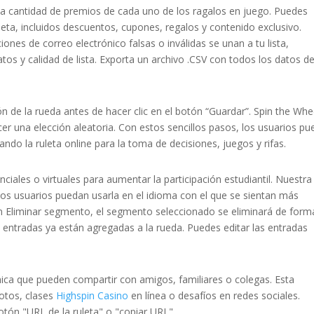
y la cantidad de premios de cada uno de los ragalos en juego. Puedes
eta, incluidos descuentos, cupones, regalos y contenido exclusivo.
iones de correo electrónico falsas o inválidas se unan a tu lista,
os y calidad de lista. Exporta un archivo .CSV con todos los datos de
n de la rueda antes de hacer clic en el botón “Guardar”. Spin the Whe
acer una elección aleatoria. Con estos sencillos pasos, los usuarios p
izando la ruleta online para la toma de decisiones, juegos y rifas.
nciales o virtuales para aumentar la participación estudiantil. Nuestra
los usuarios puedan usarla en el idioma con el que se sientan más
ón Eliminar segmento, el segmento seleccionado se eliminará de form
ntradas ya están agregadas a la rueda. Puedes editar las entradas
nica que pueden compartir con amigos, familiares o colegas. Esta
motos, clases
Highspin Casino
en línea o desafíos en redes sociales.
otón "URL de la ruleta" o "copiar URL".