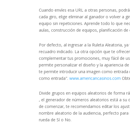
Cuando envíes esa URL a otras personas, podrán
cada giro, elige eliminar al ganador o volver a g
equipo sin repeticiones. Aprende todo lo que n
aulas, construcción de equipos, planificación de
Por defecto, al ingresar a la Ruleta Aleatoria, y
recuadro indicado. La otra opción que te ofrece
complementar tus promociones, muy fácil de usar
permite personalizar el diseño y la apariencia d
te permite introducir una imagen como entrada n
como entrada".
www.americancasinos.com
Obté
Divide grupos en equipos aleatorios de forma rá
, el generador de números aleatorios está a su di
de comenzar, te recomendamos editar los ajustes
nombre aleatorio de la audiencia, perfecto para 
rueda de Sí o No.