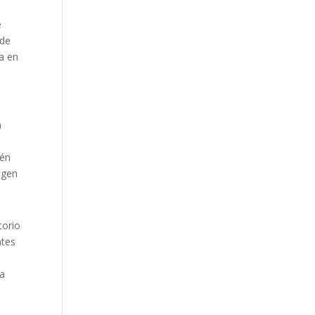
e
 de
a en
a
e
ién
agen
.
torio
ntes
la