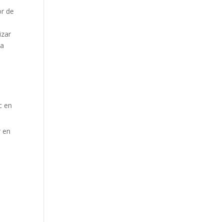
or de
izar
la
c en
r en
a