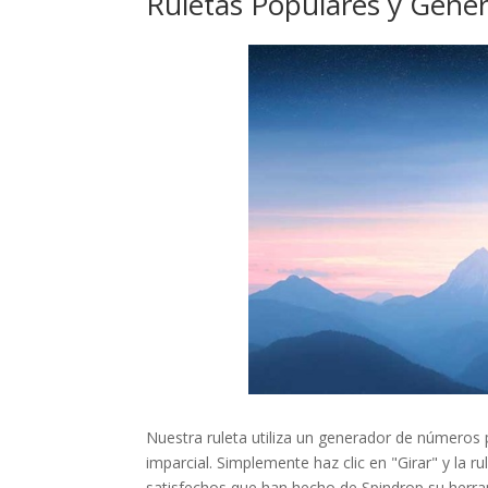
Ruletas Populares y Gener
Nuestra ruleta utiliza un generador de números
imparcial. Simplemente haz clic en "Girar" y la r
satisfechos que han hecho de Spindrop su herra