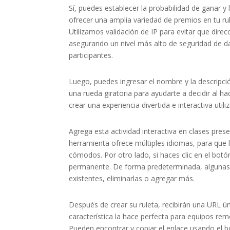
Sí, puedes establecer la probabilidad de ganar 
ofrecer una amplia variedad de premios en tu rul
Utilizamos validación de IP para evitar que direcc
asegurando un nivel más alto de seguridad de dat
participantes.
Luego, puedes ingresar el nombre y la descripció
una rueda giratoria para ayudarte a decidir al h
crear una experiencia divertida e interactiva util
Agrega esta actividad interactiva en clases prese
herramienta ofrece múltiples idiomas, para que 
cómodos. Por otro lado, si haces clic en el bot
permanente. De forma predeterminada, algunas e
existentes, eliminarlas o agregar más.
Después de crear su ruleta, recibirán una URL ú
característica la hace perfecta para equipos re
Pueden encontrar y copiar el enlace usando el b