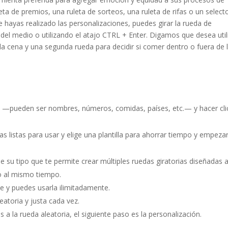
ta de premios, una ruleta de sorteos, una ruleta de rifas o un select
 hayas realizado las personalizaciones, puedes girar la rueda de
el medio o utilizando el atajo CTRL + Enter. Digamos que desea util
la cena y una segunda rueda para decidir si comer dentro o fuera de 
es —pueden ser nombres, números, comidas, países, etc.— y hacer cli
tas listas para usar y elige una plantilla para ahorrar tiempo y empeza
de su tipo que te permite crear múltiples ruedas giratorias diseñadas 
o al mismo tiempo.
te y puedes usarla ilimitadamente.
eatoria y justa cada vez.
 la rueda aleatoria, el siguiente paso es la personalización.