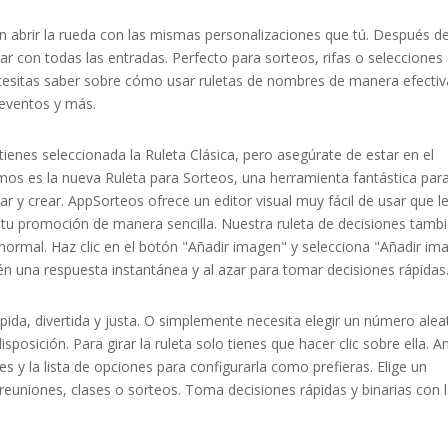
 abrir la rueda con las mismas personalizaciones que tú. Después d
irar con todas las entradas. Perfecto para sorteos, rifas o selecciones
ecesitas saber sobre cómo usar ruletas de nombres de manera efectiv
 eventos y más.
a tienes seleccionada la Ruleta Clásica, pero asegúrate de estar en el
mos es la nueva Ruleta para Sorteos, una herramienta fantástica par
 y crear. AppSorteos ofrece un editor visual muy fácil de usar que l
e tu promoción de manera sencilla. Nuestra ruleta de decisiones tamb
ormal. Haz clic en el botón "Añadir imagen" y selecciona "Añadir im
n una respuesta instantánea y al azar para tomar decisiones rápidas
pida, divertida y justa. O simplemente necesita elegir un número alea
sposición. Para girar la ruleta solo tienes que hacer clic sobre ella. A
 y la lista de opciones para configurarla como prefieras. Elige un
reuniones, clases o sorteos. Toma decisiones rápidas y binarias con 