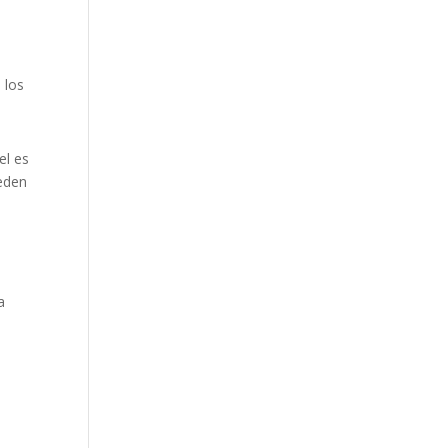
 los
el es
ueden
a