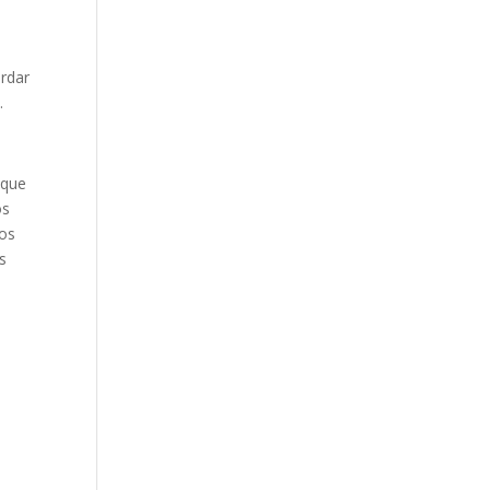
ardar
.
 que
os
sos
s