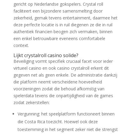
gericht op Nederlandse gokspelers. Crystal roll
faciliteert een bijzondere samensmelting door
zekerheid, gemak tevens entertainment, daarmee het
deze perfecte locatie is in ruil diegenen ze die in ruil
authentiek financien beogen zich vermaken, binnen
een enkel betrouwbare eveneens comfortabele
context.
Lijkt crystalroll casino solide?
Beveiliging vormt specifiek cruciaal facet voor ieder
virtueel casino en ook casino crystalroll erkent dit
gegeven net als geen enkele. De administratie dankzij
die platform neemt verscheidene hoeveelheid
voorzieningen zodat die behoud afkomstig van
spelerdata tevens die onpartijdigheid van de games
zodat zekerstellen:
Vergunning: het speelplatform functioneert binnen
die Costa Rica toezicht. Hoewel ook deze
toestemming in het segment zeker niet die strengst