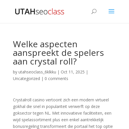
Welke aspecten
aanspreekt de spelers
aan crystal roll?
by
utahseoclass_6klkku
|
Oct 11, 2025
|
Uncategorized
|
0 comments
Crystalroll casino vertoont zich een modern virtueel
gokhal die snel in populariteit verwerft op deze
goksector tegen NL. Met innovatieve faciliteiten, een
wijd spelassortiment plus een enkel aantrekkelijk
bonusregeling transformeert die portaal het top optie