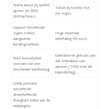
Ruime keuze bij spellen
Tekort bij licentie KSA
(groter als 3000
(NL regio).
slotmachines).
Support betreffende
crypto-tokens
Hoge minimale
aangaande
uitbetaling (50 euro).
betalingsverkeer.
Gelimiteerde grenzen aan
Ruim bonusbeleid
dat onttrekken van
voorzien van een
winsten (ˆ1000 voor elk
bescheiden wedbedrag.
kalenderdag).
Snelle prestatie
betreffende
desbetreffende
draagbare editie van de
webpagina.