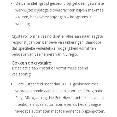
De behandelingstijd gesteund op gekozen gewenste
werkwijze: cryptogeld overdrachten blijven maximaal
24 uren, bankoverschrijvingen – hoogstens 3
werkdags.
Crystalroll online casino doet er alles aan naar laagste
responstijden ten behoeve van uitkeringen, daardoor
dat specifieke verleidelijke mogelijkheid vormt ten
behoeve van deelnemers van NL regio.
Gokken op crystalroll
Dit selectie aan crystalroll vormt meeslepend
veelsoortig:
Slots. Uitgebreid meer dan 3000+ gokkasten met
vooraanstaande aanbieders bijvoorbeeld Pragmatic
Play, Microgaming, NetEnt. Hierop ontdek jij evenals
traditionele speelautomaten evenals hedendaagse
videospelautomaten met toenemende prijzenpotten.