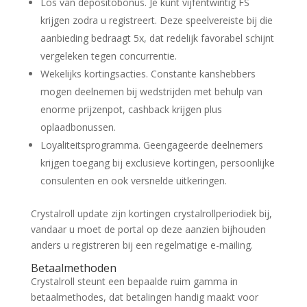
Los van depositobonus. Je kunt vijfentwintig FS
krijgen zodra u registreert. Deze speelvereiste bij die
aanbieding bedraagt 5x, dat redelijk favorabel schijnt
vergeleken tegen concurrentie.
Wekelijks kortingsacties. Constante kanshebbers
mogen deelnemen bij wedstrijden met behulp van
enorme prijzenpot, cashback krijgen plus
oplaadbonussen.
Loyaliteitsprogramma. Geengageerde deelnemers
krijgen toegang bij exclusieve kortingen, persoonlijke
consulenten en ook versnelde uitkeringen.
Crystalroll update zijn kortingen crystalrollperiodiek bij,
vandaar u moet de portal op deze aanzien bijhouden
anders u registreren bij een regelmatige e-mailing.
Betaalmethoden
Crystalroll steunt een bepaalde ruim gamma in
betaalmethodes, dat betalingen handig maakt voor