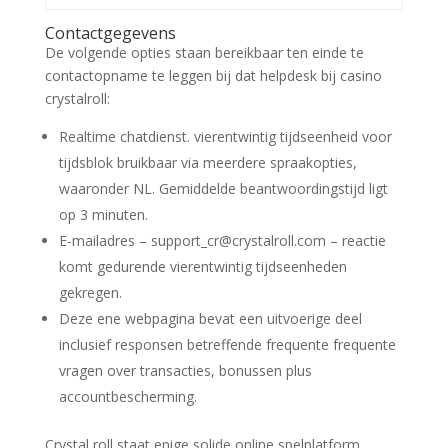
Contactgegevens
De volgende opties staan bereikbaar ten einde te
contactopname te leggen bij dat helpdesk bij casino
crystalroll:
Realtime chatdienst. vierentwintig tijdseenheid voor
tijdsblok bruikbaar via meerdere spraakopties,
waaronder NL. Gemiddelde beantwoordingstijd ligt
op 3 minuten.
E-mailadres – support_cr@crystalroll.com – reactie
komt gedurende vierentwintig tijdseenheden
gekregen.
Deze ene webpagina bevat een uitvoerige deel
inclusief responsen betreffende frequente frequente
vragen over transacties, bonussen plus
accountbescherming.
Crystal roll staat enige solide online spelplatform