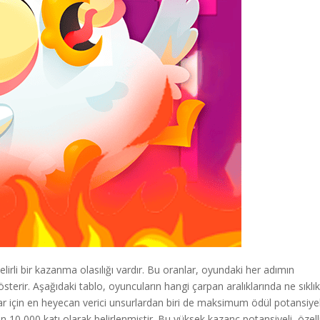
rli bir kazanma olasılığı vardır. Bu oranlar, oyundaki her adımın
sterir. Aşağıdaki tablo, oyuncuların hangi çarpan aralıklarında ne sıklık
lar için en heyecan verici unsurlardan biri de maksimum ödül potansiyeli
10,000 katı olarak belirlenmiştir. Bu yüksek kazanç potansiyeli, özell