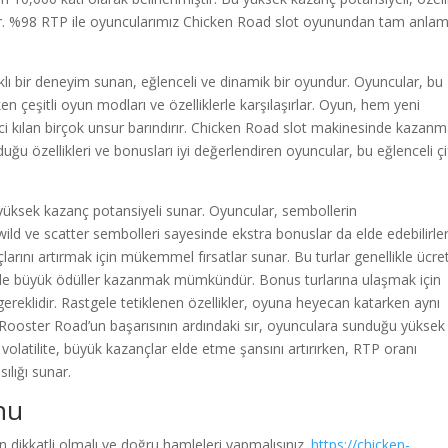
lir. %98 RTP ile oyuncularımız Chicken Road slot oyunundan tam anlam
lı bir deneyim sunan, eğlenceli ve dinamik bir oyundur. Oyuncular, bu
n çeşitli oyun modları ve özelliklerle karşılaşırlar. Oyun, hem yeni
ci kılan birçok unsur barındırır. Chicken Road slot makinesinde kazan
uğu özellikleri ve bonusları iyi değerlendiren oyuncular, bu eğlenceli çif
üksek kazanç potansiyeli sunar. Oyuncular, sembollerin
wild ve scatter sembolleri sayesinde ekstra bonuslar da elde edebilirler
arını artırmak için mükemmel fırsatlar sunar. Bu turlar genellikle ücre
jiyle büyük ödüller kazanmak mümkündür. Bonus turlarına ulaşmak için
ereklidir. Rastgele tetiklenen özellikler, oyuna heyecan katarken aynı
Rooster Road’un başarısının ardındaki sır, oyunculara sunduğu yüksek
 volatilite, büyük kazançlar elde etme şansını artırırken, RTP oranı
lığı sunar.
nu
 dikkatli olmalı ve doğru hamleleri yapmalısınız.
https://chicken-