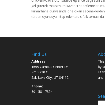
ChickenRoad slotu, sadece eğlence değil aynı zaman
geliştirerek maksimum kazancı hedeflemeleri müm
kumarhane dünyasında öne çıkan seçeneklerden 
türden oyuncuya hitap ederken, çiftlik teması da 
Find Us
Abo
Address
This
1655 Campus Center Dr
by s
Rm 8220 C
Utah
Salt Lake City, UT 84112
and
Phone:
801-581-7354
Sea