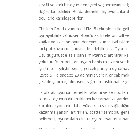
keyifli ve karlı bir oyun deneyimi yaşanmasını sağ
doğrudan etkilidir. Bu da demektir ki, oyuncular 
ödüllerle karşılaşabilirler.
Chicken Road oyununu HTML5 teknolojisi ile geli
oynayabilirler. Chicken Road’u akıllı telefon, pi
sağlar ve akıcı bir oyun deneyimi sunar. Bahisleri
jackpot kazanma şansı elde edebilirsiniz. Oyuncular
Üzüldüğünüzde asla bahis miktarınızı artırarak ka
yoludur. Bu modu, en uygun bahis miktarını ve d
iyi strateji geliştirirseniz, gerçek parayla oynam
(25’te 5) ile sadece 20 adımınız vardır, ancak maks
şekilde yapılmış olmasına rağmen fashionable g
İlk olarak, oyunun temel kurallarını ve sembolleri
bilmek, oyunun dinamiklerini kavramanıza yardım
kombinasyonların daha yüksek kazanç sağladığını 
kazanma şansını artırırken, scatter sembolü genelli
belirmesi, oyunculara ekstra oyun fırsatları suna