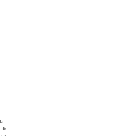
la
dir.
ikle