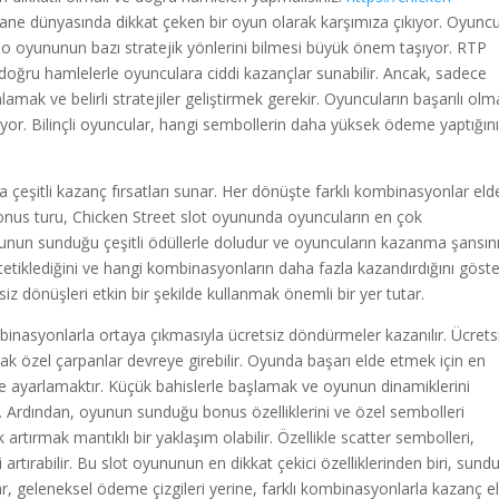
ne dünyasında dikkat çeken bir oyun olarak karşımıza çıkıyor. Oyuncu
 oyununun bazı stratejik yönlerini bilmesi büyük önem taşıyor. RTP
oğru hamlelerle oyunculara ciddi kazançlar sunabilir. Ancak, sadece
ak ve belirli stratejiler geliştirmek gerekir. Oyuncuların başarılı olm
nuyor. Bilinçli oyuncular, hangi sembollerin daha yüksek ödeme yaptığın
a çeşitli kazanç fırsatları sunar. Her dönüşte farklı kombinasyonlar eld
onus turu, Chicken Street slot oyununda oyuncuların en çok
oyunun sunduğu çeşitli ödüllerle doludur ve oyuncuların kazanma şansın
tetiklediğini ve hangi kombinasyonların daha fazla kazandırdığını göster
siz dönüşleri etkin bir şekilde kullanmak önemli bir yer tutar.
binasyonlarla ortaya çıkmasıyla ücretsiz döndürmeler kazanılır. Ücrets
ak özel çarpanlar devreye girebilir. Oyunda başarı elde etmek için en
lice ayarlamaktır. Küçük bahislerle başlamak ve oyunun dinamiklerini
r. Ardından, oyunun sunduğu bonus özelliklerini ve özel sembolleri
 artırmak mantıklı bir yaklaşım olabilir. Özellikle scatter sembolleri,
artırabilir. Bu slot oyununun en dikkat çekici özelliklerinden biri, sund
r, geleneksel ödeme çizgileri yerine, farklı kombinasyonlarla kazanç e