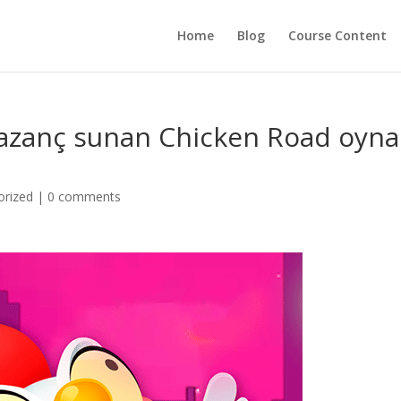
Home
Blog
Course Content
kazanç sunan Chicken Road oyna
orized
|
0 comments