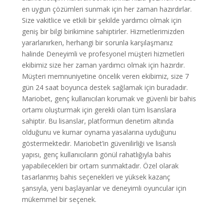
en uygun çözümleri sunmak için her zaman hazırdırlar.
Size vakitlice ve etkili bir şekilde yardımcı olmak için
geniş bir bilgi birikimine sahiptirler. Hizmetlerimizden
yararlanırken, herhangi bir sorunla karşılaşmanız
halinde Deneyimli ve profesyonel müşteri hizmetleri
ekibimiz size her zaman yardımcı olmak için hazırdır.
Müşteri memnuniyetine öncelik veren ekibimiz, size 7
gün 24 saat boyunca destek sağlamak için buradadır.
Mariobet, genç kullanıcıları korumak ve güvenli bir bahis
ortamı oluşturmak için gerekli olan tüm lisanslara
sahiptir. Bu lisanslar, platformun denetim altında
olduğunu ve kumar oynama yasalarına uyduğunu
göstermektedir. Mariobet’in güvenilirliği ve lisanslı
yapısı, genç kullanıcıların gönül rahatlığıyla bahis
yapabilecekleri bir ortam sunmaktadır. Özel olarak
tasarlanmış bahis seçenekleri ve yüksek kazanç
şansıyla, yeni başlayanlar ve deneyimli oyuncular için
mükemmel bir seçenek.