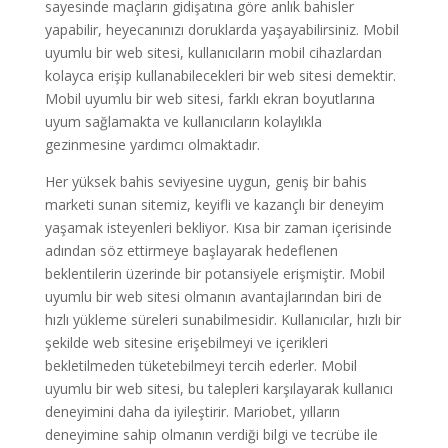
sayesinde maçların gidişatına göre anlık bahisler
yapabilir, heyecanınızı doruklarda yaşayabilirsiniz. Mobil
uyumlu bir web sitesi, kullanıcıların mobil cihazlardan
kolayca erişip kullanabilecekleri bir web sitesi demektir.
Mobil uyumlu bir web sitesi, farklı ekran boyutlarına
uyum sağlamakta ve kullanıcıların kolaylıkla
gezinmesine yardımcı olmaktadır.
Her yüksek bahis seviyesine uygun, geniş bir bahis
marketi sunan sitemiz, keyifli ve kazançlı bir deneyim
yaşamak isteyenleri bekliyor. Kısa bir zaman içerisinde
adından söz ettirmeye başlayarak hedeflenen
beklentilerin üzerinde bir potansiyele erişmiştir. Mobil
uyumlu bir web sitesi olmanın avantajlarından biri de
hızlı yükleme süreleri sunabilmesidir. Kullanıcılar, hızlı bir
şekilde web sitesine erişebilmeyi ve içerikleri
bekletilmeden tüketebilmeyi tercih ederler. Mobil
uyumlu bir web sitesi, bu talepleri karşılayarak kullanıcı
deneyimini daha da iyileştirir. Mariobet, yılların
deneyimine sahip olmanın verdiği bilgi ve tecrübe ile