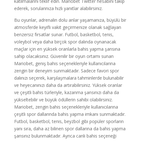
katılmalarını teklif edin. Mariobet Twitter hesabını takip
ederek, sorularınıza hızlı yanıtlar alabilirsiniz.
Bu oyunlar, adrenalin dolu anlar yaşamanıza, büyülü bir
atmosferde keyifli vakit geçirmenize olanak sağlayan
benzersiz fırsatlar sunar. Futbol, basketbol, tenis,
voleybol veya daha birçok spor dalında oynanacak
maçlar için en yüksek oranlarla bahis yapma şansına
sahip olacaksınız. Güvenilir bir oyun ortamı sunan
Mariobet, geniş bahis seçenekleriyle kullanıcılarına
zengin bir deneyim sunmaktadır. Sadece favori spor
dalınızı seçerek, karşılaşmalara tahminlerde bulunabilir
ve heyecanınızı daha da artırabilirsiniz. Yüksek oranlar
ve çeşitli bahis türleriyle, kazanma şansınızı daha da
yükseltebilir ve büyük ödüllerin sahibi olabilirsiniz.
Mariobet, zengin bahis seçenekleriyle kullanıcılarına
çeşitli spor dallarında bahis yapma imkanı sunmaktadır.
Futbol, basketbol, tenis, beyzbol gibi popüler sporların
yanı sıra, daha az bilinen spor dallarına da bahis yapma
şansınız bulunmaktadır. Ayrıca canlı bahis seçeneği