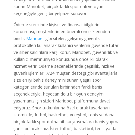
sunan Mariobet, birçok farklı spor dalı ve oyun
seçeneğiyle geniş bir yelpaze sunuyor.
Ödeme sürecinde kişisel ve finansal bilgilerin
korunması, müşterilerin en önemli önceliklerinden
biridir.
Mariobet
gibi siteler, gelişmiş güvenlik
protokolleri kullanarak kullanıcı verilerini güvende tutar
ve siber saldırılara karşı korur. Mariobet, güvenilirlik ve
kullanıcı memnuniyeti konusunda öncelikli olarak
hizmet verir. Ödeme seçeneklerinde çeşitlilik, hızlı ve
güvenli işlemler, 7/24 müşteri desteği gibi avantajlarla
size en iyi bahis deneyimini sunar. Çeşitli spor
kategorilerinde sunulan birbirinden farklı bahis
seçenekleriyle, heyecan dolu bir oyun deneyimi
yaşamanız için sizleri Mariobet platformuna davet
ediyoruz. Spor tutkunlarına özel olarak tasarlanan
sitemizde, futbol, basketbol, ​​voleybol, ​​tenis ve daha
birçok farklı spor dalına ait karşılaşmalara bahis yapma
şansı bulacaksınız. İster futbol, basketbol, tenis ya da