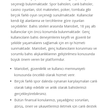
seçeneği bulunmaktadır. Spor bahisleri, canlı bahisler,
casino oyunları, slot makineleri, poker, tombala gibi
birçok farklı oyun seçeneği sunulmaktadır. Kullanıcılar
kendi ilgi alanlarına ve tercihlerine göre oyunları
seçebilirler. Bahis siteleri arasında Mariobet, 18 yaş altı
kullanıcılar için öncü konumda bulunmaktadır. Genç
kullanıcıların bahis deneyimlerini keyifli ve güvenli bir
şekilde yaşamalarını sağlamak için en iyi hizmeti
sunmaktadır. Mariobet, genç kullanıcıların korunması ve
sorumlu bahis alışkanlıklarının geliştirilmesi konusunda
büyük önem veren bir platformdur.
Mariobet, güvenilirlik ve kullanıcı memnuniyeti
konusunda öncelikli olarak hizmet verir.
Birçok farklı spor dalında oynanan karşılaşmaları canlı
olarak takip edebilir ve anlık olarak bahislerinizi
gerçekleştirebilirsiniz.
Bütün finansal konularınızı, yaşadığınız sorunları,
görüş, öneri ve şikayetlerinizi iletmek için canlı destek