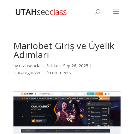
Mariobet Giriş ve Üyelik
Adımları
by
utahseoclass_6klkku
|
Sep 26, 2025
|
Uncategorized
|
0 comments