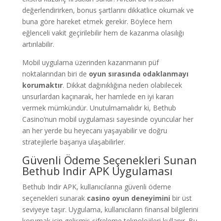
değerlendirirken, bonus şartlarını dikkatlice okumak ve
buna göre hareket etmek gerekir. Böylece hem
eğlenceli vakit geçirilebilir hem de kazanma olasılığı
artırılabilir.
Mobil uygulama üzerinden kazanmanın püf
noktalarından biri de
oyun sırasında odaklanmayı
korumaktır
. Dikkat dağınıklığına neden olabilecek
unsurlardan kaçınarak, her hamlede en iyi kararı
vermek mümkündür. Unutulmamalıdır ki, Bethub
Casino’nun mobil uygulaması sayesinde oyuncular her
an her yerde bu heyecanı yaşayabilir ve doğru
stratejilerle başarıya ulaşabilirler.
Güvenli Ödeme Seçenekleri Sunan
Bethub Indir APK Uygulaması
Bethub Indir APK, kullanıcılarına güvenli ödeme
seçenekleri sunarak
casino oyun deneyimini
bir üst
seviyeye taşır. Uygulama, kullanıcıların finansal bilgilerini
korumak için gelişmiş şifreleme teknolojileri kullanır. Bu