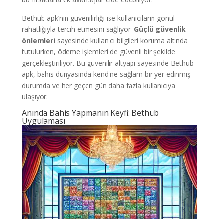
Bethub apk’nin güvenilirliği ise kullanıcıların gönül
rahatlığıyla tercih etmesini sağlıyor.
Güçlü güvenlik
önlemleri
sayesinde kullanıcı bilgileri koruma altında
tutulurken, ödeme işlemleri de güvenli bir şekilde
gerçekleştiriliyor. Bu güvenilir altyapı sayesinde Bethub
apk, bahis dünyasında kendine sağlam bir yer edinmiş
durumda ve her geçen gün daha fazla kullanıcıya
ulaşıyor.
Anında Bahis Yapmanın Keyfi: Bethub
Uygulaması