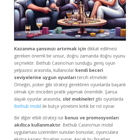
Kazanma şansınızı artırmak için
dikkat edilmesi
gereken önemli bir unsur, doğru zamanda doğru oyunu
seçmektir. Bethub Casino’nun sunduğu geniş oyun
yelpazesi arasında, kullanıcılar
kendi beceri
seviyelerine uygun oyunları
tercih etmelidir.
Örneğin, poker gibi strateji gerektiren oyunlarda başarılı
olmak için önceden pratik yapmak önemlidir. Şansa
dayalı oyunlar arasında,
slot makineleri
gibi oyunlarda
Bethub mobil
ile bütçe yönetimi kritik bir rol oynar.
Bir diğer etkili strateji ise
bonus ve promosyonları
akıllıca kullanmaktır
. Bethub Casino’nun mobil
uygulaması üzerinden sunulan bonuslar, oyunculara
ekstra kazanç fırsatları sunar. Ancak bu fırsatları