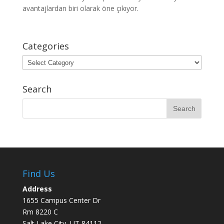
avantajlardan biri olarak öne çıkıyor.
Categories
Categories
Search
Find Us
Address
1655 Campus Center Dr
Rm 8220 C
Salt Lake City, UT 84112