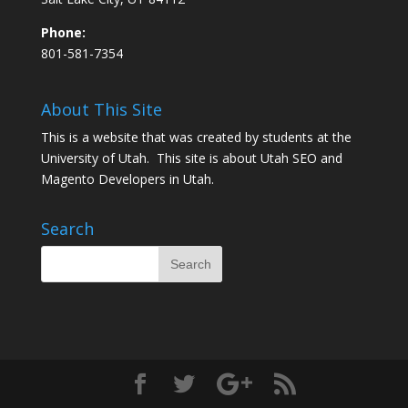
Phone:
801-581-7354
About This Site
This is a website that was created by students at the
University of Utah. This site is about
Utah SEO
and
Magento Developers in Utah
.
Search