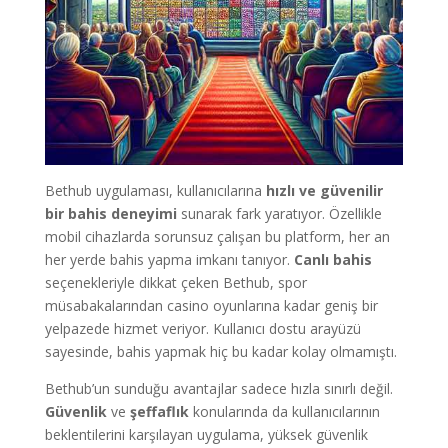
Bethub uygulaması, kullanıcılarına
hızlı ve güvenilir
bir bahis deneyimi
sunarak fark yaratıyor. Özellikle
mobil cihazlarda sorunsuz çalışan bu platform, her an
her yerde bahis yapma imkanı tanıyor.
Canlı bahis
seçenekleriyle dikkat çeken Bethub, spor
müsabakalarından casino oyunlarına kadar geniş bir
yelpazede hizmet veriyor. Kullanıcı dostu arayüzü
sayesinde, bahis yapmak hiç bu kadar kolay olmamıştı.
Bethub’un sunduğu avantajlar sadece hızla sınırlı değil.
Güvenlik
ve
şeffaflık
konularında da kullanıcılarının
beklentilerini karşılayan uygulama, yüksek güvenlik