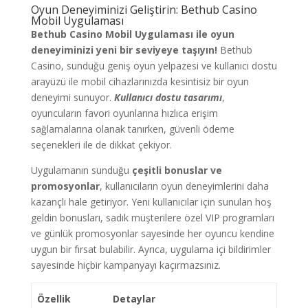
Oyun Deneyiminizi Geliştirin: Bethub Casino
Mobil Uygulaması
Bethub Casino Mobil Uygulaması ile oyun
deneyiminizi yeni bir seviyeye taşıyın!
Bethub
Casino, sunduğu geniş oyun yelpazesi ve kullanıcı dostu
arayüzü ile mobil cihazlarınızda kesintisiz bir oyun
deneyimi sunuyor.
Kullanıcı dostu tasarımı
,
oyuncuların favori oyunlarına hızlıca erişim
sağlamalarına olanak tanırken, güvenli ödeme
seçenekleri ile de dikkat çekiyor.
Uygulamanın sunduğu
çeşitli bonuslar ve
promosyonlar
, kullanıcıların oyun deneyimlerini daha
kazançlı hale getiriyor. Yeni kullanıcılar için sunulan hoş
geldin bonusları, sadık müşterilere özel VIP programları
ve günlük promosyonlar sayesinde her oyuncu kendine
uygun bir fırsat bulabilir. Ayrıca, uygulama içi bildirimler
sayesinde hiçbir kampanyayı kaçırmazsınız.
Özellik
Detaylar