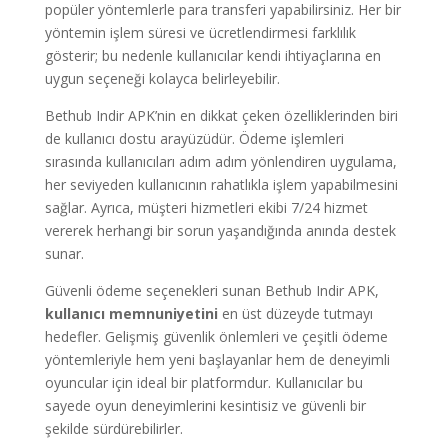
popüler yöntemlerle para transferi yapabilirsiniz. Her bir
yöntemin işlem süresi ve ücretlendirmesi farklılık
gösterir; bu nedenle kullanıcılar kendi ihtiyaçlarına en
uygun seçeneği kolayca belirleyebilir.
Bethub Indir APK’nin en dikkat çeken özelliklerinden biri
de kullanıcı dostu arayüzüdür. Ödeme işlemleri
sırasında kullanıcıları adım adım yönlendiren uygulama,
her seviyeden kullanıcının rahatlıkla işlem yapabilmesini
sağlar. Ayrıca, müşteri hizmetleri ekibi 7/24 hizmet
vererek herhangi bir sorun yaşandığında anında destek
sunar.
Güvenli ödeme seçenekleri sunan Bethub Indir APK,
kullanıcı memnuniyetini
en üst düzeyde tutmayı
hedefler. Gelişmiş güvenlik önlemleri ve çeşitli ödeme
yöntemleriyle hem yeni başlayanlar hem de deneyimli
oyuncular için ideal bir platformdur. Kullanıcılar bu
sayede oyun deneyimlerini kesintisiz ve güvenli bir
şekilde sürdürebilirler.