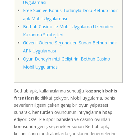
Uygulaması
Free Spin ve Bonus Turlarıyla Dolu Bethub Indir
apk Mobil Uygulaması
Bethub Casino ile Mobil Uygulama Üzerinden
Kazanma Stratejileri
Güvenli Ödeme Seçenekleri Sunan Bethub Indir
APK Uygulaması
Oyun Deneyiminizi Geliştirin: Bethub Casino
Mobil Uygulaması
Bethub apk, kullanıcılarına sunduğu
kazançlı bahis
fırsatları
ile dikkat çekiyor. Mobil uygulama, bahis
severlerin ilgisini çeken geniş bir oyun yelpazesi
sunarak, her türden oyuncunun ihtiyaçlarına hitap
ediyor. Özellikle spor bahisleri ve casino oyunları
konusunda geniş seçenekler sunan Bethub apk,
kullanıcıların farklı alanlarda şanslarını denemelerine