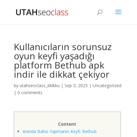
Kullanıcıların sorunsuz
oyun keyfi yaşadığı
platform Bethub apk
indir ile dikkat çekiyor
by
utahseoclass_6klkku
|
Sep 3, 2025
|
Uncategorized
|
0 comments
Content
Anında Bahis Yapmanın Keyfi: Bethub