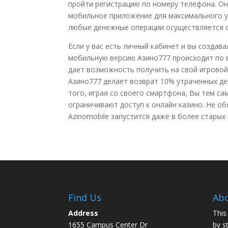
пройти регистрацию по номеру телефона. О
мобильное приложение для максимального уд
любые денежные операции осуществляется оп
Если у вас есть личный кабинет и вы создав
мобильную версию Азино777 происходит по 
дает возможность получить на свой игровой
Азино777 делает возврат 10% утраченных де
того, играя со своего смартфона, Вы тем с
ограничивают доступ к онлайн казино. Не о
Azinomobile запустится даже в более старых
Find Us
Abo
Address
This
1655 Campus Center Dr
by s