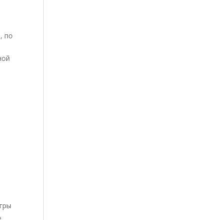
я
, по
ной
игры
ь