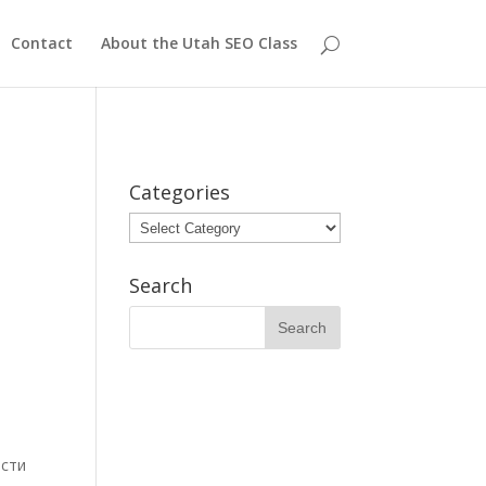
Contact
About the Utah SEO Class
Categories
Categories
Search
ости