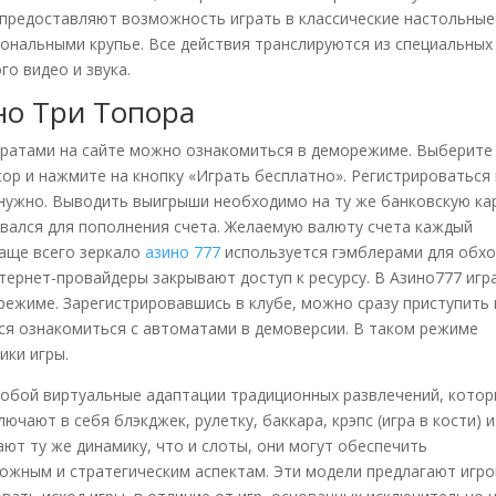
 предоставляют возможность играть в классические настольные
иональными крупье. Все действия транслируются из специальных
о видео и звука.
но Три Топора
паратами на сайте можно ознакомиться в деморежиме. Выберите
сор и нажмите на кнопку «Играть бесплатно». Регистрироваться
е нужно. Выводить выигрыши необходимо на ту же банковскую ка
вался для пополнения счета. Желаемую валюту счета каждый
Чаще всего зеркало
азино 777
используется гэмблерами для обх
тернет-провайдеры закрывают доступ к ресурсу. В Азино777 игр
режиме. Зарегистрировавшись в клубе, можно сразу приступить 
тся ознакомиться с автоматами в демоверсии. В таком режиме
ики игры.
собой виртуальные адаптации традиционных развлечений, кото
ючают в себя блэкджек, рулетку, баккара, крэпс (игра в кости) и
ают ту же динамику, что и слоты, они могут обеспечить
ожным и стратегическим аспектам. Эти модели предлагают игр