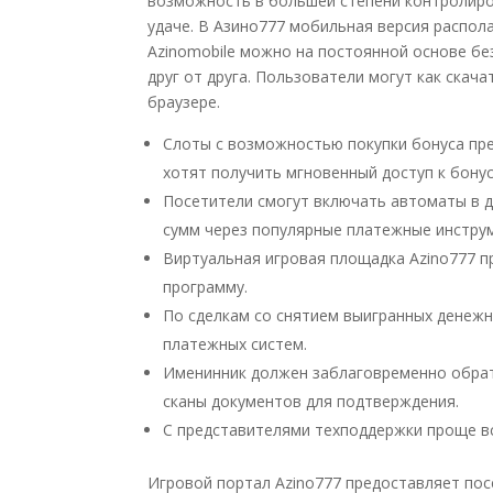
возможность в большей степени контролиров
удаче. В Азино777 мобильная версия распол
Azinomobile можно на постоянной основе бе
друг от друга. Пользователи могут как скач
браузере.
Слоты с возможностью покупки бонуса пр
хотят получить мгновенный доступ к бону
Посетители смогут включать автоматы в де
сумм через популярные платежные инстру
Виртуальная игровая площадка Azino777 
программу.
По сделкам со снятием выигранных денежн
платежных систем.
Именинник должен заблаговременно обрат
сканы документов для подтверждения.
С представителями техподдержки проще вс
Игровой портал Azino777 предоставляет пос