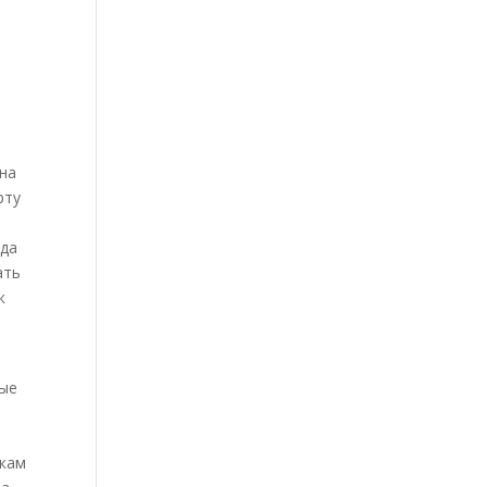
 на
рту
ода
ать
к
рые
окам