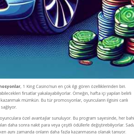
mosyonlar
, 1 King Casino’nun en çok ilgi gören özelliklerinden biri.
lecekleri fırsatlar yakalayabiliyorlar. Örneğin, hafta içi yapılan belirli
er kazanmak mümkün. Bu tür promosyonlar, oyuncuların ilgisini canlı
sağlıyor.
yunculara özel avantajlar sunuluyor. Bu program sayesinde, her bah
arı daha sonra nakit para veya çeşitli ödüllerle değiştirebiliyorlar. Sad
tırırken aynı zamanda onların daha fazla kazanmasına olanak tanıyor.