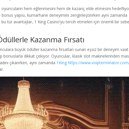
r, oyuncuların hem eğlenmesini hem de kazanç elde etmesini hedefliyo
e bonus yapısı, kumarhane deneyimini zenginleştirirken aynı zamanda
bu tür avantajlar, 1 King Casino’yu tercih etmeleri için önemli bir seb
düllerle Kazanma Fırsatı
unculara büyük ödüller kazanma fırsatları sunan eşsiz bir deneyim vaat
ip bonuslarla dikkat çekiyor. Oyuncular, klasik slot makinelerinden ma
tadını çıkarırken, aynı zamanda
1King https://www.voipterminator.com
ar.