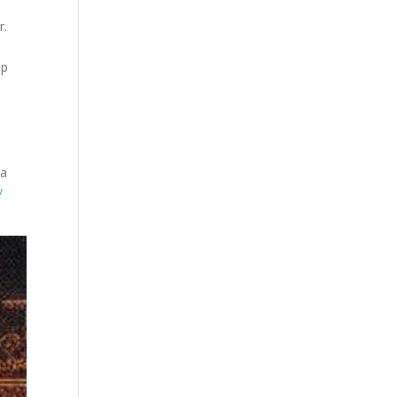
r.
ep
sa
/