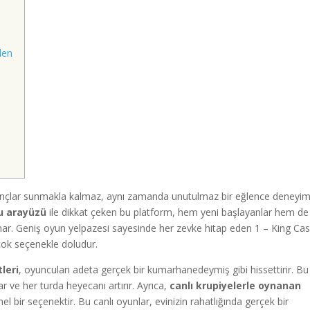
den
nçlar sunmakla kalmaz, aynı zamanda unutulmaz bir eğlence deneyim
tu arayüzü
ile dikkat çeken bu platform, hem yeni başlayanlar hem de
unar. Geniş oyun yelpazesi sayesinde her zevke hitap eden 1 – King Cas
çok seçenekle doludur.
leri
, oyuncuları adeta gerçek bir kumarhanedeymiş gibi hissettirir. Bu
r ve her turda heyecanı artırır. Ayrıca,
canlı krupiyelerle oynanan
l bir seçenektir. Bu canlı oyunlar, evinizin rahatlığında gerçek bir