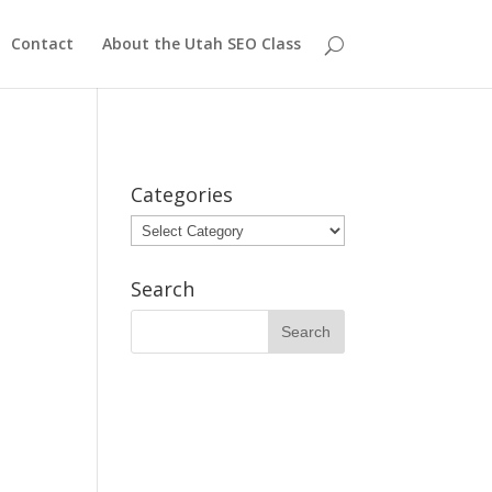
Contact
About the Utah SEO Class
Categories
Categories
Search