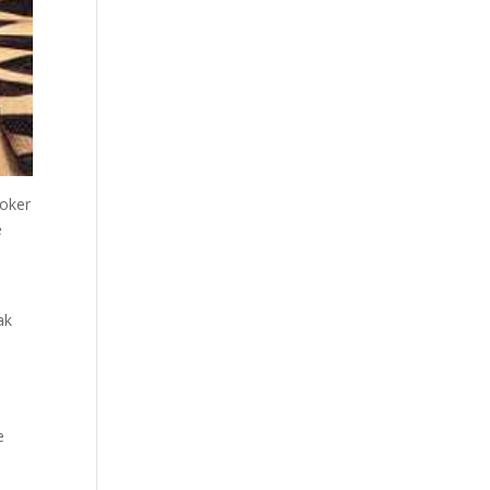
poker
e
ak
e