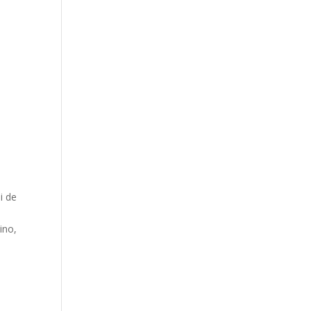
i de
ino,