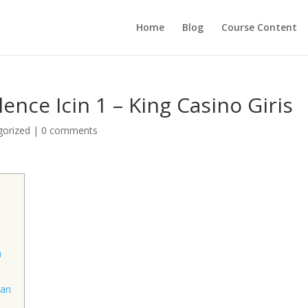
Home
Blog
Course Content
ence Icin 1 – King Casino Giris
gorized
|
0 comments
a
arı