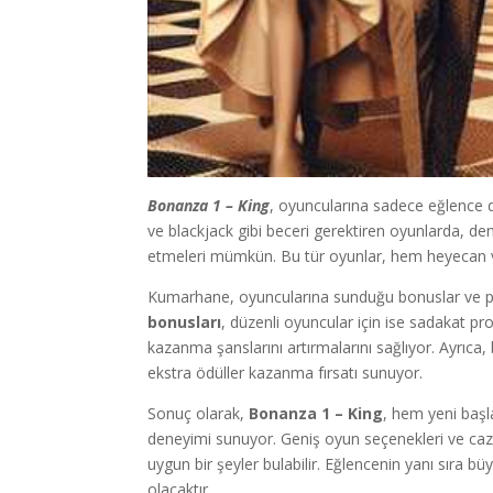
Bonanza 1 – King
, oyuncularına sadece eğlence d
ve blackjack gibi beceri gerektiren oyunlarda, den
etmeleri mümkün. Bu tür oyunlar, hem heyecan ve
Kumarhane, oyuncularına sunduğu bonuslar ve p
bonusları
, düzenli oyuncular için ise sadakat p
kazanma şanslarını artırmalarını sağlıyor. Ayrıca,
ekstra ödüller kazanma fırsatı sunuyor.
Sonuç olarak,
Bonanza 1 – King
, hem yeni baş
deneyimi sunuyor. Geniş oyun seçenekleri ve caz
uygun bir şeyler bulabilir. Eğlencenin yanı sıra b
olacaktır.