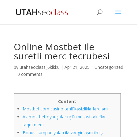
Online Mostbet ile
suretli merc tecrubesi
by
utahseoclass_6klkku
|
Apr 21, 2025
|
Uncategorized
|
0 comments
Content
Mostbet.com casino təhlükəsizliklə fərqlənir
Az mostbet oyunçular üçün xüsusi təkliflər
təqdim edir
Bonus kampaniyaları ilə zənginləşdirilmiş