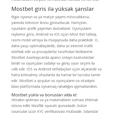
Mostbet giris ilə yüksək şanslar
Əgər oyunun və ya matçın yayımı mövcuddursa,
yanında televizor ikonu göstəriləcək. Həmçinin,
oyunların qrafik yayımları dəstəklənir. Oyunçuların
rəylərinə görə, Android və iOS üçün Most Bet tətbiqi,
rəsmi mobil versiya ilə müqayisədə daha praktikdir. O,
daha yaxşı optimallaşdırılıb, daha az internet-trafik
istehlak edir və provayderlər tərəfindən bloklanmır.
Mostbet Azərbaycanda aparıcı onlayn kazinolardan
biridir və oyunçuları sadəliyi və geniş oyun seçimi ilə
cəlb edir. İOS və Android istifadəçiləri üçün əlçatandır və
hətta köhnəlmiş cihazlarda da hamar bir təcrübə təmin
edir. Mostbet-ə qoşulun və oyunçuların nə istədiyini
bilən platformada oynamaq rahatlığını qiymətləndirin.
Mostbet yüklə və bonusları əldə et
Hesabın qırılması və ya məlumatların sızması ehtimalı
istisna edilir Məxfilik siyasəti qüvvədədir, bütün
oyunçular üçün KYC verifikasiyası mütləqdir, ödənişlər