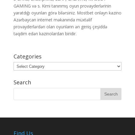
GAMING və s. Kimi tanınmış oyun provayderlərinin
yaratdığı oyunları görə bilərsiniz. Mostbet onlayn kazino
Azərbaycan internet məkanında müxtəlif
provayderlərdən olan oyunların ən geniş çeşiddə
təqdim edən kazinolardan biridir.
Categories
Categories
Search
Find Us