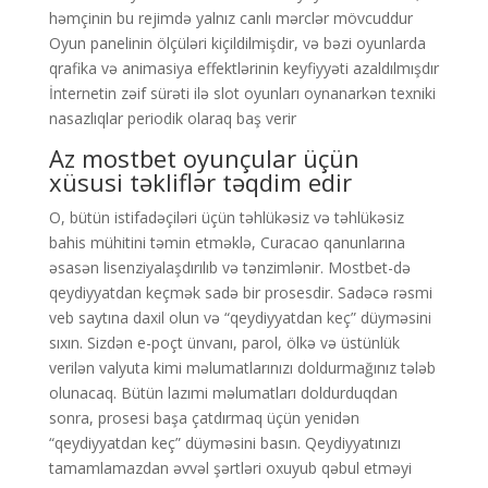
həmçinin bu rejimdə yalnız canlı mərclər mövcuddur
Oyun panelinin ölçüləri kiçildilmişdir, və bəzi oyunlarda
qrafika və animasiya effektlərinin keyfiyyəti azaldılmışdır
İnternetin zəif sürəti ilə slot oyunları oynanarkən texniki
nasazlıqlar periodik olaraq baş verir
Az mostbet oyunçular üçün
xüsusi təkliflər təqdim edir
O, bütün istifadəçiləri üçün təhlükəsiz və təhlükəsiz
bahis mühitini təmin etməklə, Curacao qanunlarına
əsasən lisenziyalaşdırılıb və tənzimlənir. Mostbet-də
qeydiyyatdan keçmək sadə bir prosesdir. Sadəcə rəsmi
veb saytına daxil olun və “qeydiyyatdan keç” düyməsini
sıxın. Sizdən e-poçt ünvanı, parol, ölkə və üstünlük
verilən valyuta kimi məlumatlarınızı doldurmağınız tələb
olunacaq. Bütün lazımi məlumatları doldurduqdan
sonra, prosesi başa çatdırmaq üçün yenidən
“qeydiyyatdan keç” düyməsini basın. Qeydiyyatınızı
tamamlamazdan əvvəl şərtləri oxuyub qəbul etməyi