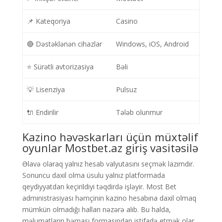
📌 Kateqoriya
Casino
🔴 Dəstəklənən cihazlar
Windows, iOS, Android
⭐ Sürətli avtorizasiya
Bəli
💡 Lisenziya
Pulsuz
🔌 Endirilir
Tələb olunmur
Kazino həvəskarları üçün müxtəlif
oyunlar Mostbet.az giriş vasitəsilə
Əlavə olaraq yalnız hesab valyutasını seçmək lazımdır.
Sonuncu daxil olma üsulu yalnız platformada
qeydiyyatdan keçirildiyi təqdirdə işləyir. Most Bet
administrasiyası həmçinin kazino hesabına daxil olmaq
mümkün olmadığı halları nəzərə alıb. Bu halda,
məlumatların bərpası formasından istifadə etmək olar.