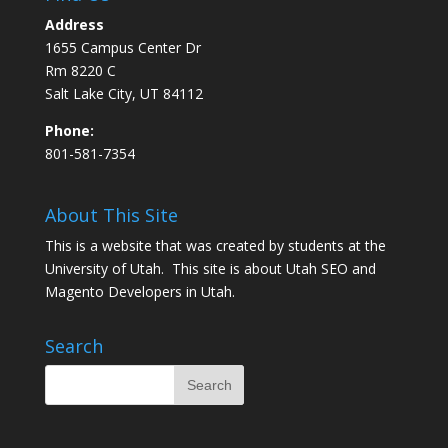
Address
1655 Campus Center Dr
Rm 8220 C
Salt Lake City, UT 84112
Phone:
801-581-7354
About This Site
This is a website that was created by students at the
University of Utah. This site is about
Utah SEO
and
Magento Developers in Utah
.
Search