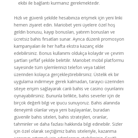
ekibi ile bağlantı kurmanız gerekmektedir.
Hızlı ve güvenli şekilde hesabınıza erişmek için yeni linki
hemen ziyaret edin. Mariobet yeni üyelere özel hoş
geldin bonusu, kayıp bonusları, yatırım bonusları ve
ücretsiz bahis fırsatları sunar. Ayrıca düzenli promosyon
kampanyaları ile her hafta ekstra kazanç elde
edebilirsiniz. Bonus kullanımı oldukça kolaydır ve çevrim
şartları şeffaf şekilde belirtilir. Mariobet mobil platformu
sayesinde tüm işlemlerinizi telefon veya tablet
üzerinden kolayca gerçekleştirebilirsiniz. Üstelik ek bir
uygulama indirmeye gerek kalmadan, tarayıcı üzerinden
siteye erişim sağlayarak canlı bahis ve casino oyunlarını
oynayabilirsiniz. Bununla birlikte, bahis severler için de
birçok değerli bilgi ve ipucu sunuyoruz. Bahis alanında
deneyimli olanlar veya yeni başlayanlar, buradan
güvenilir bahis siteleri, bahis stratejileri, oranlar,
tahminler ve daha fazlası hakkında bilgi edinebilir. Sizler
için özel olarak seçtiğimiz bahis siteleriyle, kazanma