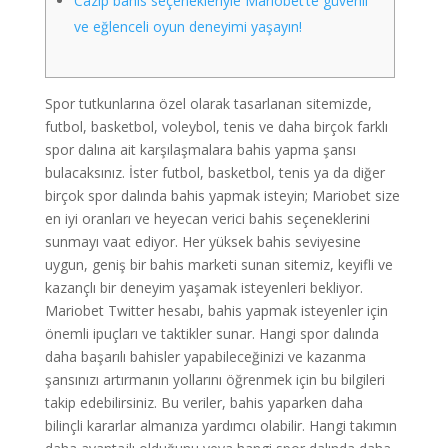
Cazip bahis seçenekleriyle Mariobet’te güvenli
ve eğlenceli oyun deneyimi yaşayın!
Spor tutkunlarına özel olarak tasarlanan sitemizde,
futbol, basketbol, ​​voleybol, ​​tenis ve daha birçok farklı
spor dalına ait karşılaşmalara bahis yapma şansı
bulacaksınız. İster futbol, basketbol, tenis ya da diğer
birçok spor dalında bahis yapmak isteyin; Mariobet size
en iyi oranları ve heyecan verici bahis seçeneklerini
sunmayı vaat ediyor. Her yüksek bahis seviyesine
uygun, geniş bir bahis marketi sunan sitemiz, keyifli ve
kazançlı bir deneyim yaşamak isteyenleri bekliyor.
Mariobet Twitter hesabı, bahis yapmak isteyenler için
önemli ipuçları ve taktikler sunar. Hangi spor dalında
daha başarılı bahisler yapabileceğinizi ve kazanma
şansınızı artırmanın yollarını öğrenmek için bu bilgileri
takip edebilirsiniz. Bu veriler, bahis yaparken daha
bilinçli kararlar almanıza yardımcı olabilir. Hangi takımın