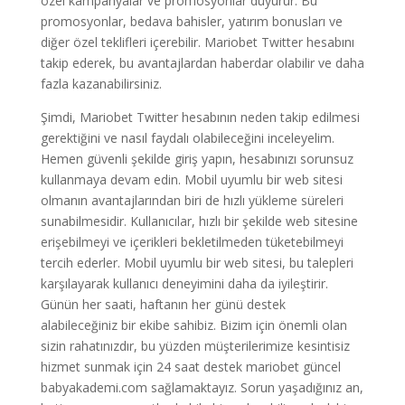
özel kampanyalar ve promosyonlar duyurur. Bu
promosyonlar, bedava bahisler, yatırım bonusları ve
diğer özel teklifleri içerebilir. Mariobet Twitter hesabını
takip ederek, bu avantajlardan haberdar olabilir ve daha
fazla kazanabilirsiniz.
Şimdi, Mariobet Twitter hesabının neden takip edilmesi
gerektiğini ve nasıl faydalı olabileceğini inceleyelim.
Hemen güvenli şekilde giriş yapın, hesabınızı sorunsuz
kullanmaya devam edin. Mobil uyumlu bir web sitesi
olmanın avantajlarından biri de hızlı yükleme süreleri
sunabilmesidir. Kullanıcılar, hızlı bir şekilde web sitesine
erişebilmeyi ve içerikleri bekletilmeden tüketebilmeyi
tercih ederler. Mobil uyumlu bir web sitesi, bu talepleri
karşılayarak kullanıcı deneyimini daha da iyileştirir.
Günün her saati, haftanın her günü destek
alabileceğiniz bir ekibe sahibiz. Bizim için önemli olan
sizin rahatınızdır, bu yüzden müşterilerimize kesintisiz
hizmet sunmak için 24 saat destek mariobet güncel
babyakademi.com sağlamaktayız. Sorun yaşadığınız an,