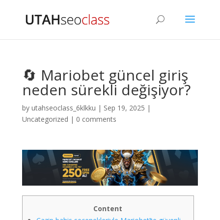
🔄 Mariobet güncel giriş
neden sürekli değişiyor?
by
utahseoclass_6klkku
|
Sep 19, 2025
|
Uncategorized
|
0 comments
Content