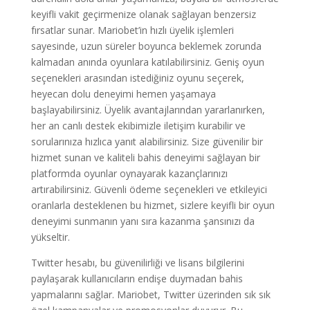
keyifli vakit geçirmenize olanak sağlayan benzersiz
fırsatlar sunar. Mariobet’in hızlı üyelik işlemleri
sayesinde, uzun süreler boyunca beklemek zorunda
kalmadan anında oyunlara katılabilirsiniz. Geniş oyun
seçenekleri arasından istediğiniz oyunu seçerek,
heyecan dolu deneyimi hemen yaşamaya
başlayabilirsiniz. Üyelik avantajlarından yararlanırken,
her an canlı destek ekibimizle iletişim kurabilir ve
sorularınıza hızlıca yanıt alabilirsiniz. Size güvenilir bir
hizmet sunan ve kaliteli bahis deneyimi sağlayan bir
platformda oyunlar oynayarak kazançlarınızı
artırabilirsiniz. Güvenli ödeme seçenekleri ve etkileyici
oranlarla desteklenen bu hizmet, sizlere keyifli bir oyun
deneyimi sunmanın yanı sıra kazanma şansınızı da
yükseltir.
Twitter hesabı, bu güvenilirliği ve lisans bilgilerini
paylaşarak kullanıcıların endişe duymadan bahis
yapmalarını sağlar. Mariobet, Twitter üzerinden sık sık