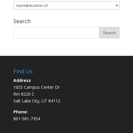
Categories
Search
Find Us
Address
1655 Campus Center Dr
Rm 8220 C
Salt Lake City, UT 84112
Phone:
801-581-7354