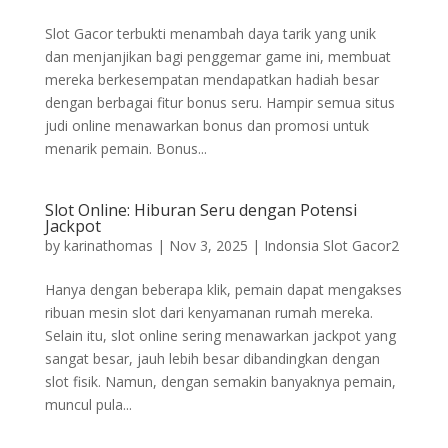
Slot Gacor terbukti menambah daya tarik yang unik
dan menjanjikan bagi penggemar game ini, membuat
mereka berkesempatan mendapatkan hadiah besar
dengan berbagai fitur bonus seru. Hampir semua situs
judi online menawarkan bonus dan promosi untuk
menarik pemain. Bonus...
Slot Online: Hiburan Seru dengan Potensi
Jackpot
by
karinathomas
|
Nov 3, 2025
|
Indonsia Slot Gacor2
Hanya dengan beberapa klik, pemain dapat mengakses
ribuan mesin slot dari kenyamanan rumah mereka.
Selain itu, slot online sering menawarkan jackpot yang
sangat besar, jauh lebih besar dibandingkan dengan
slot fisik. Namun, dengan semakin banyaknya pemain,
muncul pula...