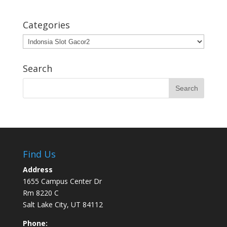
Categories
Categories
Search
Find Us
Address
1655 Campus Center Dr
Rm 8220 C
Salt Lake City, UT 84112
Phone: