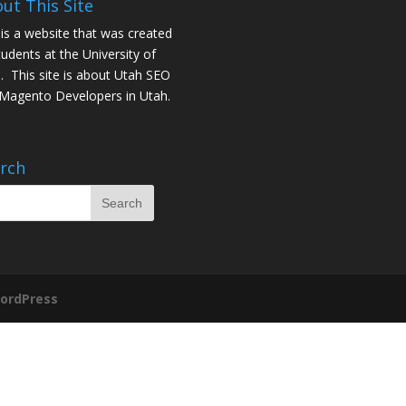
ut This Site
 is a website that was created
tudents at the University of
. This site is about
Utah SEO
Magento Developers in Utah
.
rch
ordPress