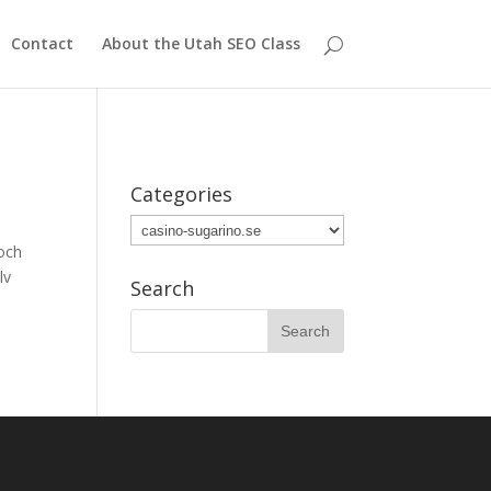
Contact
About the Utah SEO Class
Categories
Categories
 och
lv
Search