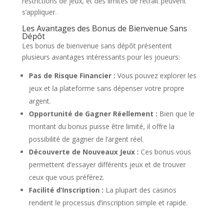
restrictions de jeux, et des limites de retrait peuvent
s’appliquer.
Les Avantages des Bonus de Bienvenue Sans
Dépôt
Les bonus de bienvenue sans dépôt présentent
plusieurs avantages intéressants pour les joueurs:
Pas de Risque Financier :
Vous pouvez explorer les
jeux et la plateforme sans dépenser votre propre
argent.
Opportunité de Gagner Réellement :
Bien que le
montant du bonus puisse être limité, il offre la
possibilité de gagner de l’argent réel.
Découverte de Nouveaux Jeux :
Ces bonus vous
permettent d’essayer différents jeux et de trouver
ceux que vous préférez.
Facilité d’Inscription :
La plupart des casinos
rendent le processus d’inscription simple et rapide.