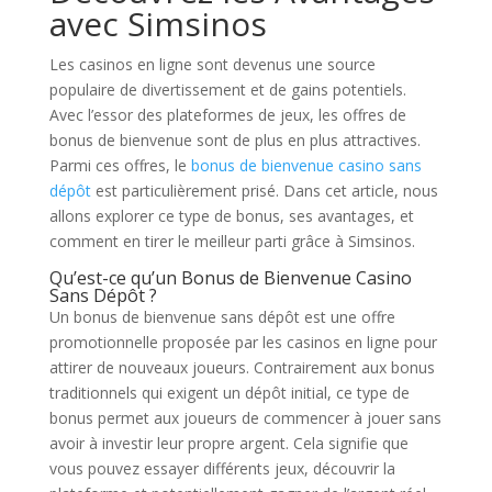
avec Simsinos
Les casinos en ligne sont devenus une source
populaire de divertissement et de gains potentiels.
Avec l’essor des plateformes de jeux, les offres de
bonus de bienvenue sont de plus en plus attractives.
Parmi ces offres, le
bonus de bienvenue casino sans
dépôt
est particulièrement prisé. Dans cet article, nous
allons explorer ce type de bonus, ses avantages, et
comment en tirer le meilleur parti grâce à Simsinos.
Qu’est-ce qu’un Bonus de Bienvenue Casino
Sans Dépôt ?
Un bonus de bienvenue sans dépôt est une offre
promotionnelle proposée par les casinos en ligne pour
attirer de nouveaux joueurs. Contrairement aux bonus
traditionnels qui exigent un dépôt initial, ce type de
bonus permet aux joueurs de commencer à jouer sans
avoir à investir leur propre argent. Cela signifie que
vous pouvez essayer différents jeux, découvrir la