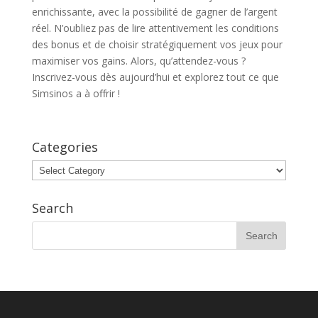
enrichissante, avec la possibilité de gagner de l’argent
réel. N’oubliez pas de lire attentivement les conditions
des bonus et de choisir stratégiquement vos jeux pour
maximiser vos gains. Alors, qu’attendez-vous ?
Inscrivez-vous dès aujourd’hui et explorez tout ce que
Simsinos a à offrir !
Categories
Categories
Search