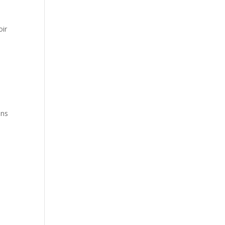
oir
ans