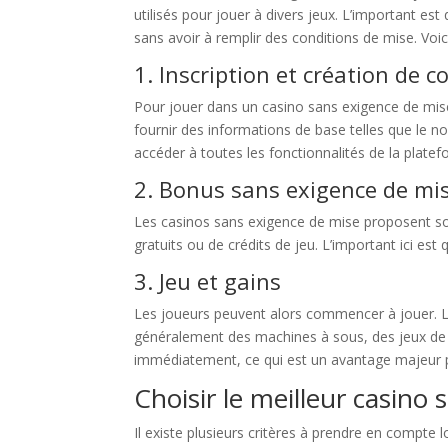
utilisés pour jouer à divers jeux. L’important es
sans avoir à remplir des conditions de mise. Voi
1. Inscription et création de 
Pour jouer dans un casino sans exigence de mise
fournir des informations de base telles que le no
accéder à toutes les fonctionnalités de la platef
2. Bonus sans exigence de mi
Les casinos sans exigence de mise proposent so
gratuits ou de crédits de jeu. L’important ici est
3. Jeu et gains
Les joueurs peuvent alors commencer à jouer. Les
généralement des machines à sous, des jeux de t
immédiatement, ce qui est un avantage majeur pa
Choisir le meilleur casino
Il existe plusieurs critères à prendre en compte