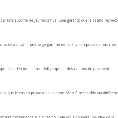
 par une autorité de jeu reconnue. Cela garantit que le casino respect
asino devrait offrir une large gamme de jeux, y compris des machines
isponibles. Un bon casino doit proposer des options de paiement
-vous que le casino propose un support réactif, accessible via différent
retours d’expérience sur le casino. Cela vous donnera une idée de la