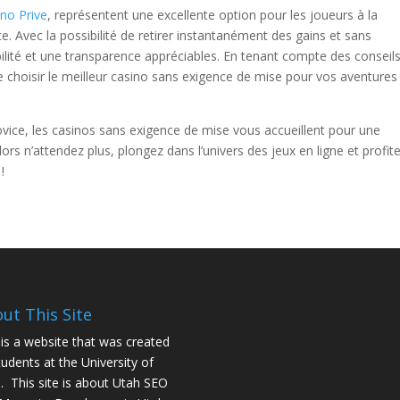
ino Prive
, représentent une excellente option pour les joueurs à la
e. Avec la possibilité de retirer instantanément des gains et sans
bilité et une transparence appréciables. En tenant compte des conseil
e choisir le meilleur casino sans exigence de mise pour vos aventures
ice, les casinos sans exigence de mise vous accueillent pour une
ors n’attendez plus, plongez dans l’univers des jeux en ligne et profit
!
ut This Site
 is a website that was created
tudents at the University of
. This site is about
Utah SEO