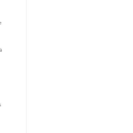
e
 à
s