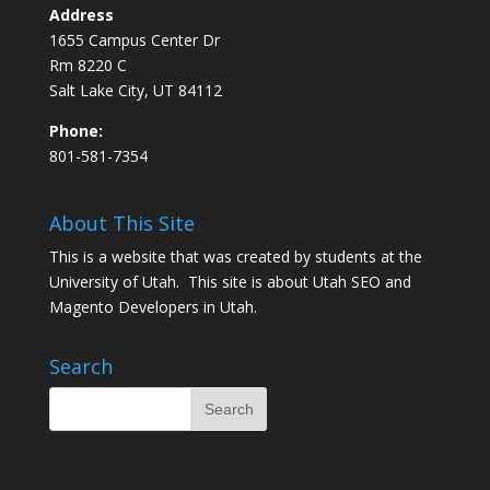
Address
1655 Campus Center Dr
Rm 8220 C
Salt Lake City, UT 84112
Phone:
801-581-7354
About This Site
This is a website that was created by students at the
University of Utah. This site is about
Utah SEO
and
Magento Developers in Utah
.
Search