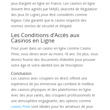
jeux d’argent en ligne en France. Les casinos en ligne
doivent être agréés par l’ARJEL (Autorité de Régulation
des Jeux En Ligne) pour être considérés comme
légaux. Cela garantit que le casino respecte des
normes strictes de sécurité et d’équité.
Les Conditions d’Accès aux
Casinos en Ligne
Pour jouer dans un casino en ligne comme Casino
Prive, vous devez avoir au moins 18 ans. De plus, vous
devrez fournir des documents d’identité pour prouver
votre âge et votre identité lors de l’inscription.
Conclusion
Les casinos avec croupiers en direct offrent une
expérience de jeu immersive qui combine le meilleur
des casinos physiques et des plateformes en ligne.
Avec des jeux variés, des croupiers professionnels et
une atmosphère engageante, des options comme
casino Prive
sont idéales pour les amateurs de jeux