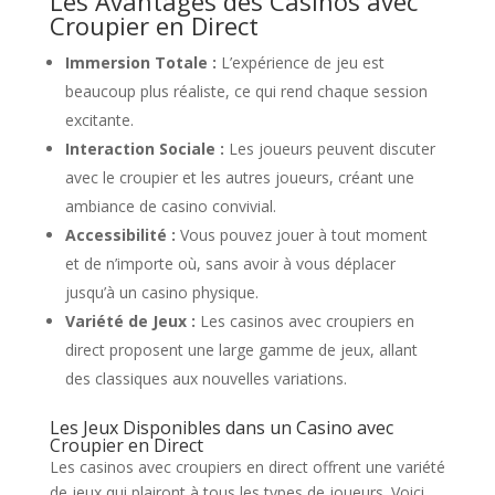
Les Avantages des Casinos avec
Croupier en Direct
Immersion Totale :
L’expérience de jeu est
beaucoup plus réaliste, ce qui rend chaque session
excitante.
Interaction Sociale :
Les joueurs peuvent discuter
avec le croupier et les autres joueurs, créant une
ambiance de casino convivial.
Accessibilité :
Vous pouvez jouer à tout moment
et de n’importe où, sans avoir à vous déplacer
jusqu’à un casino physique.
Variété de Jeux :
Les casinos avec croupiers en
direct proposent une large gamme de jeux, allant
des classiques aux nouvelles variations.
Les Jeux Disponibles dans un Casino avec
Croupier en Direct
Les casinos avec croupiers en direct offrent une variété
de jeux qui plairont à tous les types de joueurs. Voici