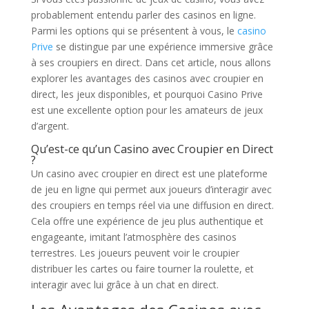
probablement entendu parler des casinos en ligne.
Parmi les options qui se présentent à vous, le
casino
Prive
se distingue par une expérience immersive grâce
à ses croupiers en direct. Dans cet article, nous allons
explorer les avantages des casinos avec croupier en
direct, les jeux disponibles, et pourquoi Casino Prive
est une excellente option pour les amateurs de jeux
d’argent.
Qu’est-ce qu’un Casino avec Croupier en Direct
?
Un casino avec croupier en direct est une plateforme
de jeu en ligne qui permet aux joueurs d’interagir avec
des croupiers en temps réel via une diffusion en direct.
Cela offre une expérience de jeu plus authentique et
engageante, imitant l’atmosphère des casinos
terrestres. Les joueurs peuvent voir le croupier
distribuer les cartes ou faire tourner la roulette, et
interagir avec lui grâce à un chat en direct.