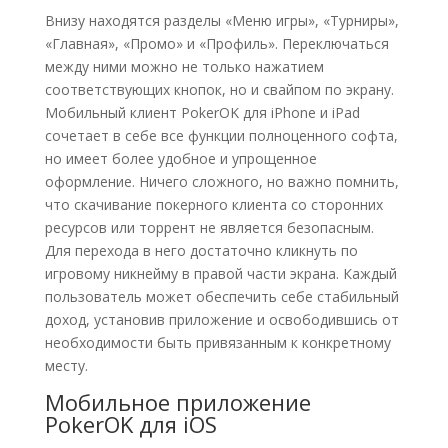
Внизу находятся разделы «Меню игры», «Турниры»,
«Главная», «Промо» и «Профиль». Переключаться
между ними можно не только нажатием
соответствующих кнопок, но и свайпом по экрану.
Мобильный клиент PokerOK для iPhone и iPad
сочетает в себе все функции полноценного софта,
но имеет более удобное и упрощенное
оформление. Ничего сложного, но важно помнить,
что скачивание покерного клиента со сторонних
ресурсов или торрент не является безопасным.
Для перехода в него достаточно кликнуть по
игровому никнейму в правой части экрана. Каждый
пользователь может обеспечить себе стабильный
доход, установив приложение и освободившись от
необходимости быть привязанным к конкретному
месту.
Мобильное приложение
PokerOK для iOS