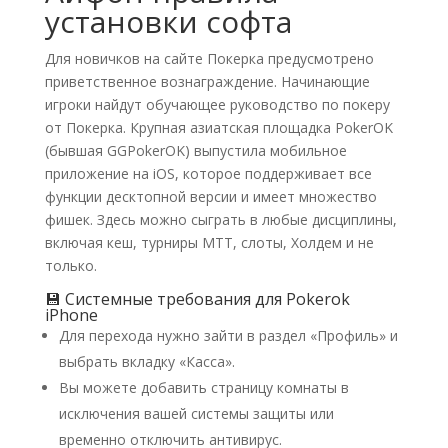
установки софта
Для новичков на сайте Покерка предусмотрено
приветственное вознаграждение. Начинающие
игроки найдут обучающее руководство по покеру
от Покерка. Крупная азиатская площадка PokerOK
(бывшая GGPokerOK) выпустила мобильное
приложение на iOS, которое поддерживает все
функции десктопной версии и имеет множество
фишек. Здесь можно сыграть в любые дисциплины,
включая кеш, турниры МТТ, слоты, Холдем и не
только.
💾 Системные требования для Pokerok
iPhone
Для перехода нужно зайти в раздел «Профиль» и
выбрать вкладку «Касса».
Вы можете добавить страницу комнаты в
исключения вашей системы защиты или
временно отключить антивирус.