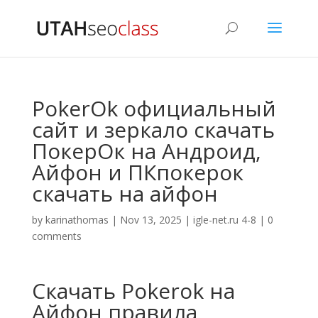
PokerOk официальный
сайт и зеркало скачать
ПокерОк на Андроид,
Айфон и ПКпокерок
скачать на айфон
by
karinathomas
|
Nov 13, 2025
|
igle-net.ru 4-8
|
0
comments
Скачать Pokerok на
Айфон правила