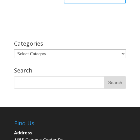
Categories
Categories
Search
Find Us
Address
1655 Campus Center Dr