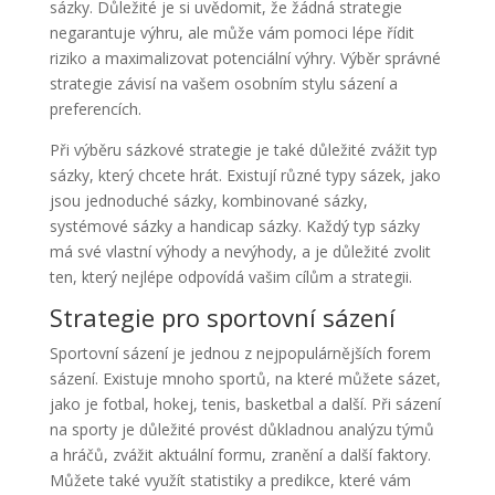
sázky. Důležité je si uvědomit, že žádná strategie
negarantuje výhru, ale může vám pomoci lépe řídit
riziko a maximalizovat potenciální výhry. Výběr správné
strategie závisí na vašem osobním stylu sázení a
preferencích.
Při výběru sázkové strategie je také důležité zvážit typ
sázky, který chcete hrát. Existují různé typy sázek, jako
jsou jednoduché sázky, kombinované sázky,
systémové sázky a handicap sázky. Každý typ sázky
má své vlastní výhody a nevýhody, a je důležité zvolit
ten, který nejlépe odpovídá vašim cílům a strategii.
Strategie pro sportovní sázení
Sportovní sázení je jednou z nejpopulárnějších forem
sázení. Existuje mnoho sportů, na které můžete sázet,
jako je fotbal, hokej, tenis, basketbal a další. Při sázení
na sporty je důležité provést důkladnou analýzu týmů
a hráčů, zvážit aktuální formu, zranění a další faktory.
Můžete také využít statistiky a predikce, které vám