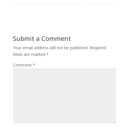
Submit a Comment
Your email address will not be published.
Required
fields are marked
*
Comment
*