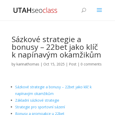
Sázkové strategie a
bonusy – 22bet jako klíč
k napínavým okamžikům
by
karinathomas
|
Oct 15, 2025
|
Post
|
0 comments
Sázkové strategie a bonusy – 22bet jako klíč k
napínavým okamžikům
Základní sázkové strategie
Strategie pro sportovní sázení
Bonusy a promoakce u 22bet