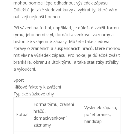
mohou pomoci lépe odhadnout výsledek zápasu.
Důležité je také sledovat kurzy a vybírat ty, které vám
nabízejí nejlepší hodnotu.
Při sázení na fotbal, například, je důležité zvážit formu
týmu, jeho herní styl, domácí a venkovní záznamy a
historické vzájemné zápasy. Můžete také sledovat
zprávy o zraněních a suspendacích hráčů, které mohou
mít vliv na výsledek zápasu. Pro hokej je důležité zvážit
brankáře, obranu a útok týmu, a také statistiky střelby
a vyloučení.
Sport
Klíčové faktory k zvážení
Typické sázkové trhy
Forma týmu, zranění
Výsledek zápasu,
hráčů,
Fotbal
počet branek,
domácí/venkovní
handicap
záznamy